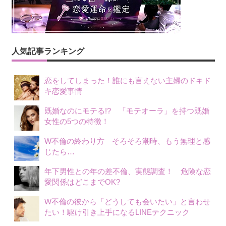
人気記事ランキング
恋をしてしまった！誰にも言えない主婦のドキド
キ恋愛事情
既婚なのにモテる!? 「モテオーラ」を持つ既婚
女性の5つの特徴！
W不倫の終わり方 そろそろ潮時、もう無理と感
じたら…
年下男性との年の差不倫、実態調査！ 危険な恋
愛関係はどこまでOK?
W不倫の彼から「どうしても会いたい」と言わせ
たい！駆け引き上手になるLINEテクニック