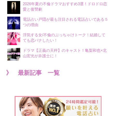
2026年夏の不倫ドラマおすすめ3選！ドロドロ恋
愛と復讐劇
電話占い戸隠が最も注目される電話占いである５
つの理由
浮気する女/不倫のぶっちゃけトーク！結婚して
ても恋バナしたい！
ドラマ【正義の天秤】のキャスト！亀梨和也×北
山宏光が弁護士に！
》 最新記事 一覧