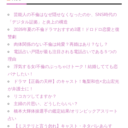
芸能人の不倫はなぜ隠せなくなったのか、SNS時代の
「デジタル証拠」と炎上の構造
2026年夏の不倫ドラマおすすめ3選！ドロドロ恋愛と復
讐劇
肉体関係のない不倫は純愛？再婚はあり？なし？
電話占い戸隠が最も注目される電話占いである５つの
理由
浮気する女/不倫のぶっちゃけトーク！結婚してても恋
バナしたい！
ドラマ【正義の天秤】のキャスト！亀梨和也×北山宏光
が弁護士に！
リコカツしてますか？
主婦の片思い、どうしたらいい？
橋本大輝体操選手の鑑定結果/オリンピックアスリート
占い
【ミステリと言う勿れ】キャスト・ネタバレあらす