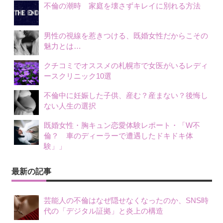
不倫の潮時 家庭を壊さずキレイに別れる方法
男性の視線を惹きつける、既婚女性だからこその
魅力とは…
クチコミでオススメの札幌市で女医がいるレディ
ースクリニック10選
不倫中に妊娠した子供、産む？産まない？後悔し
ない人生の選択
既婚女性・胸キュン恋愛体験レポート・「W不
倫？ 車のディーラーで遭遇したドキドキ体
験」」
最新の記事
芸能人の不倫はなぜ隠せなくなったのか、SNS時
代の「デジタル証拠」と炎上の構造