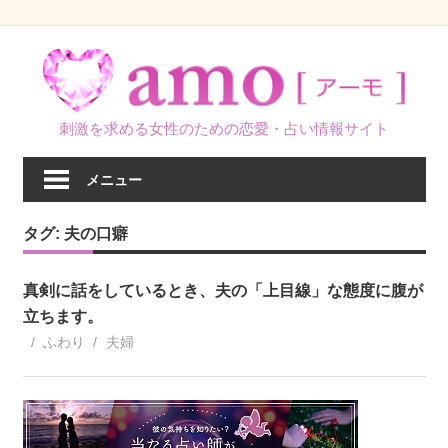
コ
ン
テ
ン
刺激を求める女性のための恋愛・占い情報サイト
ツ
へ
メニュー
ス
キ
タグ:
夫の口癖
ッ
プ
真剣に話をしているとき、夫の「上目線」な態度に腹が
立ちます。
ふわり
夫婦