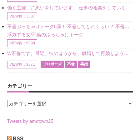
働く主婦、片思いをしています。 仕事の相談をしていくうちに、彼のことを好きになりました。私には夫も子供もいます。不倫をしているわけでもなく、もちろん、この気持ちは誰にも話していません。 ラインをする関
VIEW数：3387
不倫ぶっちゃけトーク5弾！ 不倫してどれくらい？ 不倫のあれこれを、なんでもどうぞ♪♪
浮気する女/不倫のぶっちゃけトーク
VIEW数：6898
W不倫です。最近、彼のほうから、離婚して再婚しよう、と言ってきました。ハッキリいうと、そこまでは考えていませんでした。彼を好きな気持ちはあるし、彼なしの生活は考えられません。だけど、離婚して再婚すると
プロポーズ
不倫
再婚
VIEW数：9871
カテゴリー
カ
テ
ゴ
Tweets by amotown25
リ
ー
RSS