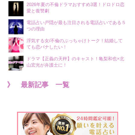
2026年夏の不倫ドラマおすすめ3選！ドロドロ恋
愛と復讐劇
電話占い戸隠が最も注目される電話占いである５
つの理由
浮気する女/不倫のぶっちゃけトーク！結婚して
ても恋バナしたい！
ドラマ【正義の天秤】のキャスト！亀梨和也×北
山宏光が弁護士に！
》 最新記事 一覧