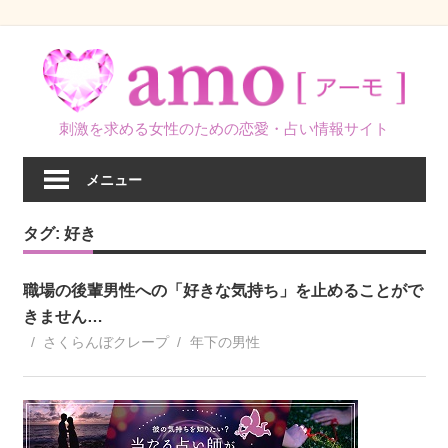
コ
ン
テ
ン
刺激を求める女性のための恋愛・占い情報サイト
ツ
へ
メニュー
ス
キ
タグ:
好き
ッ
プ
職場の後輩男性への「好きな気持ち」を止めることがで
きません…
さくらんぼクレープ
年下の男性