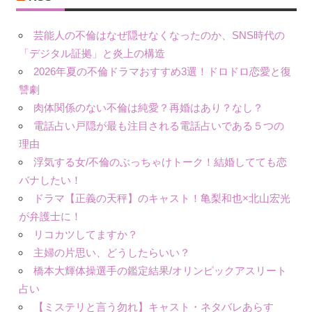
芸能人の不倫はなぜ隠せなくなったのか、SNS時代の
「デジタル証拠」と炎上の構造
2026年夏の不倫ドラマおすすめ3選！ドロドロ恋愛と復
讐劇
肉体関係のない不倫は純愛？再婚はあり？なし？
電話占い戸隠が最も注目される電話占いである５つの
理由
浮気する女/不倫のぶっちゃけトーク！結婚してても恋
バナしたい！
ドラマ【正義の天秤】のキャスト！亀梨和也×北山宏光
が弁護士に！
リコカツしてますか？
主婦の片思い、どうしたらいい？
橋本大輝体操選手の鑑定結果/オリンピックアスリート
占い
【ミステリと言う勿れ】キャスト・ネタバレあらす