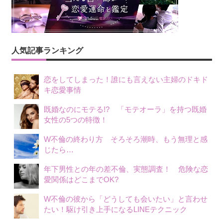
人気記事ランキング
恋をしてしまった！誰にも言えない主婦のドキド
キ恋愛事情
既婚なのにモテる!? 「モテオーラ」を持つ既婚
女性の5つの特徴！
W不倫の終わり方 そろそろ潮時、もう無理と感
じたら…
年下男性との年の差不倫、実態調査！ 危険な恋
愛関係はどこまでOK?
W不倫の彼から「どうしても会いたい」と言わせ
たい！駆け引き上手になるLINEテクニック