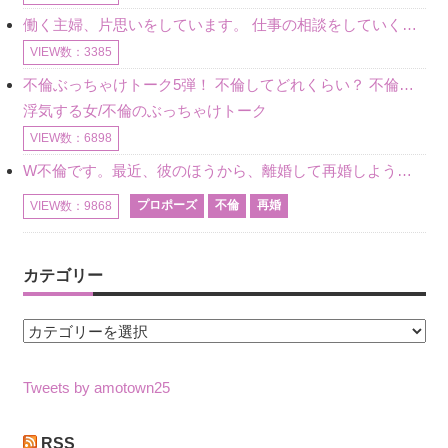
働く主婦、片思いをしています。 仕事の相談をしていくうちに、彼のことを好きになりました。私には夫も子供もいます。不倫をしているわけでもなく、もちろん、この気持ちは誰にも話していません。 ラインをする関
VIEW数：3385
不倫ぶっちゃけトーク5弾！ 不倫してどれくらい？ 不倫のあれこれを、なんでもどうぞ♪♪
浮気する女/不倫のぶっちゃけトーク
VIEW数：6898
W不倫です。最近、彼のほうから、離婚して再婚しよう、と言ってきました。ハッキリいうと、そこまでは考えていませんでした。彼を好きな気持ちはあるし、彼なしの生活は考えられません。だけど、離婚して再婚すると
プロポーズ
不倫
再婚
VIEW数：9868
カテゴリー
カ
テ
ゴ
Tweets by amotown25
リ
ー
RSS