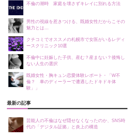
不倫の潮時 家庭を壊さずキレイに別れる方法
男性の視線を惹きつける、既婚女性だからこその
魅力とは…
クチコミでオススメの札幌市で女医がいるレディ
ースクリニック10選
不倫中に妊娠した子供、産む？産まない？後悔し
ない人生の選択
既婚女性・胸キュン恋愛体験レポート・「W不
倫？ 車のディーラーで遭遇したドキドキ体
験」」
最新の記事
芸能人の不倫はなぜ隠せなくなったのか、SNS時
代の「デジタル証拠」と炎上の構造