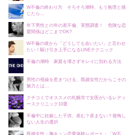
W不倫の終わり方 そろそろ潮時、もう無理と感
じたら…
年下男性との年の差不倫、実態調査！ 危険な恋
愛関係はどこまでOK?
W不倫の彼から「どうしても会いたい」と言わせ
たい！駆け引き上手になるLINEテクニック
不倫の潮時 家庭を壊さずキレイに別れる方法
男性の視線を惹きつける、既婚女性だからこその
魅力とは…
クチコミでオススメの札幌市で女医がいるレディ
ースクリニック10選
不倫中に妊娠した子供、産む？産まない？後悔し
ない人生の選択
既婚女性・胸キュン恋愛体験レポート・「W不