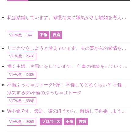
私は結婚しています。傲慢な夫に嫌気がさし離婚を考えていたときに、彼と出会いました。彼には恋人がいましたが、話をするうちに、夫とのことを相談するようにな
不倫
再婚
VIEW数：144
リコカツをしようと考えています。夫の事からの愛情を全く感じません。子供がいるので、子供が成長するまではと我慢しています。 まず、お金が必要だと考え、仕事の量も増やしました。ところが、夫は働かず、結局は
VIEW数：2646
働く主婦、片思いをしています。 仕事の相談をしていくうちに、彼のことを好きになりました。私には夫も子供もいます。不倫をしているわけでもなく、もちろん、この気持ちは誰にも話していません。 ラインをする関
VIEW数：3386
不倫ぶっちゃけトーク5弾！ 不倫してどれくらい？ 不倫のあれこれを、なんでもどうぞ♪♪
浮気する女/不倫のぶっちゃけトーク
VIEW数：6898
W不倫です。最近、彼のほうから、離婚して再婚しよう、と言ってきました。ハッキリいうと、そこまでは考えていませんでした。彼を好きな気持ちはあるし、彼なしの生活は考えられません。だけど、離婚して再婚すると
プロポーズ
不倫
再婚
VIEW数：9868