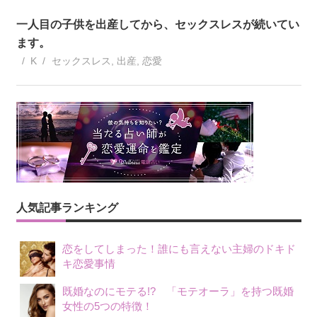
一人目の子供を出産してから、セックスレスが続いてい
ます。
K
セックスレス
,
出産
,
恋愛
人気記事ランキング
恋をしてしまった！誰にも言えない主婦のドキド
キ恋愛事情
既婚なのにモテる!? 「モテオーラ」を持つ既婚
女性の5つの特徴！