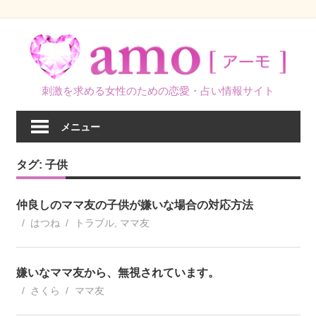
コ
ン
テ
ン
刺激を求める女性のための恋愛・占い情報サイト
ツ
へ
メニュー
ス
キ
タグ:
子供
ッ
プ
仲良しのママ友の子供が嫌いな場合の対応方法
はつね
トラブル
,
ママ友
嫌いなママ友から、無視されています。
さくら
ママ友