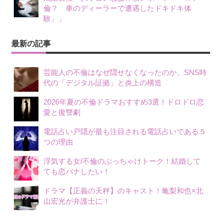
倫？ 車のディーラーで遭遇したドキドキ体
験」」
最新の記事
芸能人の不倫はなぜ隠せなくなったのか、SNS時
代の「デジタル証拠」と炎上の構造
2026年夏の不倫ドラマおすすめ3選！ドロドロ恋
愛と復讐劇
電話占い戸隠が最も注目される電話占いである５
つの理由
浮気する女/不倫のぶっちゃけトーク！結婚して
ても恋バナしたい！
ドラマ【正義の天秤】のキャスト！亀梨和也×北
山宏光が弁護士に！