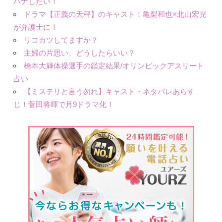
バナしたい！
ドラマ【正義の天秤】のキャスト！亀梨和也×北山宏光
が弁護士に！
リコカツしてますか？
主婦の片思い、どうしたらいい？
橋本大輝体操選手の鑑定結果/オリンピックアスリート
占い
【ミステリと言う勿れ】キャスト・ネタバレあらす
じ！菅田将暉で月9ドラマ化！