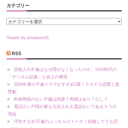
カテゴリー
カ
テ
ゴ
Tweets by amotown25
リ
ー
RSS
芸能人の不倫はなぜ隠せなくなったのか、SNS時代の
「デジタル証拠」と炎上の構造
2026年夏の不倫ドラマおすすめ3選！ドロドロ恋愛と復
讐劇
肉体関係のない不倫は純愛？再婚はあり？なし？
電話占い戸隠が最も注目される電話占いである５つの
理由
浮気する女/不倫のぶっちゃけトーク！結婚してても恋