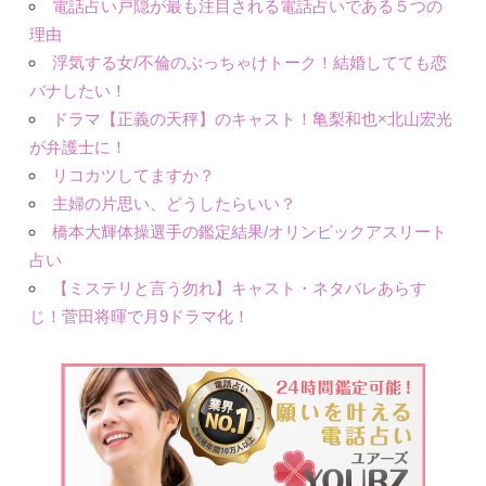
電話占い戸隠が最も注目される電話占いである５つの
理由
浮気する女/不倫のぶっちゃけトーク！結婚してても恋
バナしたい！
ドラマ【正義の天秤】のキャスト！亀梨和也×北山宏光
が弁護士に！
リコカツしてますか？
主婦の片思い、どうしたらいい？
橋本大輝体操選手の鑑定結果/オリンピックアスリート
占い
【ミステリと言う勿れ】キャスト・ネタバレあらす
じ！菅田将暉で月9ドラマ化！