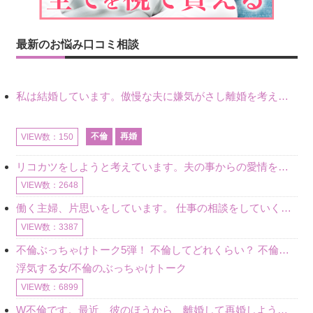
最新のお悩み口コミ相談
私は結婚しています。傲慢な夫に嫌気がさし離婚を考えていたときに、彼と出会いました。彼には恋人がいましたが、話をするうちに、夫とのことを相談するようにな
不倫
再婚
VIEW数：150
リコカツをしようと考えています。夫の事からの愛情を全く感じません。子供がいるので、子供が成長するまではと我慢しています。 まず、お金が必要だと考え、仕事の量も増やしました。ところが、夫は働かず、結局は
VIEW数：2648
働く主婦、片思いをしています。 仕事の相談をしていくうちに、彼のことを好きになりました。私には夫も子供もいます。不倫をしているわけでもなく、もちろん、この気持ちは誰にも話していません。 ラインをする関
VIEW数：3387
不倫ぶっちゃけトーク5弾！ 不倫してどれくらい？ 不倫のあれこれを、なんでもどうぞ♪♪
浮気する女/不倫のぶっちゃけトーク
VIEW数：6899
W不倫です。最近、彼のほうから、離婚して再婚しよう、と言ってきました。ハッキリいうと、そこまでは考えていませんでした。彼を好きな気持ちはあるし、彼なしの生活は考えられません。だけど、離婚して再婚すると