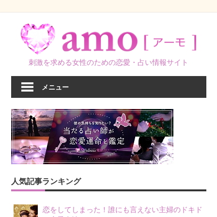
コ
ン
テ
ン
刺激を求める女性のための恋愛・占い情報サイト
ツ
へ
メニュー
ス
キ
ッ
プ
人気記事ランキング
恋をしてしまった！誰にも言えない主婦のドキド