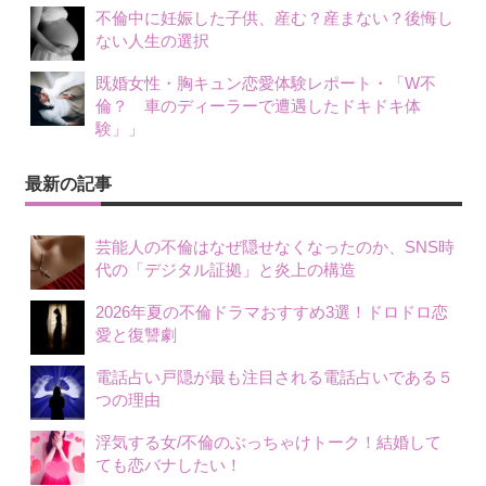
不倫中に妊娠した子供、産む？産まない？後悔し
ない人生の選択
既婚女性・胸キュン恋愛体験レポート・「W不
倫？ 車のディーラーで遭遇したドキドキ体
験」」
最新の記事
芸能人の不倫はなぜ隠せなくなったのか、SNS時
代の「デジタル証拠」と炎上の構造
2026年夏の不倫ドラマおすすめ3選！ドロドロ恋
愛と復讐劇
電話占い戸隠が最も注目される電話占いである５
つの理由
浮気する女/不倫のぶっちゃけトーク！結婚して
ても恋バナしたい！