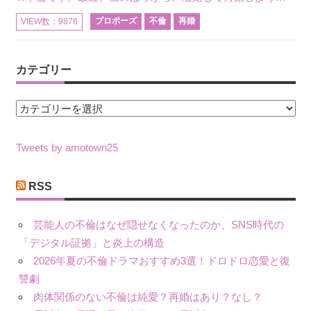
プロポーズ
不倫
再婚
VIEW数：9876
カテゴリー
カ
テ
ゴ
Tweets by amotown25
リ
ー
RSS
芸能人の不倫はなぜ隠せなくなったのか、SNS時代の
「デジタル証拠」と炎上の構造
2026年夏の不倫ドラマおすすめ3選！ドロドロ恋愛と復
讐劇
肉体関係のない不倫は純愛？再婚はあり？なし？