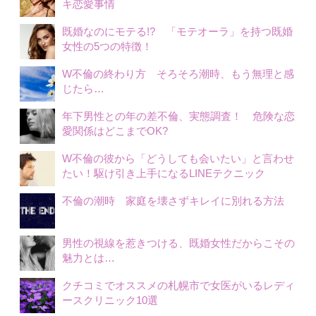
キ恋愛事情
既婚なのにモテる!? 「モテオーラ」を持つ既婚
女性の5つの特徴！
W不倫の終わり方 そろそろ潮時、もう無理と感
じたら…
年下男性との年の差不倫、実態調査！ 危険な恋
愛関係はどこまでOK?
W不倫の彼から「どうしても会いたい」と言わせ
たい！駆け引き上手になるLINEテクニック
不倫の潮時 家庭を壊さずキレイに別れる方法
男性の視線を惹きつける、既婚女性だからこその
魅力とは…
クチコミでオススメの札幌市で女医がいるレディ
ースクリニック10選