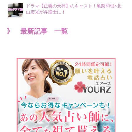
ドラマ【正義の天秤】のキャスト！亀梨和也×北
山宏光が弁護士に！
》 最新記事 一覧