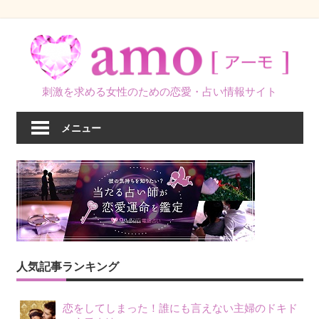
コ
ン
テ
ン
刺激を求める女性のための恋愛・占い情報サイト
ツ
へ
メニュー
ス
キ
ッ
プ
人気記事ランキング
恋をしてしまった！誰にも言えない主婦のドキド