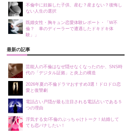
不倫中に妊娠した子供、産む？産まない？後悔し
ない人生の選択
既婚女性・胸キュン恋愛体験レポート・「W不
倫？ 車のディーラーで遭遇したドキドキ体
験」」
最新の記事
芸能人の不倫はなぜ隠せなくなったのか、SNS時
代の「デジタル証拠」と炎上の構造
2026年夏の不倫ドラマおすすめ3選！ドロドロ恋
愛と復讐劇
電話占い戸隠が最も注目される電話占いである５
つの理由
浮気する女/不倫のぶっちゃけトーク！結婚して
ても恋バナしたい！