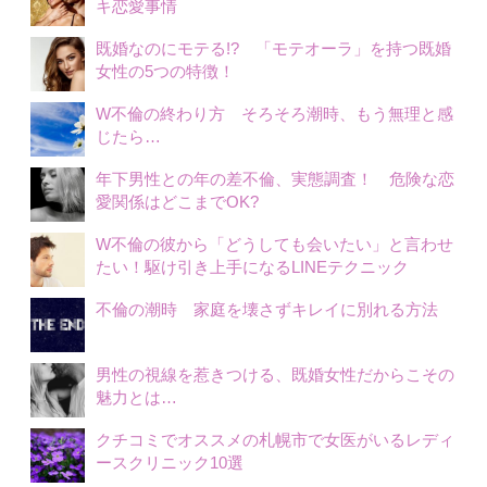
キ恋愛事情
既婚なのにモテる!? 「モテオーラ」を持つ既婚
女性の5つの特徴！
W不倫の終わり方 そろそろ潮時、もう無理と感
じたら…
年下男性との年の差不倫、実態調査！ 危険な恋
愛関係はどこまでOK?
W不倫の彼から「どうしても会いたい」と言わせ
たい！駆け引き上手になるLINEテクニック
不倫の潮時 家庭を壊さずキレイに別れる方法
男性の視線を惹きつける、既婚女性だからこその
魅力とは…
クチコミでオススメの札幌市で女医がいるレディ
ースクリニック10選