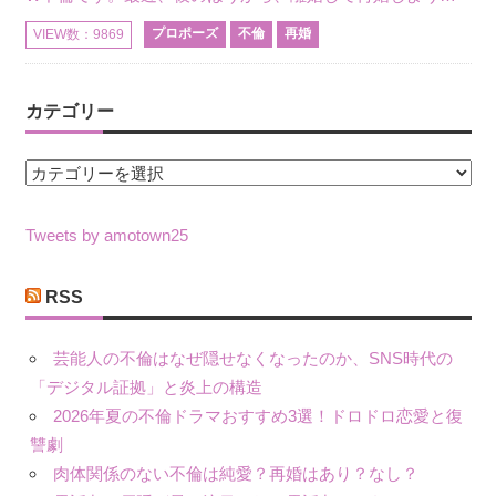
プロポーズ
不倫
再婚
VIEW数：9869
カテゴリー
カ
テ
ゴ
Tweets by amotown25
リ
ー
RSS
芸能人の不倫はなぜ隠せなくなったのか、SNS時代の
「デジタル証拠」と炎上の構造
2026年夏の不倫ドラマおすすめ3選！ドロドロ恋愛と復
讐劇
肉体関係のない不倫は純愛？再婚はあり？なし？