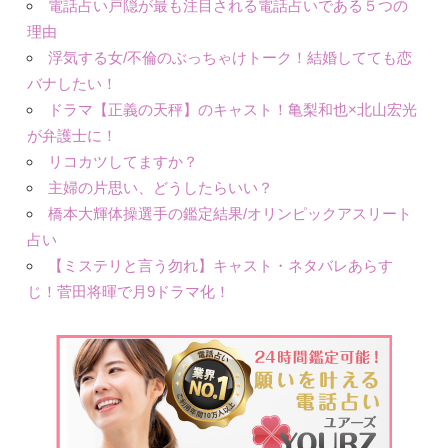
電話占い戸隠が最も注目される電話占いである５つの
理由
浮気する女/不倫のぶっちゃけトーク！結婚してても恋
バナしたい！
ドラマ【正義の天秤】のキャスト！亀梨和也×北山宏光
が弁護士に！
リコカツしてますか？
主婦の片思い、どうしたらいい？
橋本大輝体操選手の鑑定結果/オリンピックアスリート
占い
【ミステリと言う勿れ】キャスト・ネタバレあらす
じ！菅田将暉で月9ドラマ化！