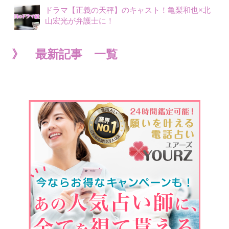
ドラマ【正義の天秤】のキャスト！亀梨和也×北
山宏光が弁護士に！
》 最新記事 一覧