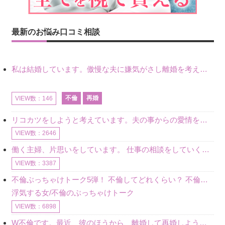
最新のお悩み口コミ相談
私は結婚しています。傲慢な夫に嫌気がさし離婚を考えていたときに、彼と出会いました。彼には恋人がいましたが、話をするうちに、夫とのことを相談するようにな
不倫
再婚
VIEW数：146
リコカツをしようと考えています。夫の事からの愛情を全く感じません。子供がいるので、子供が成長するまではと我慢しています。 まず、お金が必要だと考え、仕事の量も増やしました。ところが、夫は働かず、結局は
VIEW数：2646
働く主婦、片思いをしています。 仕事の相談をしていくうちに、彼のことを好きになりました。私には夫も子供もいます。不倫をしているわけでもなく、もちろん、この気持ちは誰にも話していません。 ラインをする関
VIEW数：3387
不倫ぶっちゃけトーク5弾！ 不倫してどれくらい？ 不倫のあれこれを、なんでもどうぞ♪♪
浮気する女/不倫のぶっちゃけトーク
VIEW数：6898
W不倫です。最近、彼のほうから、離婚して再婚しよう、と言ってきました。ハッキリいうと、そこまでは考えていませんでした。彼を好きな気持ちはあるし、彼なしの生活は考えられません。だけど、離婚して再婚すると