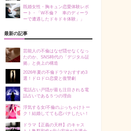
既婚女性・胸キュン恋愛体験レポ
ート・「W不倫？ 車のディーラ
ーで遭遇したドキドキ体験」」
最新の記事
芸能人の不倫はなぜ隠せなくなっ
たのか、SNS時代の「デジタル証
拠」と炎上の構造
2026年夏の不倫ドラマおすすめ3
選！ドロドロ恋愛と復讐劇
電話占い戸隠が最も注目される電
話占いである５つの理由
浮気する女/不倫のぶっちゃけトー
ク！結婚してても恋バナしたい！
ドラマ【正義の天秤】のキャス
ト！亀梨和也×北山宏光が弁護士