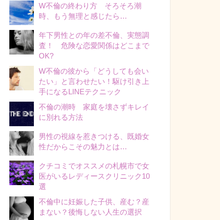
W不倫の終わり方 そろそろ潮
時、もう無理と感じたら…
年下男性との年の差不倫、実態調
査！ 危険な恋愛関係はどこまで
OK?
W不倫の彼から「どうしても会い
たい」と言わせたい！駆け引き上
手になるLINEテクニック
不倫の潮時 家庭を壊さずキレイ
に別れる方法
男性の視線を惹きつける、既婚女
性だからこその魅力とは…
クチコミでオススメの札幌市で女
医がいるレディースクリニック10
選
不倫中に妊娠した子供、産む？産
まない？後悔しない人生の選択