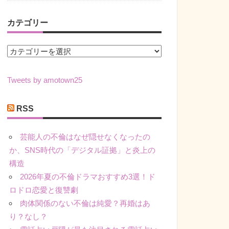
カテゴリー
カ
テ
ゴ
Tweets by amotown25
リ
ー
RSS
芸能人の不倫はなぜ隠せなくなったの
か、SNS時代の「デジタル証拠」と炎上の
構造
2026年夏の不倫ドラマおすすめ3選！ド
ロドロ恋愛と復讐劇
肉体関係のない不倫は純愛？再婚はあ
り？なし？