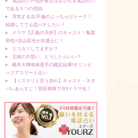
電話占い戸隠が最も注目される電話占い
である５つの理由
浮気する女/不倫のぶっちゃけトーク！
結婚してても恋バナしたい！
ドラマ【正義の天秤】のキャスト！亀梨
和也×北山宏光が弁護士に！
リコカツしてますか？
主婦の片思い、どうしたらいい？
橋本大輝体操選手の鑑定結果/オリンピ
ックアスリート占い
【ミステリと言う勿れ】キャスト・ネタ
バレあらすじ！菅田将暉で月9ドラマ化！