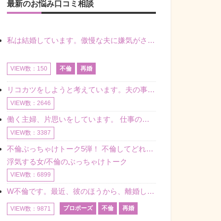
最新のお悩み口コミ相談
私は結婚しています。傲慢な夫に嫌気がさし離婚を考えていたときに、彼と出会いました。彼には恋人がいましたが、話をするうちに、夫とのことを相談するようにな
不倫
再婚
VIEW数：150
リコカツをしようと考えています。夫の事からの愛情を全く感じません。子供がいるので、子供が成長するまではと我慢しています。 まず、お金が必要だと考え、仕事の量も増やしました。ところが、夫は働かず、結局は
VIEW数：2646
働く主婦、片思いをしています。 仕事の相談をしていくうちに、彼のことを好きになりました。私には夫も子供もいます。不倫をしているわけでもなく、もちろん、この気持ちは誰にも話していません。 ラインをする関
VIEW数：3387
不倫ぶっちゃけトーク5弾！ 不倫してどれくらい？ 不倫のあれこれを、なんでもどうぞ♪♪
浮気する女/不倫のぶっちゃけトーク
VIEW数：6899
W不倫です。最近、彼のほうから、離婚して再婚しよう、と言ってきました。ハッキリいうと、そこまでは考えていませんでした。彼を好きな気持ちはあるし、彼なしの生活は考えられません。だけど、離婚して再婚すると
プロポーズ
不倫
再婚
VIEW数：9871