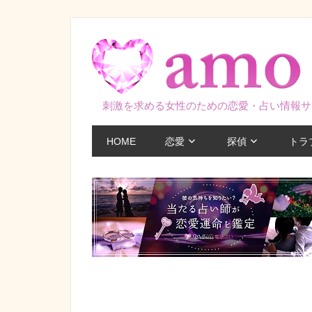
コ
ン
テ
ン
ツ
刺激を求める女性のための恋愛・占い情報サ
へ
ス
HOME
恋愛
探偵
トラ
キ
ッ
プ