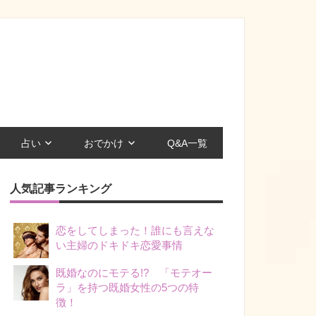
占い
おでかけ
Q&A一覧
人気記事ランキング
恋をしてしまった！誰にも言えな
い主婦のドキドキ恋愛事情
既婚なのにモテる!? 「モテオー
ラ」を持つ既婚女性の5つの特
徴！