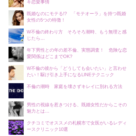
キ恋愛事情
既婚なのにモテる!? 「モテオーラ」を持つ既婚
女性の5つの特徴！
W不倫の終わり方 そろそろ潮時、もう無理と感
じたら…
年下男性との年の差不倫、実態調査！ 危険な恋
愛関係はどこまでOK?
W不倫の彼から「どうしても会いたい」と言わせ
たい！駆け引き上手になるLINEテクニック
不倫の潮時 家庭を壊さずキレイに別れる方法
男性の視線を惹きつける、既婚女性だからこその
魅力とは…
クチコミでオススメの札幌市で女医がいるレディ
ースクリニック10選