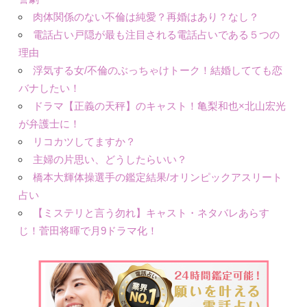
肉体関係のない不倫は純愛？再婚はあり？なし？
電話占い戸隠が最も注目される電話占いである５つの
理由
浮気する女/不倫のぶっちゃけトーク！結婚してても恋
バナしたい！
ドラマ【正義の天秤】のキャスト！亀梨和也×北山宏光
が弁護士に！
リコカツしてますか？
主婦の片思い、どうしたらいい？
橋本大輝体操選手の鑑定結果/オリンピックアスリート
占い
【ミステリと言う勿れ】キャスト・ネタバレあらす
じ！菅田将暉で月9ドラマ化！