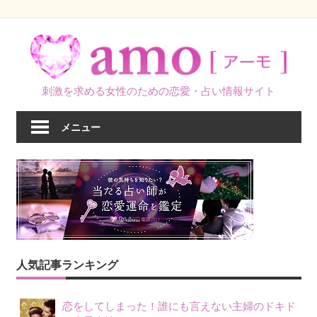
コ
ン
テ
ン
刺激を求める女性のための恋愛・占い情報サイト
ツ
へ
メニュー
ス
キ
ッ
プ
人気記事ランキング
恋をしてしまった！誰にも言えない主婦のドキド