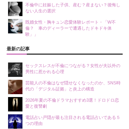
不倫中に妊娠した子供、産む？産まない？後悔し
ない人生の選択
既婚女性・胸キュン恋愛体験レポート・「W不
倫？ 車のディーラーで遭遇したドキドキ体
験」」
最新の記事
セックスレスが不倫につながる？女性が夫以外の
男性に惹かれる心理
芸能人の不倫はなぜ隠せなくなったのか、SNS時
代の「デジタル証拠」と炎上の構造
2026年夏の不倫ドラマおすすめ3選！ドロドロ恋
愛と復讐劇
電話占い戸隠が最も注目される電話占いである５
つの理由