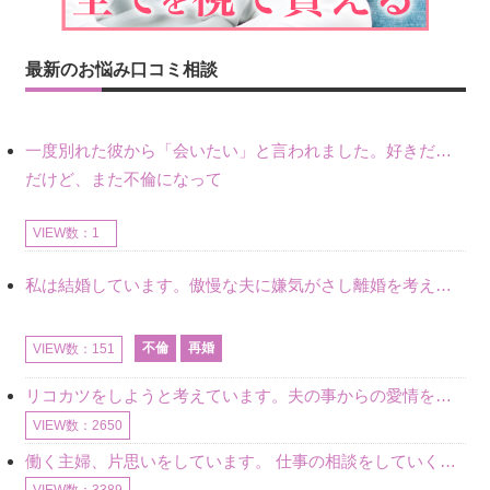
最新のお悩み口コミ相談
一度別れた彼から「会いたい」と言われました。好きだけど不倫だから別れたので、私もまだ好きだし会いたい気持ちはあります。
だけど、また不倫になって
VIEW数：1
私は結婚しています。傲慢な夫に嫌気がさし離婚を考えていたときに、彼と出会いました。彼には恋人がいましたが、話をするうちに、夫とのことを相談するようにな
不倫
再婚
VIEW数：151
リコカツをしようと考えています。夫の事からの愛情を全く感じません。子供がいるので、子供が成長するまではと我慢しています。 まず、お金が必要だと考え、仕事の量も増やしました。ところが、夫は働かず、結局は
VIEW数：2650
働く主婦、片思いをしています。 仕事の相談をしていくうちに、彼のことを好きになりました。私には夫も子供もいます。不倫をしているわけでもなく、もちろん、この気持ちは誰にも話していません。 ラインをする関