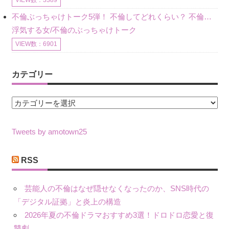
VIEW数：3389
不倫ぶっちゃけトーク5弾！ 不倫してどれくらい？ 不倫のあれこれを、なんでもどうぞ♪♪
浮気する女/不倫のぶっちゃけトーク
VIEW数：6901
カテゴリー
カ
テ
ゴ
Tweets by amotown25
リ
ー
RSS
芸能人の不倫はなぜ隠せなくなったのか、SNS時代の
「デジタル証拠」と炎上の構造
2026年夏の不倫ドラマおすすめ3選！ドロドロ恋愛と復
讐劇