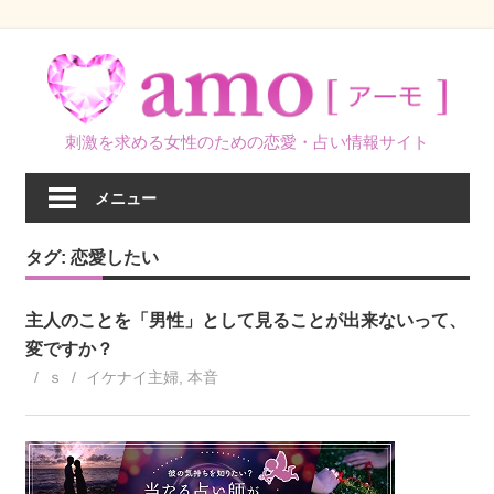
コ
ン
テ
ン
刺激を求める女性のための恋愛・占い情報サイト
ツ
へ
メニュー
ス
キ
タグ:
恋愛したい
ッ
プ
主人のことを「男性」として見ることが出来ないって、
変ですか？
ｓ
イケナイ主婦
,
本音