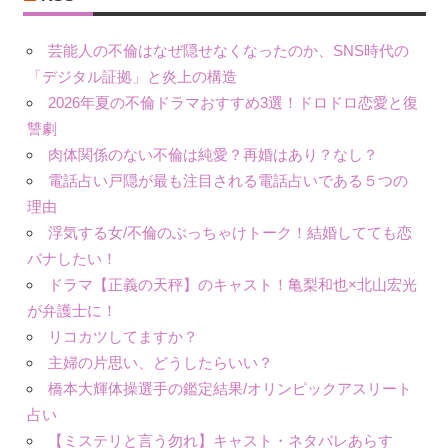
芸能人の不倫はなぜ隠せなくなったのか、SNS時代の
「デジタル証拠」と炎上の構造
2026年夏の不倫ドラマおすすめ3選！ドロドロ恋愛と復
讐劇
肉体関係のない不倫は純愛？再婚はあり？なし？
電話占い戸隠が最も注目される電話占いである５つの
理由
浮気する女/不倫のぶっちゃけトーク！結婚してても恋
バナしたい！
ドラマ【正義の天秤】のキャスト！亀梨和也×北山宏光
が弁護士に！
リコカツしてますか？
主婦の片思い、どうしたらいい？
橋本大輝体操選手の鑑定結果/オリンピックアスリート
占い
【ミステリと言う勿れ】キャスト・ネタバレあらす