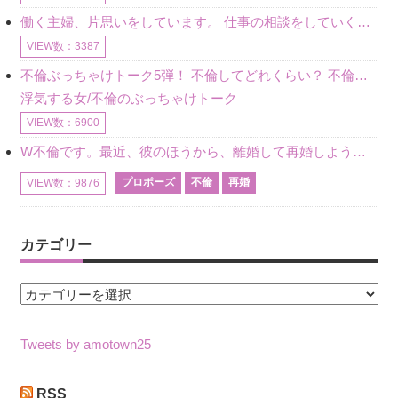
働く主婦、片思いをしています。 仕事の相談をしていくうちに、彼のことを好きになりました。私には夫も子供もいます。不倫をしているわけでもなく、もちろん、この気持ちは誰にも話していません。 ラインをする関
VIEW数：3387
不倫ぶっちゃけトーク5弾！ 不倫してどれくらい？ 不倫のあれこれを、なんでもどうぞ♪♪
浮気する女/不倫のぶっちゃけトーク
VIEW数：6900
W不倫です。最近、彼のほうから、離婚して再婚しよう、と言ってきました。ハッキリいうと、そこまでは考えていませんでした。彼を好きな気持ちはあるし、彼なしの生活は考えられません。だけど、離婚して再婚すると
プロポーズ
不倫
再婚
VIEW数：9876
カテゴリー
カ
テ
ゴ
Tweets by amotown25
リ
ー
RSS