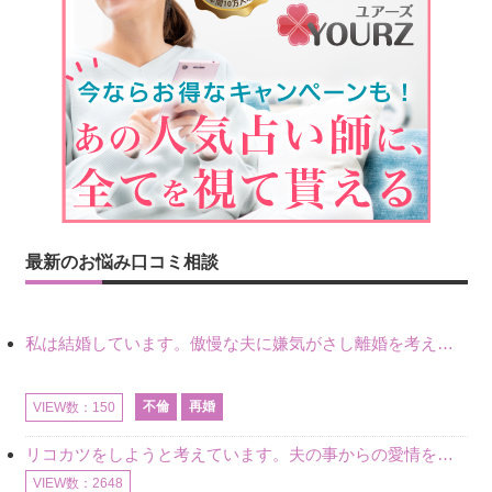
最新のお悩み口コミ相談
私は結婚しています。傲慢な夫に嫌気がさし離婚を考えていたときに、彼と出会いました。彼には恋人がいましたが、話をするうちに、夫とのことを相談するようにな
不倫
再婚
VIEW数：150
リコカツをしようと考えています。夫の事からの愛情を全く感じません。子供がいるので、子供が成長するまではと我慢しています。 まず、お金が必要だと考え、仕事の量も増やしました。ところが、夫は働かず、結局は
VIEW数：2648