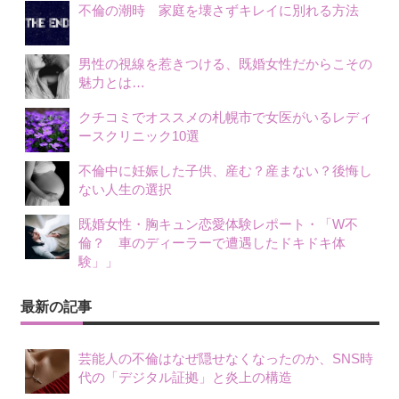
不倫の潮時 家庭を壊さずキレイに別れる方法
男性の視線を惹きつける、既婚女性だからこその
魅力とは…
クチコミでオススメの札幌市で女医がいるレディ
ースクリニック10選
不倫中に妊娠した子供、産む？産まない？後悔し
ない人生の選択
既婚女性・胸キュン恋愛体験レポート・「W不
倫？ 車のディーラーで遭遇したドキドキ体
験」」
最新の記事
芸能人の不倫はなぜ隠せなくなったのか、SNS時
代の「デジタル証拠」と炎上の構造