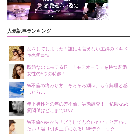
人気記事ランキング
恋をしてしまった！誰にも言えない主婦のドキド
キ恋愛事情
既婚なのにモテる!? 「モテオーラ」を持つ既婚
女性の5つの特徴！
W不倫の終わり方 そろそろ潮時、もう無理と感
じたら…
年下男性との年の差不倫、実態調査！ 危険な恋
愛関係はどこまでOK?
W不倫の彼から「どうしても会いたい」と言わせ
たい！駆け引き上手になるLINEテクニック