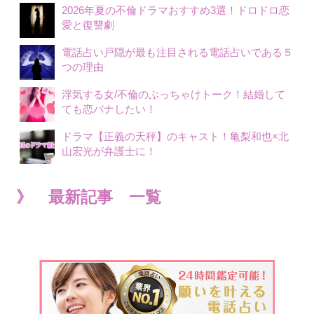
2026年夏の不倫ドラマおすすめ3選！ドロドロ恋
愛と復讐劇
電話占い戸隠が最も注目される電話占いである５
つの理由
浮気する女/不倫のぶっちゃけトーク！結婚して
ても恋バナしたい！
ドラマ【正義の天秤】のキャスト！亀梨和也×北
山宏光が弁護士に！
》 最新記事 一覧