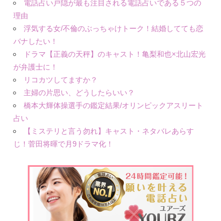
電話占い戸隠が最も注目される電話占いである５つの
理由
浮気する女/不倫のぶっちゃけトーク！結婚してても恋
バナしたい！
ドラマ【正義の天秤】のキャスト！亀梨和也×北山宏光
が弁護士に！
リコカツしてますか？
主婦の片思い、どうしたらいい？
橋本大輝体操選手の鑑定結果/オリンピックアスリート
占い
【ミステリと言う勿れ】キャスト・ネタバレあらす
じ！菅田将暉で月9ドラマ化！