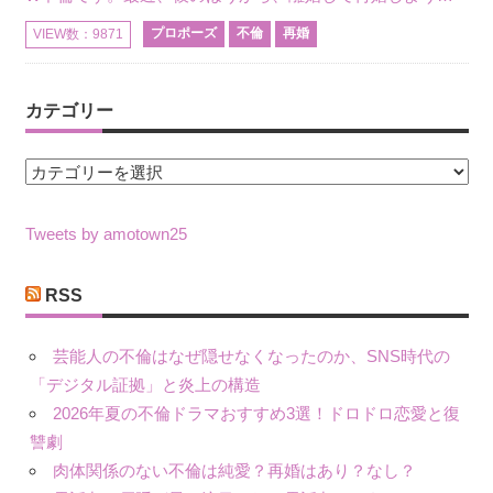
プロポーズ
不倫
再婚
VIEW数：9871
カテゴリー
カ
テ
ゴ
Tweets by amotown25
リ
ー
RSS
芸能人の不倫はなぜ隠せなくなったのか、SNS時代の
「デジタル証拠」と炎上の構造
2026年夏の不倫ドラマおすすめ3選！ドロドロ恋愛と復
讐劇
肉体関係のない不倫は純愛？再婚はあり？なし？