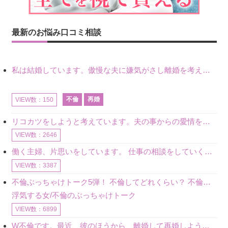
最新のお悩み口コミ相談
私は結婚しています。傲慢な夫に嫌気がさし離婚を考えていたときに、彼と出会いました。彼には恋人がいましたが、話をするうちに、夫とのことを相談するようにな
不倫
再婚
VIEW数：150
リコカツをしようと考えています。夫の事からの愛情を全く感じません。子供がいるので、子供が成長するまではと我慢しています。 まず、お金が必要だと考え、仕事の量も増やしました。ところが、夫は働かず、結局は
VIEW数：2646
働く主婦、片思いをしています。 仕事の相談をしていくうちに、彼のことを好きになりました。私には夫も子供もいます。不倫をしているわけでもなく、もちろん、この気持ちは誰にも話していません。 ラインをする関
VIEW数：3387
不倫ぶっちゃけトーク5弾！ 不倫してどれくらい？ 不倫のあれこれを、なんでもどうぞ♪♪
浮気する女/不倫のぶっちゃけトーク
VIEW数：6899
W不倫です。最近、彼のほうから、離婚して再婚しよう、と言ってきました。ハッキリいうと、そこまでは考えていませんでした。彼を好きな気持ちはあるし、彼なしの生活は考えられません。だけど、離婚して再婚すると