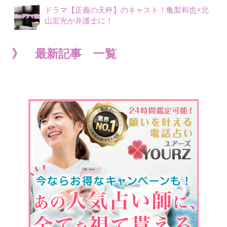
ドラマ【正義の天秤】のキャスト！亀梨和也×北
山宏光が弁護士に！
》 最新記事 一覧