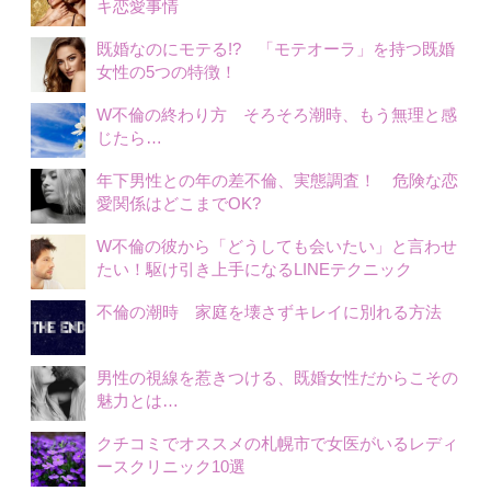
キ恋愛事情
既婚なのにモテる!? 「モテオーラ」を持つ既婚
女性の5つの特徴！
W不倫の終わり方 そろそろ潮時、もう無理と感
じたら…
年下男性との年の差不倫、実態調査！ 危険な恋
愛関係はどこまでOK?
W不倫の彼から「どうしても会いたい」と言わせ
たい！駆け引き上手になるLINEテクニック
不倫の潮時 家庭を壊さずキレイに別れる方法
男性の視線を惹きつける、既婚女性だからこその
魅力とは…
クチコミでオススメの札幌市で女医がいるレディ
ースクリニック10選