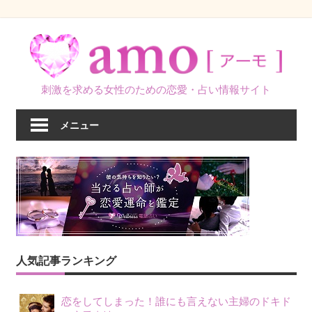
コ
ン
テ
ン
刺激を求める女性のための恋愛・占い情報サイト
ツ
へ
メニュー
ス
キ
ッ
プ
人気記事ランキング
恋をしてしまった！誰にも言えない主婦のドキド