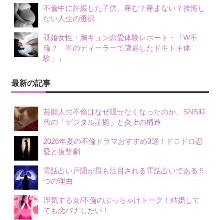
不倫中に妊娠した子供、産む？産まない？後悔し
ない人生の選択
既婚女性・胸キュン恋愛体験レポート・「W不
倫？ 車のディーラーで遭遇したドキドキ体
験」」
最新の記事
芸能人の不倫はなぜ隠せなくなったのか、SNS時
代の「デジタル証拠」と炎上の構造
2026年夏の不倫ドラマおすすめ3選！ドロドロ恋
愛と復讐劇
電話占い戸隠が最も注目される電話占いである５
つの理由
浮気する女/不倫のぶっちゃけトーク！結婚して
ても恋バナしたい！