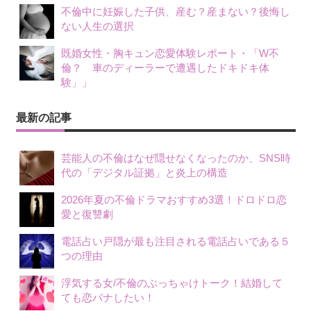
不倫中に妊娠した子供、産む？産まない？後悔し
ない人生の選択
既婚女性・胸キュン恋愛体験レポート・「W不
倫？ 車のディーラーで遭遇したドキドキ体
験」」
最新の記事
芸能人の不倫はなぜ隠せなくなったのか、SNS時
代の「デジタル証拠」と炎上の構造
2026年夏の不倫ドラマおすすめ3選！ドロドロ恋
愛と復讐劇
電話占い戸隠が最も注目される電話占いである５
つの理由
浮気する女/不倫のぶっちゃけトーク！結婚して
ても恋バナしたい！