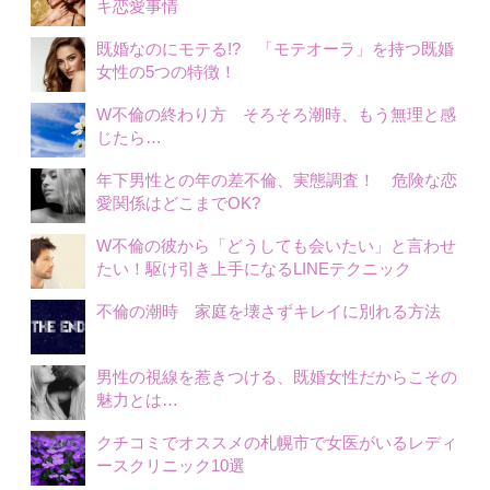
キ恋愛事情
既婚なのにモテる!? 「モテオーラ」を持つ既婚
女性の5つの特徴！
W不倫の終わり方 そろそろ潮時、もう無理と感
じたら…
年下男性との年の差不倫、実態調査！ 危険な恋
愛関係はどこまでOK?
W不倫の彼から「どうしても会いたい」と言わせ
たい！駆け引き上手になるLINEテクニック
不倫の潮時 家庭を壊さずキレイに別れる方法
男性の視線を惹きつける、既婚女性だからこその
魅力とは…
クチコミでオススメの札幌市で女医がいるレディ
ースクリニック10選