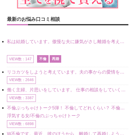
最新のお悩み口コミ相談
私は結婚しています。傲慢な夫に嫌気がさし離婚を考えていたときに、彼と出会いました。彼には恋人がいましたが、話をするうちに、夫とのことを相談するようにな
不倫
再婚
VIEW数：147
リコカツをしようと考えています。夫の事からの愛情を全く感じません。子供がいるので、子供が成長するまではと我慢しています。 まず、お金が必要だと考え、仕事の量も増やしました。ところが、夫は働かず、結局は
VIEW数：2646
働く主婦、片思いをしています。 仕事の相談をしていくうちに、彼のことを好きになりました。私には夫も子供もいます。不倫をしているわけでもなく、もちろん、この気持ちは誰にも話していません。 ラインをする関
VIEW数：3387
不倫ぶっちゃけトーク5弾！ 不倫してどれくらい？ 不倫のあれこれを、なんでもどうぞ♪♪
浮気する女/不倫のぶっちゃけトーク
VIEW数：6898
W不倫です。最近、彼のほうから、離婚して再婚しよう、と言ってきました。ハッキリいうと、そこまでは考えていませんでした。彼を好きな気持ちはあるし、彼なしの生活は考えられません。だけど、離婚して再婚すると