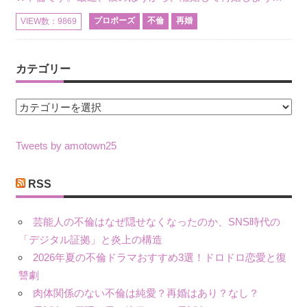
プロポーズ
不倫
再婚
VIEW数：9869
カテゴリー
カ
テ
ゴ
Tweets by amotown25
リ
ー
RSS
芸能人の不倫はなぜ隠せなくなったのか、SNS時代の
「デジタル証拠」と炎上の構造
2026年夏の不倫ドラマおすすめ3選！ドロドロ恋愛と復
讐劇
肉体関係のない不倫は純愛？再婚はあり？なし？