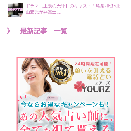
ドラマ【正義の天秤】のキャスト！亀梨和也×北
山宏光が弁護士に！
》 最新記事 一覧