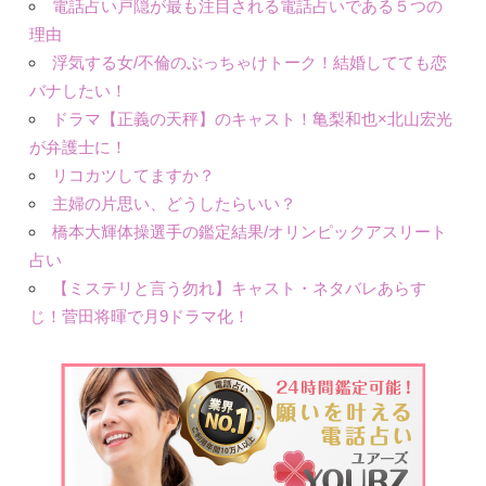
電話占い戸隠が最も注目される電話占いである５つの
理由
浮気する女/不倫のぶっちゃけトーク！結婚してても恋
バナしたい！
ドラマ【正義の天秤】のキャスト！亀梨和也×北山宏光
が弁護士に！
リコカツしてますか？
主婦の片思い、どうしたらいい？
橋本大輝体操選手の鑑定結果/オリンピックアスリート
占い
【ミステリと言う勿れ】キャスト・ネタバレあらす
じ！菅田将暉で月9ドラマ化！