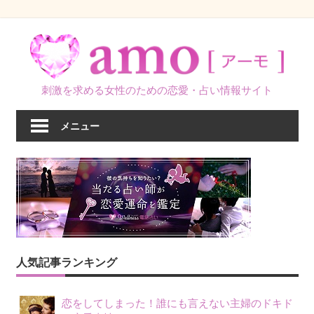
コ
ン
テ
ン
刺激を求める女性のための恋愛・占い情報サイト
ツ
へ
メニュー
ス
キ
ッ
プ
人気記事ランキング
恋をしてしまった！誰にも言えない主婦のドキド