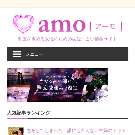
コ
ン
テ
ン
刺激を求める女性のための恋愛・占い情報サイト
ツ
へ
メニュー
ス
キ
ッ
プ
人気記事ランキング
恋をしてしまった！誰にも言えない主婦のドキド