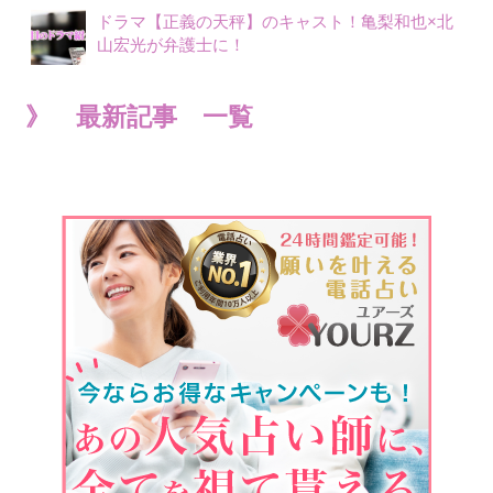
ドラマ【正義の天秤】のキャスト！亀梨和也×北
山宏光が弁護士に！
》 最新記事 一覧