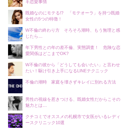
キ恋愛事情
既婚なのにモテる!? 「モテオーラ」を持つ既婚
女性の5つの特徴！
W不倫の終わり方 そろそろ潮時、もう無理と感
じたら…
年下男性との年の差不倫、実態調査！ 危険な恋
愛関係はどこまでOK?
W不倫の彼から「どうしても会いたい」と言わせ
たい！駆け引き上手になるLINEテクニック
不倫の潮時 家庭を壊さずキレイに別れる方法
男性の視線を惹きつける、既婚女性だからこその
魅力とは…
クチコミでオススメの札幌市で女医がいるレディ
ースクリニック10選