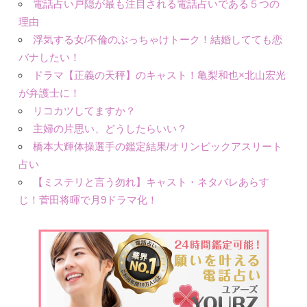
電話占い戸隠が最も注目される電話占いである５つの
理由
浮気する女/不倫のぶっちゃけトーク！結婚してても恋
バナしたい！
ドラマ【正義の天秤】のキャスト！亀梨和也×北山宏光
が弁護士に！
リコカツしてますか？
主婦の片思い、どうしたらいい？
橋本大輝体操選手の鑑定結果/オリンピックアスリート
占い
【ミステリと言う勿れ】キャスト・ネタバレあらす
じ！菅田将暉で月9ドラマ化！