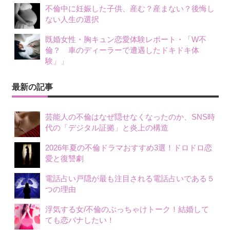
不倫中に妊娠した子供、産む？産まない？後悔し
ない人生の選択
既婚女性・胸キュン恋愛体験レポート・「W不
倫？ 車のディーラーで遭遇したドキドキ体
験」」
最新の記事
芸能人の不倫はなぜ隠せなくなったのか、SNS時
代の「デジタル証拠」と炎上の構造
2026年夏の不倫ドラマおすすめ3選！ドロドロ恋
愛と復讐劇
電話占い戸隠が最も注目される電話占いである５
つの理由
浮気する女/不倫のぶっちゃけトーク！結婚して
ても恋バナしたい！