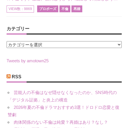
プロポーズ
不倫
再婚
VIEW数：9869
カテゴリー
カ
テ
ゴ
Tweets by amotown25
リ
ー
RSS
芸能人の不倫はなぜ隠せなくなったのか、SNS時代の
「デジタル証拠」と炎上の構造
2026年夏の不倫ドラマおすすめ3選！ドロドロ恋愛と復
讐劇
肉体関係のない不倫は純愛？再婚はあり？なし？