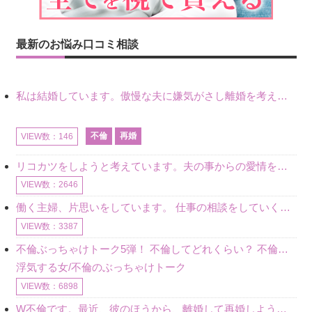
最新のお悩み口コミ相談
私は結婚しています。傲慢な夫に嫌気がさし離婚を考えていたときに、彼と出会いました。彼には恋人がいましたが、話をするうちに、夫とのことを相談するようにな
不倫
再婚
VIEW数：146
リコカツをしようと考えています。夫の事からの愛情を全く感じません。子供がいるので、子供が成長するまではと我慢しています。 まず、お金が必要だと考え、仕事の量も増やしました。ところが、夫は働かず、結局は
VIEW数：2646
働く主婦、片思いをしています。 仕事の相談をしていくうちに、彼のことを好きになりました。私には夫も子供もいます。不倫をしているわけでもなく、もちろん、この気持ちは誰にも話していません。 ラインをする関
VIEW数：3387
不倫ぶっちゃけトーク5弾！ 不倫してどれくらい？ 不倫のあれこれを、なんでもどうぞ♪♪
浮気する女/不倫のぶっちゃけトーク
VIEW数：6898
W不倫です。最近、彼のほうから、離婚して再婚しよう、と言ってきました。ハッキリいうと、そこまでは考えていませんでした。彼を好きな気持ちはあるし、彼なしの生活は考えられません。だけど、離婚して再婚すると