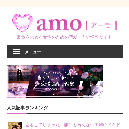
コ
ン
テ
ン
刺激を求める女性のための恋愛・占い情報サイト
ツ
へ
メニュー
ス
キ
ッ
プ
人気記事ランキング
恋をしてしまった！誰にも言えない主婦のドキド