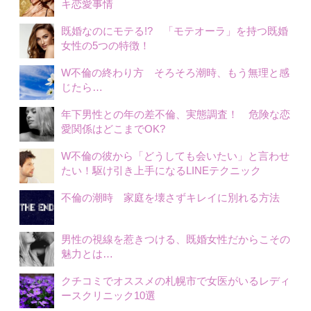
キ恋愛事情
既婚なのにモテる!? 「モテオーラ」を持つ既婚
女性の5つの特徴！
W不倫の終わり方 そろそろ潮時、もう無理と感
じたら…
年下男性との年の差不倫、実態調査！ 危険な恋
愛関係はどこまでOK?
W不倫の彼から「どうしても会いたい」と言わせ
たい！駆け引き上手になるLINEテクニック
不倫の潮時 家庭を壊さずキレイに別れる方法
男性の視線を惹きつける、既婚女性だからこその
魅力とは…
クチコミでオススメの札幌市で女医がいるレディ
ースクリニック10選