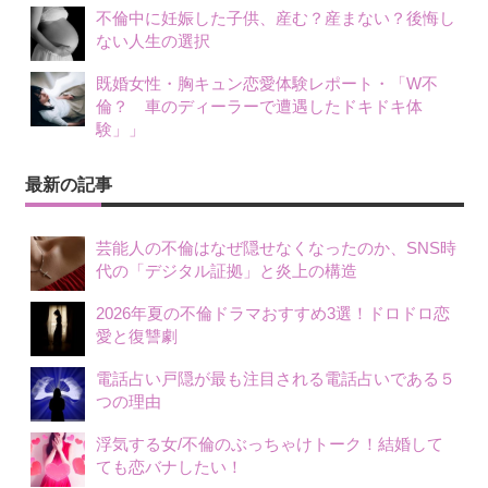
不倫中に妊娠した子供、産む？産まない？後悔し
ない人生の選択
既婚女性・胸キュン恋愛体験レポート・「W不
倫？ 車のディーラーで遭遇したドキドキ体
験」」
最新の記事
芸能人の不倫はなぜ隠せなくなったのか、SNS時
代の「デジタル証拠」と炎上の構造
2026年夏の不倫ドラマおすすめ3選！ドロドロ恋
愛と復讐劇
電話占い戸隠が最も注目される電話占いである５
つの理由
浮気する女/不倫のぶっちゃけトーク！結婚して
ても恋バナしたい！