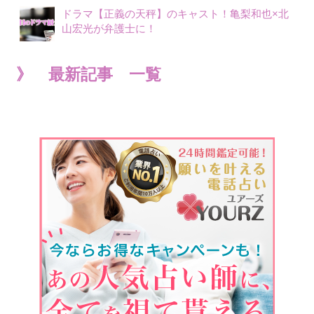
ドラマ【正義の天秤】のキャスト！亀梨和也×北
山宏光が弁護士に！
》 最新記事 一覧