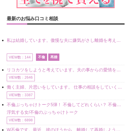
最新のお悩み口コミ相談
私は結婚しています。傲慢な夫に嫌気がさし離婚を考えていたときに、彼と出会いました。彼には恋人がいましたが、話をするうちに、夫とのことを相談するようにな
不倫
再婚
VIEW数：144
リコカツをしようと考えています。夫の事からの愛情を全く感じません。子供がいるので、子供が成長するまではと我慢しています。 まず、お金が必要だと考え、仕事の量も増やしました。ところが、夫は働かず、結局は
VIEW数：2646
働く主婦、片思いをしています。 仕事の相談をしていくうちに、彼のことを好きになりました。私には夫も子供もいます。不倫をしているわけでもなく、もちろん、この気持ちは誰にも話していません。 ラインをする関
VIEW数：3387
不倫ぶっちゃけトーク5弾！ 不倫してどれくらい？ 不倫のあれこれを、なんでもどうぞ♪♪
浮気する女/不倫のぶっちゃけトーク
VIEW数：6898
W不倫です。最近、彼のほうから、離婚して再婚しよう、と言ってきました。ハッキリいうと、そこまでは考えていませんでした。彼を好きな気持ちはあるし、彼なしの生活は考えられません。だけど、離婚して再婚すると