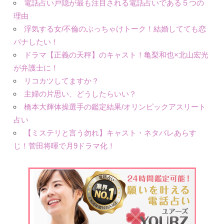
電話占い戸隠が最も注目される電話占いである５つの
理由
浮気する女/不倫のぶっちゃけトーク！結婚してても恋
バナしたい！
ドラマ【正義の天秤】のキャスト！亀梨和也×北山宏光
が弁護士に！
リコカツしてますか？
主婦の片思い、どうしたらいい？
橋本大輝体操選手の鑑定結果/オリンピックアスリート
占い
【ミステリと言う勿れ】キャスト・ネタバレあらす
じ！菅田将暉で月9ドラマ化！