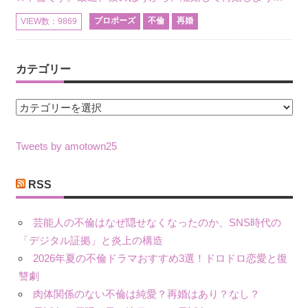
プロポーズ
不倫
再婚
VIEW数：9869
カテゴリー
カ
テ
ゴ
Tweets by amotown25
リ
ー
RSS
芸能人の不倫はなぜ隠せなくなったのか、SNS時代の
「デジタル証拠」と炎上の構造
2026年夏の不倫ドラマおすすめ3選！ドロドロ恋愛と復
讐劇
肉体関係のない不倫は純愛？再婚はあり？なし？