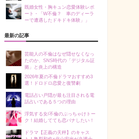
既婚女性・胸キュン恋愛体験レポ
ート・「W不倫？ 車のディーラ
ーで遭遇したドキドキ体験」」
最新の記事
芸能人の不倫はなぜ隠せなくなっ
たのか、SNS時代の「デジタル証
拠」と炎上の構造
2026年夏の不倫ドラマおすすめ3
選！ドロドロ恋愛と復讐劇
電話占い戸隠が最も注目される電
話占いである５つの理由
浮気する女/不倫のぶっちゃけトー
ク！結婚してても恋バナしたい！
ドラマ【正義の天秤】のキャス
ト！亀梨和也×北山宏光が弁護士