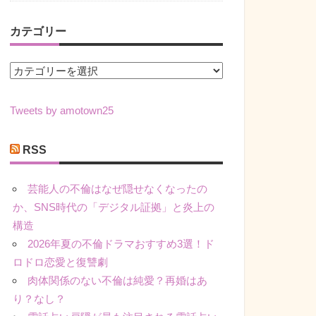
カテゴリー
カ
テ
ゴ
Tweets by amotown25
リ
ー
RSS
芸能人の不倫はなぜ隠せなくなったの
か、SNS時代の「デジタル証拠」と炎上の
構造
2026年夏の不倫ドラマおすすめ3選！ド
ロドロ恋愛と復讐劇
肉体関係のない不倫は純愛？再婚はあ
り？なし？