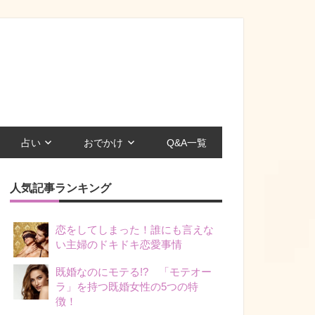
占い
おでかけ
Q&A一覧
人気記事ランキング
恋をしてしまった！誰にも言えな
い主婦のドキドキ恋愛事情
既婚なのにモテる!? 「モテオー
ラ」を持つ既婚女性の5つの特
徴！