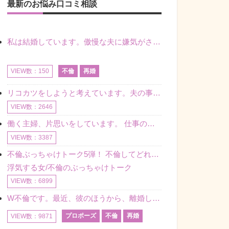
最新のお悩み口コミ相談
私は結婚しています。傲慢な夫に嫌気がさし離婚を考えていたときに、彼と出会いました。彼には恋人がいましたが、話をするうちに、夫とのことを相談するようにな
不倫
再婚
VIEW数：150
リコカツをしようと考えています。夫の事からの愛情を全く感じません。子供がいるので、子供が成長するまではと我慢しています。 まず、お金が必要だと考え、仕事の量も増やしました。ところが、夫は働かず、結局は
VIEW数：2646
働く主婦、片思いをしています。 仕事の相談をしていくうちに、彼のことを好きになりました。私には夫も子供もいます。不倫をしているわけでもなく、もちろん、この気持ちは誰にも話していません。 ラインをする関
VIEW数：3387
不倫ぶっちゃけトーク5弾！ 不倫してどれくらい？ 不倫のあれこれを、なんでもどうぞ♪♪
浮気する女/不倫のぶっちゃけトーク
VIEW数：6899
W不倫です。最近、彼のほうから、離婚して再婚しよう、と言ってきました。ハッキリいうと、そこまでは考えていませんでした。彼を好きな気持ちはあるし、彼なしの生活は考えられません。だけど、離婚して再婚すると
プロポーズ
不倫
再婚
VIEW数：9871