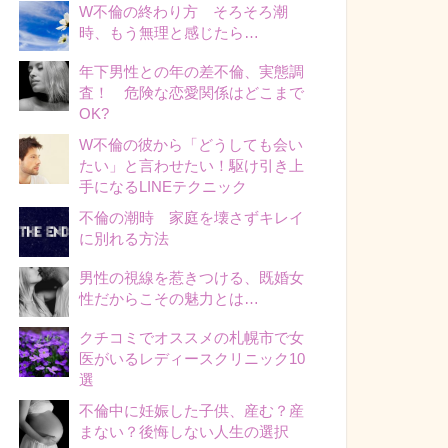
W不倫の終わり方 そろそろ潮
時、もう無理と感じたら…
年下男性との年の差不倫、実態調
査！ 危険な恋愛関係はどこまで
OK?
W不倫の彼から「どうしても会い
たい」と言わせたい！駆け引き上
手になるLINEテクニック
不倫の潮時 家庭を壊さずキレイ
に別れる方法
男性の視線を惹きつける、既婚女
性だからこその魅力とは…
クチコミでオススメの札幌市で女
医がいるレディースクリニック10
選
不倫中に妊娠した子供、産む？産
まない？後悔しない人生の選択