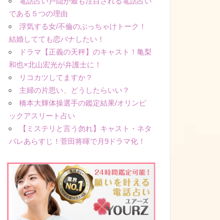
電話占い戸隠が最も注目される電話占い
である５つの理由
浮気する女/不倫のぶっちゃけトーク！
結婚してても恋バナしたい！
ドラマ【正義の天秤】のキャスト！亀梨
和也×北山宏光が弁護士に！
リコカツしてますか？
主婦の片思い、どうしたらいい？
橋本大輝体操選手の鑑定結果/オリンピ
ックアスリート占い
【ミステリと言う勿れ】キャスト・ネタ
バレあらすじ！菅田将暉で月9ドラマ化！