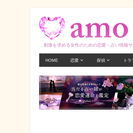
コ
ン
テ
ン
ツ
刺激を求める女性のための恋愛・占い情報サ
へ
ス
HOME
恋愛
探偵
トラ
キ
ッ
プ