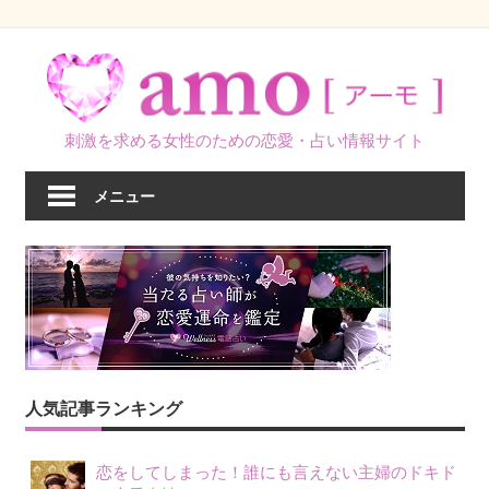
コ
ン
テ
ン
刺激を求める女性のための恋愛・占い情報サイト
ツ
へ
メニュー
ス
キ
ッ
プ
人気記事ランキング
恋をしてしまった！誰にも言えない主婦のドキド