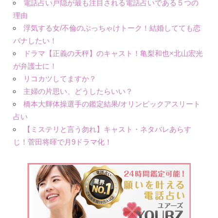
電話占い戸隠が最も注目される電話占いである５つの
理由
浮気する女/不倫のぶっちゃけトーク！結婚してても恋
バナしたい！
ドラマ【正義の天秤】のキャスト！亀梨和也×北山宏光
が弁護士に！
リコカツしてますか？
主婦の片思い、どうしたらいい？
橋本大輝体操選手の鑑定結果/オリンピックアスリート
占い
【ミステリと言う勿れ】キャスト・ネタバレあらす
じ！菅田将暉で月9ドラマ化！