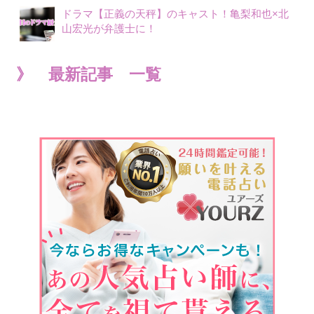
ドラマ【正義の天秤】のキャスト！亀梨和也×北
山宏光が弁護士に！
》 最新記事 一覧