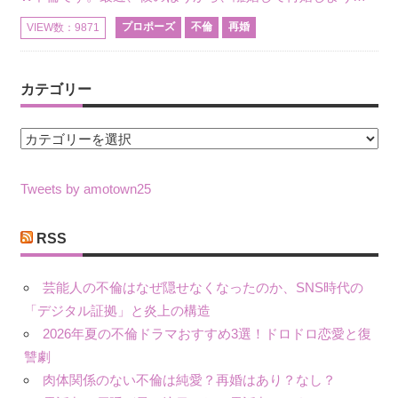
プロポーズ
不倫
再婚
VIEW数：9871
カテゴリー
カ
テ
ゴ
Tweets by amotown25
リ
ー
RSS
芸能人の不倫はなぜ隠せなくなったのか、SNS時代の
「デジタル証拠」と炎上の構造
2026年夏の不倫ドラマおすすめ3選！ドロドロ恋愛と復
讐劇
肉体関係のない不倫は純愛？再婚はあり？なし？