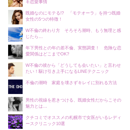
キ恋愛事情
既婚なのにモテる!? 「モテオーラ」を持つ既婚
女性の5つの特徴！
W不倫の終わり方 そろそろ潮時、もう無理と感
じたら…
年下男性との年の差不倫、実態調査！ 危険な恋
愛関係はどこまでOK?
W不倫の彼から「どうしても会いたい」と言わせ
たい！駆け引き上手になるLINEテクニック
不倫の潮時 家庭を壊さずキレイに別れる方法
男性の視線を惹きつける、既婚女性だからこその
魅力とは…
クチコミでオススメの札幌市で女医がいるレディ
ースクリニック10選