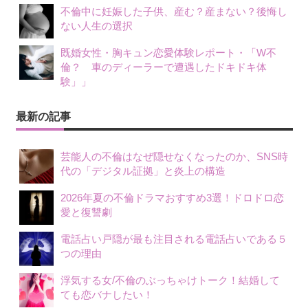
不倫中に妊娠した子供、産む？産まない？後悔し
ない人生の選択
既婚女性・胸キュン恋愛体験レポート・「W不
倫？ 車のディーラーで遭遇したドキドキ体
験」」
最新の記事
芸能人の不倫はなぜ隠せなくなったのか、SNS時
代の「デジタル証拠」と炎上の構造
2026年夏の不倫ドラマおすすめ3選！ドロドロ恋
愛と復讐劇
電話占い戸隠が最も注目される電話占いである５
つの理由
浮気する女/不倫のぶっちゃけトーク！結婚して
ても恋バナしたい！