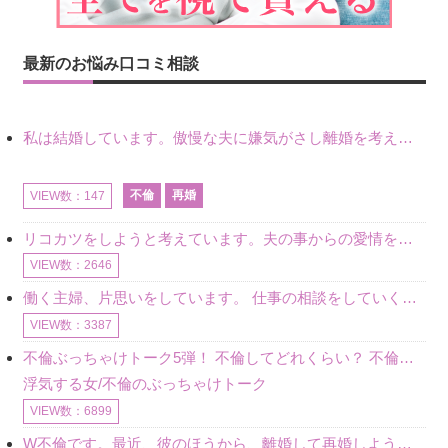
最新のお悩み口コミ相談
私は結婚しています。傲慢な夫に嫌気がさし離婚を考えていたときに、彼と出会いました。彼には恋人がいましたが、話をするうちに、夫とのことを相談するようにな
不倫
再婚
VIEW数：147
リコカツをしようと考えています。夫の事からの愛情を全く感じません。子供がいるので、子供が成長するまではと我慢しています。 まず、お金が必要だと考え、仕事の量も増やしました。ところが、夫は働かず、結局は
VIEW数：2646
働く主婦、片思いをしています。 仕事の相談をしていくうちに、彼のことを好きになりました。私には夫も子供もいます。不倫をしているわけでもなく、もちろん、この気持ちは誰にも話していません。 ラインをする関
VIEW数：3387
不倫ぶっちゃけトーク5弾！ 不倫してどれくらい？ 不倫のあれこれを、なんでもどうぞ♪♪
浮気する女/不倫のぶっちゃけトーク
VIEW数：6899
W不倫です。最近、彼のほうから、離婚して再婚しよう、と言ってきました。ハッキリいうと、そこまでは考えていませんでした。彼を好きな気持ちはあるし、彼なしの生活は考えられません。だけど、離婚して再婚すると