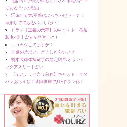
電話占い戸隠が最も注目される電話占い
である５つの理由
浮気する女/不倫のぶっちゃけトーク！
結婚してても恋バナしたい！
ドラマ【正義の天秤】のキャスト！亀梨
和也×北山宏光が弁護士に！
リコカツしてますか？
主婦の片思い、どうしたらいい？
橋本大輝体操選手の鑑定結果/オリンピ
ックアスリート占い
【ミステリと言う勿れ】キャスト・ネタ
バレあらすじ！菅田将暉で月9ドラマ化！