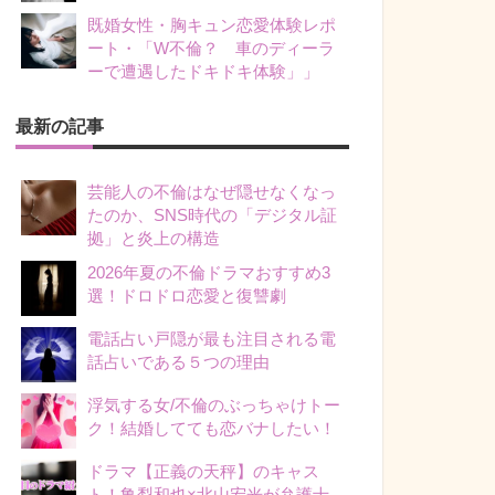
既婚女性・胸キュン恋愛体験レポ
ート・「W不倫？ 車のディーラ
ーで遭遇したドキドキ体験」」
最新の記事
芸能人の不倫はなぜ隠せなくなっ
たのか、SNS時代の「デジタル証
拠」と炎上の構造
2026年夏の不倫ドラマおすすめ3
選！ドロドロ恋愛と復讐劇
電話占い戸隠が最も注目される電
話占いである５つの理由
浮気する女/不倫のぶっちゃけトー
ク！結婚してても恋バナしたい！
ドラマ【正義の天秤】のキャス
ト！亀梨和也×北山宏光が弁護士