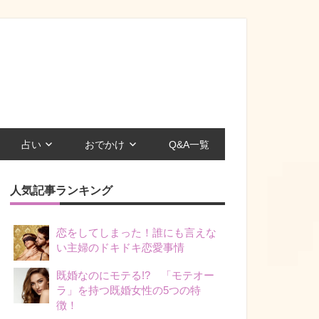
占い
おでかけ
Q&A一覧
人気記事ランキング
恋をしてしまった！誰にも言えな
い主婦のドキドキ恋愛事情
既婚なのにモテる!? 「モテオー
ラ」を持つ既婚女性の5つの特
徴！