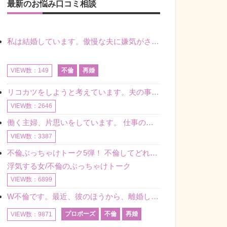
最新のお悩み口コミ相談
私は結婚しています。傲慢な夫に嫌気がさし離婚を考えていたときに、彼と出会いました。彼には恋人がいましたが、話をするうちに、夫とのことを相談するようにな
不倫
再婚
VIEW数：149
リコカツをしようと考えています。夫の事からの愛情を全く感じません。子供がいるので、子供が成長するまではと我慢しています。 まず、お金が必要だと考え、仕事の量も増やしました。ところが、夫は働かず、結局は
VIEW数：2646
働く主婦、片思いをしています。 仕事の相談をしていくうちに、彼のことを好きになりました。私には夫も子供もいます。不倫をしているわけでもなく、もちろん、この気持ちは誰にも話していません。 ラインをする関
VIEW数：3387
不倫ぶっちゃけトーク5弾！ 不倫してどれくらい？ 不倫のあれこれを、なんでもどうぞ♪♪
浮気する女/不倫のぶっちゃけトーク
VIEW数：6899
W不倫です。最近、彼のほうから、離婚して再婚しよう、と言ってきました。ハッキリいうと、そこまでは考えていませんでした。彼を好きな気持ちはあるし、彼なしの生活は考えられません。だけど、離婚して再婚すると
プロポーズ
不倫
再婚
VIEW数：9871