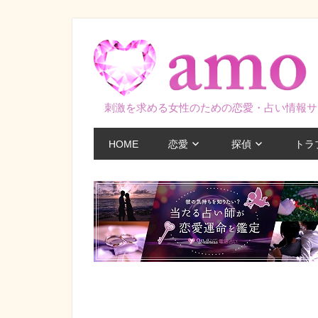
コ
ン
テ
ン
ツ
刺激を求める女性のための恋愛・占い情報サ
へ
ス
HOME
恋愛
探偵
トラ
キ
ッ
プ