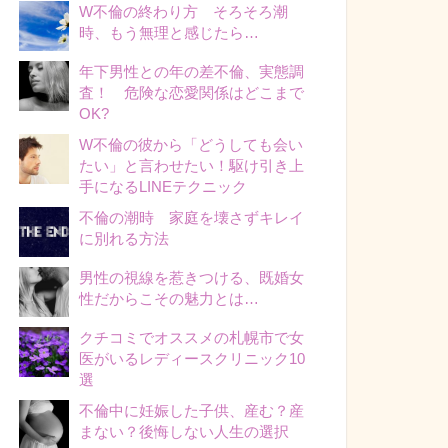
W不倫の終わり方 そろそろ潮
時、もう無理と感じたら…
年下男性との年の差不倫、実態調
査！ 危険な恋愛関係はどこまで
OK?
W不倫の彼から「どうしても会い
たい」と言わせたい！駆け引き上
手になるLINEテクニック
不倫の潮時 家庭を壊さずキレイ
に別れる方法
男性の視線を惹きつける、既婚女
性だからこその魅力とは…
クチコミでオススメの札幌市で女
医がいるレディースクリニック10
選
不倫中に妊娠した子供、産む？産
まない？後悔しない人生の選択