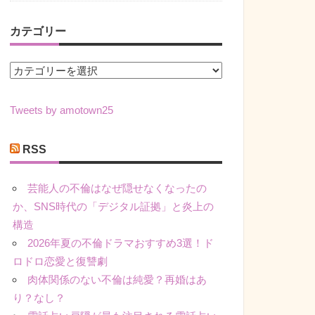
カテゴリー
カ
テ
ゴ
Tweets by amotown25
リ
ー
RSS
芸能人の不倫はなぜ隠せなくなったの
か、SNS時代の「デジタル証拠」と炎上の
構造
2026年夏の不倫ドラマおすすめ3選！ド
ロドロ恋愛と復讐劇
肉体関係のない不倫は純愛？再婚はあ
り？なし？