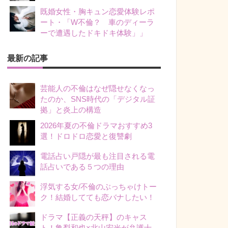
既婚女性・胸キュン恋愛体験レポ
ート・「W不倫？ 車のディーラ
ーで遭遇したドキドキ体験」」
最新の記事
芸能人の不倫はなぜ隠せなくなっ
たのか、SNS時代の「デジタル証
拠」と炎上の構造
2026年夏の不倫ドラマおすすめ3
選！ドロドロ恋愛と復讐劇
電話占い戸隠が最も注目される電
話占いである５つの理由
浮気する女/不倫のぶっちゃけトー
ク！結婚してても恋バナしたい！
ドラマ【正義の天秤】のキャス
ト！亀梨和也×北山宏光が弁護士