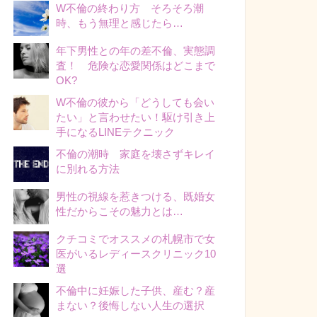
W不倫の終わり方 そろそろ潮
時、もう無理と感じたら…
年下男性との年の差不倫、実態調
査！ 危険な恋愛関係はどこまで
OK?
W不倫の彼から「どうしても会い
たい」と言わせたい！駆け引き上
手になるLINEテクニック
不倫の潮時 家庭を壊さずキレイ
に別れる方法
男性の視線を惹きつける、既婚女
性だからこその魅力とは…
クチコミでオススメの札幌市で女
医がいるレディースクリニック10
選
不倫中に妊娠した子供、産む？産
まない？後悔しない人生の選択