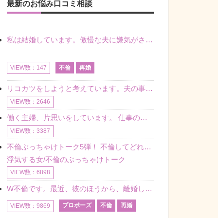
最新のお悩み口コミ相談
私は結婚しています。傲慢な夫に嫌気がさし離婚を考えていたときに、彼と出会いました。彼には恋人がいましたが、話をするうちに、夫とのことを相談するようにな
不倫
再婚
VIEW数：147
リコカツをしようと考えています。夫の事からの愛情を全く感じません。子供がいるので、子供が成長するまではと我慢しています。 まず、お金が必要だと考え、仕事の量も増やしました。ところが、夫は働かず、結局は
VIEW数：2646
働く主婦、片思いをしています。 仕事の相談をしていくうちに、彼のことを好きになりました。私には夫も子供もいます。不倫をしているわけでもなく、もちろん、この気持ちは誰にも話していません。 ラインをする関
VIEW数：3387
不倫ぶっちゃけトーク5弾！ 不倫してどれくらい？ 不倫のあれこれを、なんでもどうぞ♪♪
浮気する女/不倫のぶっちゃけトーク
VIEW数：6898
W不倫です。最近、彼のほうから、離婚して再婚しよう、と言ってきました。ハッキリいうと、そこまでは考えていませんでした。彼を好きな気持ちはあるし、彼なしの生活は考えられません。だけど、離婚して再婚すると
プロポーズ
不倫
再婚
VIEW数：9869