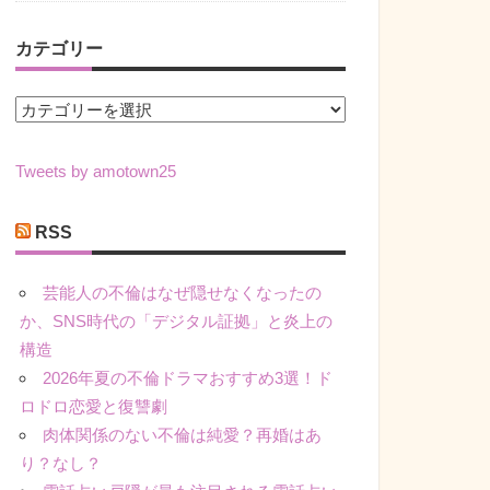
カテゴリー
カ
テ
ゴ
Tweets by amotown25
リ
ー
RSS
芸能人の不倫はなぜ隠せなくなったの
か、SNS時代の「デジタル証拠」と炎上の
構造
2026年夏の不倫ドラマおすすめ3選！ド
ロドロ恋愛と復讐劇
肉体関係のない不倫は純愛？再婚はあ
り？なし？