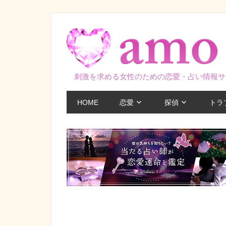
コ
ン
テ
ン
ツ
刺激を求める女性のための恋愛・占い情報サ
へ
ス
HOME
恋愛
探偵
トラ
キ
ッ
プ