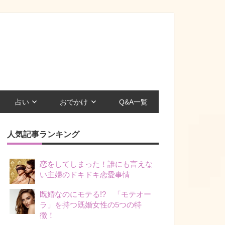
占い
おでかけ
Q&A一覧
人気記事ランキング
恋をしてしまった！誰にも言えな
い主婦のドキドキ恋愛事情
既婚なのにモテる!? 「モテオー
ラ」を持つ既婚女性の5つの特
徴！