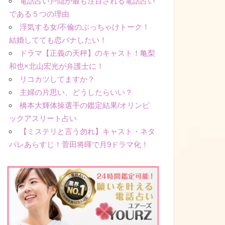
電話占い戸隠が最も注目される電話占い
である５つの理由
浮気する女/不倫のぶっちゃけトーク！
結婚してても恋バナしたい！
ドラマ【正義の天秤】のキャスト！亀梨
和也×北山宏光が弁護士に！
リコカツしてますか？
主婦の片思い、どうしたらいい？
橋本大輝体操選手の鑑定結果/オリンピ
ックアスリート占い
【ミステリと言う勿れ】キャスト・ネタ
バレあらすじ！菅田将暉で月9ドラマ化！