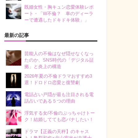
既婚女性・胸キュン恋愛体験レポ
ート・「W不倫？ 車のディーラ
ーで遭遇したドキドキ体験」」
最新の記事
芸能人の不倫はなぜ隠せなくなっ
たのか、SNS時代の「デジタル証
拠」と炎上の構造
2026年夏の不倫ドラマおすすめ3
選！ドロドロ恋愛と復讐劇
電話占い戸隠が最も注目される電
話占いである５つの理由
浮気する女/不倫のぶっちゃけトー
ク！結婚してても恋バナしたい！
ドラマ【正義の天秤】のキャス
ト！亀梨和也×北山宏光が弁護士