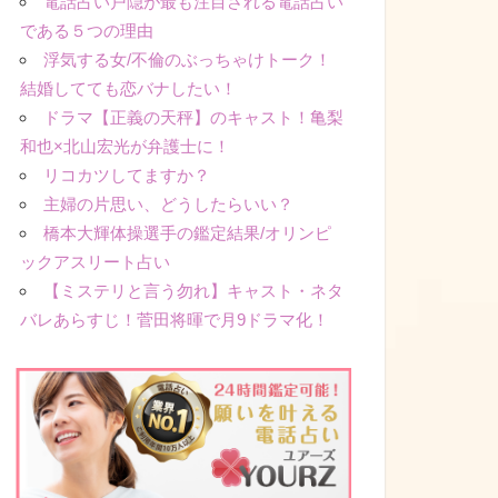
電話占い戸隠が最も注目される電話占い
である５つの理由
浮気する女/不倫のぶっちゃけトーク！
結婚してても恋バナしたい！
ドラマ【正義の天秤】のキャスト！亀梨
和也×北山宏光が弁護士に！
リコカツしてますか？
主婦の片思い、どうしたらいい？
橋本大輝体操選手の鑑定結果/オリンピ
ックアスリート占い
【ミステリと言う勿れ】キャスト・ネタ
バレあらすじ！菅田将暉で月9ドラマ化！