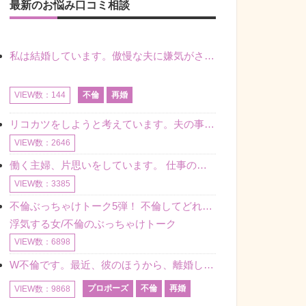
最新のお悩み口コミ相談
私は結婚しています。傲慢な夫に嫌気がさし離婚を考えていたときに、彼と出会いました。彼には恋人がいましたが、話をするうちに、夫とのことを相談するようにな
不倫
再婚
VIEW数：144
リコカツをしようと考えています。夫の事からの愛情を全く感じません。子供がいるので、子供が成長するまではと我慢しています。 まず、お金が必要だと考え、仕事の量も増やしました。ところが、夫は働かず、結局は
VIEW数：2646
働く主婦、片思いをしています。 仕事の相談をしていくうちに、彼のことを好きになりました。私には夫も子供もいます。不倫をしているわけでもなく、もちろん、この気持ちは誰にも話していません。 ラインをする関
VIEW数：3385
不倫ぶっちゃけトーク5弾！ 不倫してどれくらい？ 不倫のあれこれを、なんでもどうぞ♪♪
浮気する女/不倫のぶっちゃけトーク
VIEW数：6898
W不倫です。最近、彼のほうから、離婚して再婚しよう、と言ってきました。ハッキリいうと、そこまでは考えていませんでした。彼を好きな気持ちはあるし、彼なしの生活は考えられません。だけど、離婚して再婚すると
プロポーズ
不倫
再婚
VIEW数：9868