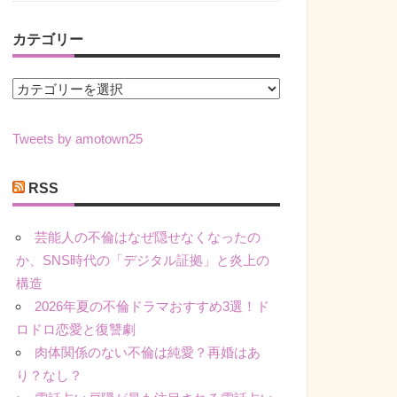
カテゴリー
カ
テ
ゴ
Tweets by amotown25
リ
ー
RSS
芸能人の不倫はなぜ隠せなくなったの
か、SNS時代の「デジタル証拠」と炎上の
構造
2026年夏の不倫ドラマおすすめ3選！ド
ロドロ恋愛と復讐劇
肉体関係のない不倫は純愛？再婚はあ
り？なし？