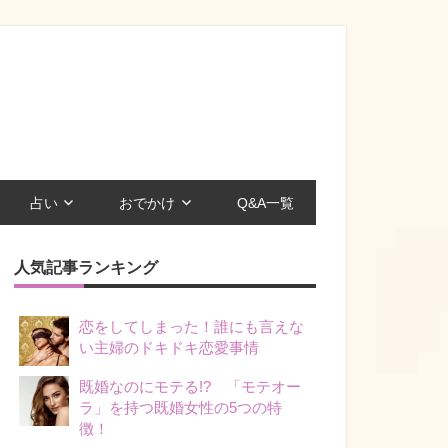
占い
おでかけ
Q&A一覧
人気記事ランキング
恋をしてしまった！誰にも言えな
い主婦のドキドキ恋愛事情
既婚なのにモテる!? 「モテオー
ラ」を持つ既婚女性の5つの特
徴！