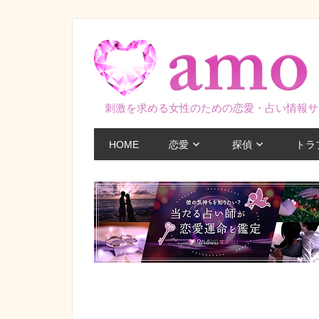
コ
ン
テ
ン
ツ
刺激を求める女性のための恋愛・占い情報サ
へ
ス
HOME
恋愛
探偵
トラ
キ
ッ
プ