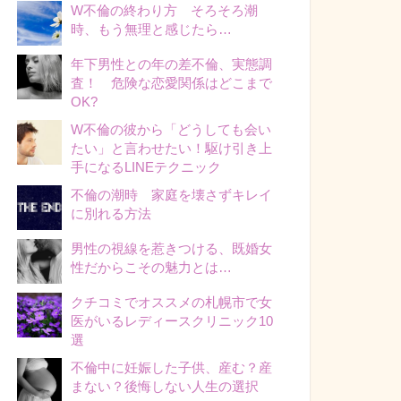
W不倫の終わり方 そろそろ潮
時、もう無理と感じたら…
年下男性との年の差不倫、実態調
査！ 危険な恋愛関係はどこまで
OK?
W不倫の彼から「どうしても会い
たい」と言わせたい！駆け引き上
手になるLINEテクニック
不倫の潮時 家庭を壊さずキレイ
に別れる方法
男性の視線を惹きつける、既婚女
性だからこその魅力とは…
クチコミでオススメの札幌市で女
医がいるレディースクリニック10
選
不倫中に妊娠した子供、産む？産
まない？後悔しない人生の選択