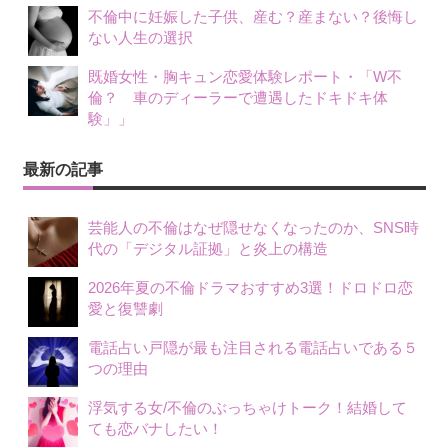
不倫中に妊娠した子供、産む？産まない？後悔し
ない人生の選択
既婚女性・胸キュン恋愛体験レポート・「W不
倫？ 車のディーラーで遭遇したドキドキ体
験」」
最新の記事
芸能人の不倫はなぜ隠せなくなったのか、SNS時
代の「デジタル証拠」と炎上の構造
2026年夏の不倫ドラマおすすめ3選！ドロドロ恋
愛と復讐劇
電話占い戸隠が最も注目される電話占いである５
つの理由
浮気する女/不倫のぶっちゃけトーク！結婚して
ても恋バナしたい！