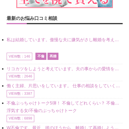
最新のお悩み口コミ相談
私は結婚しています。傲慢な夫に嫌気がさし離婚を考えていたときに、彼と出会いました。彼には恋人がいましたが、話をするうちに、夫とのことを相談するようにな
不倫
再婚
VIEW数：146
リコカツをしようと考えています。夫の事からの愛情を全く感じません。子供がいるので、子供が成長するまではと我慢しています。 まず、お金が必要だと考え、仕事の量も増やしました。ところが、夫は働かず、結局は
VIEW数：2646
働く主婦、片思いをしています。 仕事の相談をしていくうちに、彼のことを好きになりました。私には夫も子供もいます。不倫をしているわけでもなく、もちろん、この気持ちは誰にも話していません。 ラインをする関
VIEW数：3387
不倫ぶっちゃけトーク5弾！ 不倫してどれくらい？ 不倫のあれこれを、なんでもどうぞ♪♪
浮気する女/不倫のぶっちゃけトーク
VIEW数：6898
W不倫です。最近、彼のほうから、離婚して再婚しよう、と言ってきました。ハッキリいうと、そこまでは考えていませんでした。彼を好きな気持ちはあるし、彼なしの生活は考えられません。だけど、離婚して再婚すると