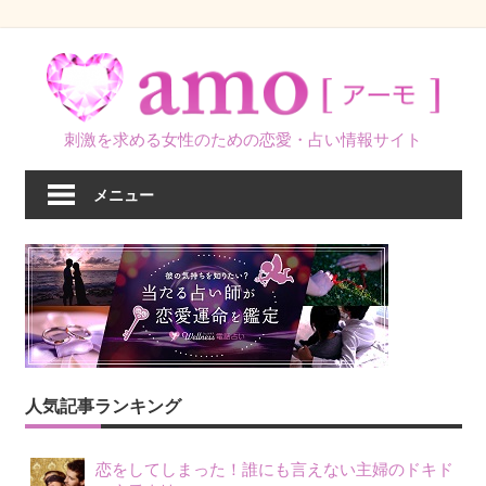
コ
ン
テ
ン
刺激を求める女性のための恋愛・占い情報サイト
ツ
へ
メニュー
ス
キ
ッ
プ
人気記事ランキング
恋をしてしまった！誰にも言えない主婦のドキド