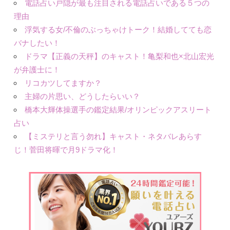
電話占い戸隠が最も注目される電話占いである５つの
理由
浮気する女/不倫のぶっちゃけトーク！結婚してても恋
バナしたい！
ドラマ【正義の天秤】のキャスト！亀梨和也×北山宏光
が弁護士に！
リコカツしてますか？
主婦の片思い、どうしたらいい？
橋本大輝体操選手の鑑定結果/オリンピックアスリート
占い
【ミステリと言う勿れ】キャスト・ネタバレあらす
じ！菅田将暉で月9ドラマ化！