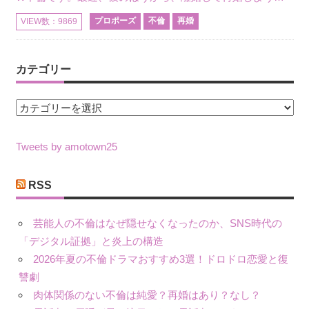
プロポーズ
不倫
再婚
VIEW数：9869
カテゴリー
カ
テ
ゴ
Tweets by amotown25
リ
ー
RSS
芸能人の不倫はなぜ隠せなくなったのか、SNS時代の
「デジタル証拠」と炎上の構造
2026年夏の不倫ドラマおすすめ3選！ドロドロ恋愛と復
讐劇
肉体関係のない不倫は純愛？再婚はあり？なし？