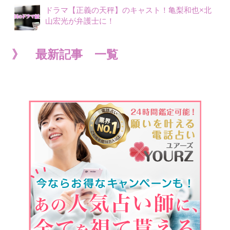
ドラマ【正義の天秤】のキャスト！亀梨和也×北
山宏光が弁護士に！
》 最新記事 一覧