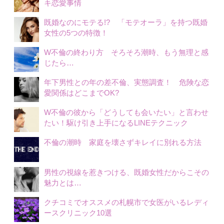
キ恋愛事情
既婚なのにモテる!? 「モテオーラ」を持つ既婚
女性の5つの特徴！
W不倫の終わり方 そろそろ潮時、もう無理と感
じたら…
年下男性との年の差不倫、実態調査！ 危険な恋
愛関係はどこまでOK?
W不倫の彼から「どうしても会いたい」と言わせ
たい！駆け引き上手になるLINEテクニック
不倫の潮時 家庭を壊さずキレイに別れる方法
男性の視線を惹きつける、既婚女性だからこその
魅力とは…
クチコミでオススメの札幌市で女医がいるレディ
ースクリニック10選