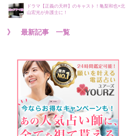
ドラマ【正義の天秤】のキャスト！亀梨和也×北
山宏光が弁護士に！
》 最新記事 一覧