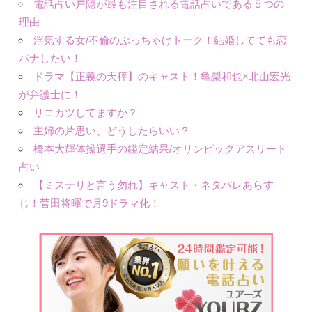
電話占い戸隠が最も注目される電話占いである５つの
理由
浮気する女/不倫のぶっちゃけトーク！結婚してても恋
バナしたい！
ドラマ【正義の天秤】のキャスト！亀梨和也×北山宏光
が弁護士に！
リコカツしてますか？
主婦の片思い、どうしたらいい？
橋本大輝体操選手の鑑定結果/オリンピックアスリート
占い
【ミステリと言う勿れ】キャスト・ネタバレあらす
じ！菅田将暉で月9ドラマ化！