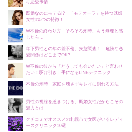
キ恋愛事情
既婚なのにモテる!? 「モテオーラ」を持つ既婚
女性の5つの特徴！
W不倫の終わり方 そろそろ潮時、もう無理と感
じたら…
年下男性との年の差不倫、実態調査！ 危険な恋
愛関係はどこまでOK?
W不倫の彼から「どうしても会いたい」と言わせ
たい！駆け引き上手になるLINEテクニック
不倫の潮時 家庭を壊さずキレイに別れる方法
男性の視線を惹きつける、既婚女性だからこその
魅力とは…
クチコミでオススメの札幌市で女医がいるレディ
ースクリニック10選