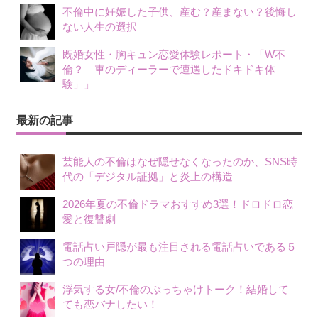
不倫中に妊娠した子供、産む？産まない？後悔し
ない人生の選択
既婚女性・胸キュン恋愛体験レポート・「W不
倫？ 車のディーラーで遭遇したドキドキ体
験」」
最新の記事
芸能人の不倫はなぜ隠せなくなったのか、SNS時
代の「デジタル証拠」と炎上の構造
2026年夏の不倫ドラマおすすめ3選！ドロドロ恋
愛と復讐劇
電話占い戸隠が最も注目される電話占いである５
つの理由
浮気する女/不倫のぶっちゃけトーク！結婚して
ても恋バナしたい！