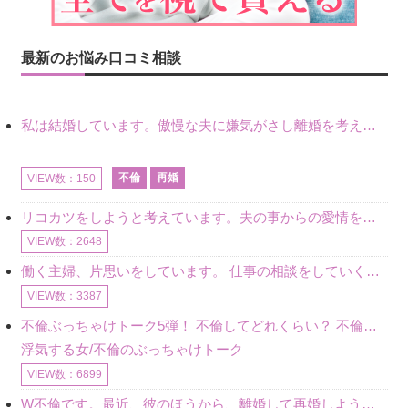
最新のお悩み口コミ相談
私は結婚しています。傲慢な夫に嫌気がさし離婚を考えていたときに、彼と出会いました。彼には恋人がいましたが、話をするうちに、夫とのことを相談するようにな
不倫
再婚
VIEW数：150
リコカツをしようと考えています。夫の事からの愛情を全く感じません。子供がいるので、子供が成長するまではと我慢しています。 まず、お金が必要だと考え、仕事の量も増やしました。ところが、夫は働かず、結局は
VIEW数：2648
働く主婦、片思いをしています。 仕事の相談をしていくうちに、彼のことを好きになりました。私には夫も子供もいます。不倫をしているわけでもなく、もちろん、この気持ちは誰にも話していません。 ラインをする関
VIEW数：3387
不倫ぶっちゃけトーク5弾！ 不倫してどれくらい？ 不倫のあれこれを、なんでもどうぞ♪♪
浮気する女/不倫のぶっちゃけトーク
VIEW数：6899
W不倫です。最近、彼のほうから、離婚して再婚しよう、と言ってきました。ハッキリいうと、そこまでは考えていませんでした。彼を好きな気持ちはあるし、彼なしの生活は考えられません。だけど、離婚して再婚すると