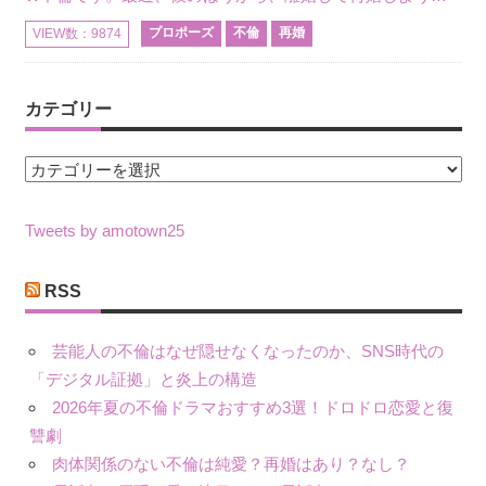
プロポーズ
不倫
再婚
VIEW数：9874
カテゴリー
カ
テ
ゴ
Tweets by amotown25
リ
ー
RSS
芸能人の不倫はなぜ隠せなくなったのか、SNS時代の
「デジタル証拠」と炎上の構造
2026年夏の不倫ドラマおすすめ3選！ドロドロ恋愛と復
讐劇
肉体関係のない不倫は純愛？再婚はあり？なし？