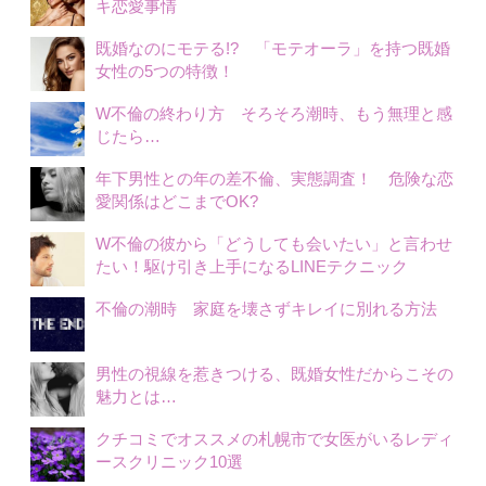
キ恋愛事情
既婚なのにモテる!? 「モテオーラ」を持つ既婚
女性の5つの特徴！
W不倫の終わり方 そろそろ潮時、もう無理と感
じたら…
年下男性との年の差不倫、実態調査！ 危険な恋
愛関係はどこまでOK?
W不倫の彼から「どうしても会いたい」と言わせ
たい！駆け引き上手になるLINEテクニック
不倫の潮時 家庭を壊さずキレイに別れる方法
男性の視線を惹きつける、既婚女性だからこその
魅力とは…
クチコミでオススメの札幌市で女医がいるレディ
ースクリニック10選