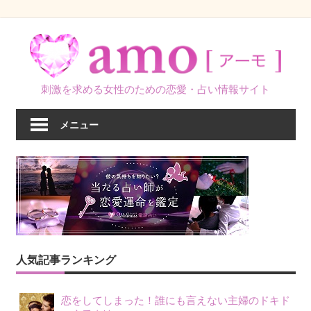
コ
ン
テ
ン
刺激を求める女性のための恋愛・占い情報サイト
ツ
へ
メニュー
ス
キ
ッ
プ
人気記事ランキング
恋をしてしまった！誰にも言えない主婦のドキド