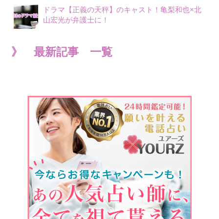
ドラマ【正義の天秤】のキャスト！亀梨和也×北
山宏光が弁護士に！
》 最新記事 一覧