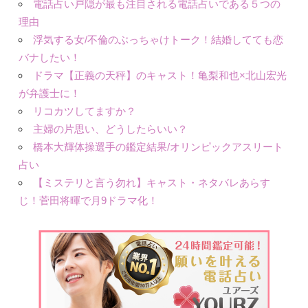
電話占い戸隠が最も注目される電話占いである５つの
理由
浮気する女/不倫のぶっちゃけトーク！結婚してても恋
バナしたい！
ドラマ【正義の天秤】のキャスト！亀梨和也×北山宏光
が弁護士に！
リコカツしてますか？
主婦の片思い、どうしたらいい？
橋本大輝体操選手の鑑定結果/オリンピックアスリート
占い
【ミステリと言う勿れ】キャスト・ネタバレあらす
じ！菅田将暉で月9ドラマ化！