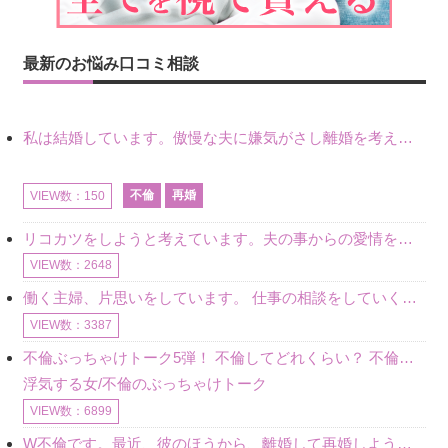
最新のお悩み口コミ相談
私は結婚しています。傲慢な夫に嫌気がさし離婚を考えていたときに、彼と出会いました。彼には恋人がいましたが、話をするうちに、夫とのことを相談するようにな
不倫
再婚
VIEW数：150
リコカツをしようと考えています。夫の事からの愛情を全く感じません。子供がいるので、子供が成長するまではと我慢しています。 まず、お金が必要だと考え、仕事の量も増やしました。ところが、夫は働かず、結局は
VIEW数：2648
働く主婦、片思いをしています。 仕事の相談をしていくうちに、彼のことを好きになりました。私には夫も子供もいます。不倫をしているわけでもなく、もちろん、この気持ちは誰にも話していません。 ラインをする関
VIEW数：3387
不倫ぶっちゃけトーク5弾！ 不倫してどれくらい？ 不倫のあれこれを、なんでもどうぞ♪♪
浮気する女/不倫のぶっちゃけトーク
VIEW数：6899
W不倫です。最近、彼のほうから、離婚して再婚しよう、と言ってきました。ハッキリいうと、そこまでは考えていませんでした。彼を好きな気持ちはあるし、彼なしの生活は考えられません。だけど、離婚して再婚すると