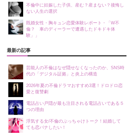
不倫中に妊娠した子供、産む？産まない？後悔し
ない人生の選択
既婚女性・胸キュン恋愛体験レポート・「W不
倫？ 車のディーラーで遭遇したドキドキ体
験」」
最新の記事
芸能人の不倫はなぜ隠せなくなったのか、SNS時
代の「デジタル証拠」と炎上の構造
2026年夏の不倫ドラマおすすめ3選！ドロドロ恋
愛と復讐劇
電話占い戸隠が最も注目される電話占いである５
つの理由
浮気する女/不倫のぶっちゃけトーク！結婚して
ても恋バナしたい！