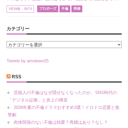
プロポーズ
不倫
再婚
VIEW数：9874
カテゴリー
カ
テ
ゴ
Tweets by amotown25
リ
ー
RSS
芸能人の不倫はなぜ隠せなくなったのか、SNS時代の
「デジタル証拠」と炎上の構造
2026年夏の不倫ドラマおすすめ3選！ドロドロ恋愛と復
讐劇
肉体関係のない不倫は純愛？再婚はあり？なし？