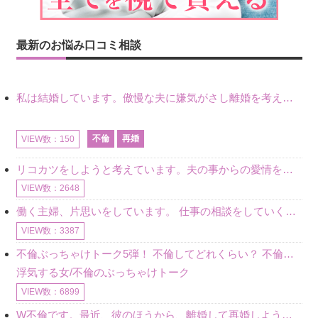
最新のお悩み口コミ相談
私は結婚しています。傲慢な夫に嫌気がさし離婚を考えていたときに、彼と出会いました。彼には恋人がいましたが、話をするうちに、夫とのことを相談するようにな
不倫
再婚
VIEW数：150
リコカツをしようと考えています。夫の事からの愛情を全く感じません。子供がいるので、子供が成長するまではと我慢しています。 まず、お金が必要だと考え、仕事の量も増やしました。ところが、夫は働かず、結局は
VIEW数：2648
働く主婦、片思いをしています。 仕事の相談をしていくうちに、彼のことを好きになりました。私には夫も子供もいます。不倫をしているわけでもなく、もちろん、この気持ちは誰にも話していません。 ラインをする関
VIEW数：3387
不倫ぶっちゃけトーク5弾！ 不倫してどれくらい？ 不倫のあれこれを、なんでもどうぞ♪♪
浮気する女/不倫のぶっちゃけトーク
VIEW数：6899
W不倫です。最近、彼のほうから、離婚して再婚しよう、と言ってきました。ハッキリいうと、そこまでは考えていませんでした。彼を好きな気持ちはあるし、彼なしの生活は考えられません。だけど、離婚して再婚すると