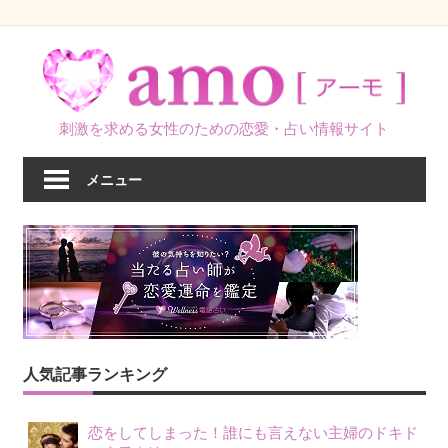
コ
ン
テ
ン
刺激を求める女性のための恋愛・占い情報サイト
ツ
へ
メニュー
ス
キ
ッ
プ
人気記事ランキング
恋をしてしまった！誰にも言えない主婦のドキド