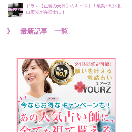
ドラマ【正義の天秤】のキャスト！亀梨和也×北
山宏光が弁護士に！
》 最新記事 一覧