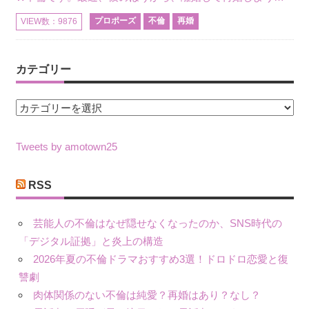
プロポーズ
不倫
再婚
VIEW数：9876
カテゴリー
カ
テ
ゴ
Tweets by amotown25
リ
ー
RSS
芸能人の不倫はなぜ隠せなくなったのか、SNS時代の
「デジタル証拠」と炎上の構造
2026年夏の不倫ドラマおすすめ3選！ドロドロ恋愛と復
讐劇
肉体関係のない不倫は純愛？再婚はあり？なし？