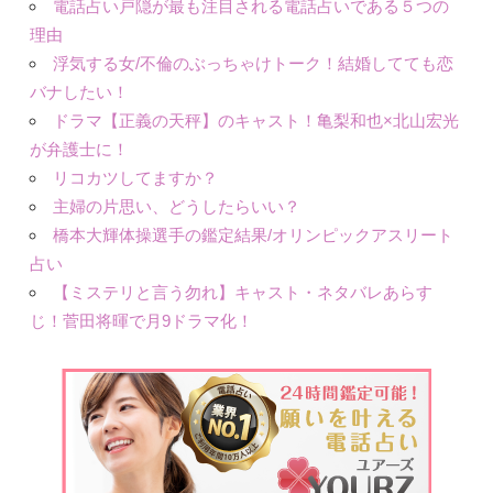
電話占い戸隠が最も注目される電話占いである５つの
理由
浮気する女/不倫のぶっちゃけトーク！結婚してても恋
バナしたい！
ドラマ【正義の天秤】のキャスト！亀梨和也×北山宏光
が弁護士に！
リコカツしてますか？
主婦の片思い、どうしたらいい？
橋本大輝体操選手の鑑定結果/オリンピックアスリート
占い
【ミステリと言う勿れ】キャスト・ネタバレあらす
じ！菅田将暉で月9ドラマ化！