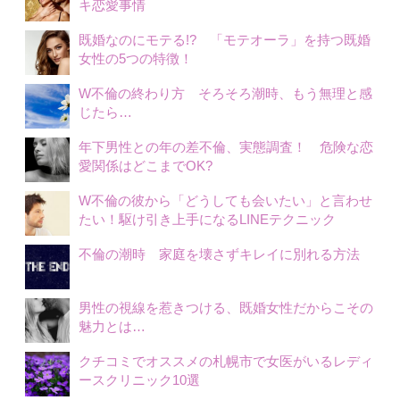
キ恋愛事情
既婚なのにモテる!? 「モテオーラ」を持つ既婚
女性の5つの特徴！
W不倫の終わり方 そろそろ潮時、もう無理と感
じたら…
年下男性との年の差不倫、実態調査！ 危険な恋
愛関係はどこまでOK?
W不倫の彼から「どうしても会いたい」と言わせ
たい！駆け引き上手になるLINEテクニック
不倫の潮時 家庭を壊さずキレイに別れる方法
男性の視線を惹きつける、既婚女性だからこその
魅力とは…
クチコミでオススメの札幌市で女医がいるレディ
ースクリニック10選