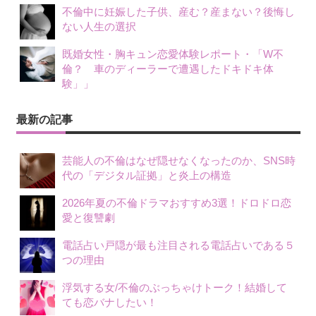
不倫中に妊娠した子供、産む？産まない？後悔し
ない人生の選択
既婚女性・胸キュン恋愛体験レポート・「W不
倫？ 車のディーラーで遭遇したドキドキ体
験」」
最新の記事
芸能人の不倫はなぜ隠せなくなったのか、SNS時
代の「デジタル証拠」と炎上の構造
2026年夏の不倫ドラマおすすめ3選！ドロドロ恋
愛と復讐劇
電話占い戸隠が最も注目される電話占いである５
つの理由
浮気する女/不倫のぶっちゃけトーク！結婚して
ても恋バナしたい！