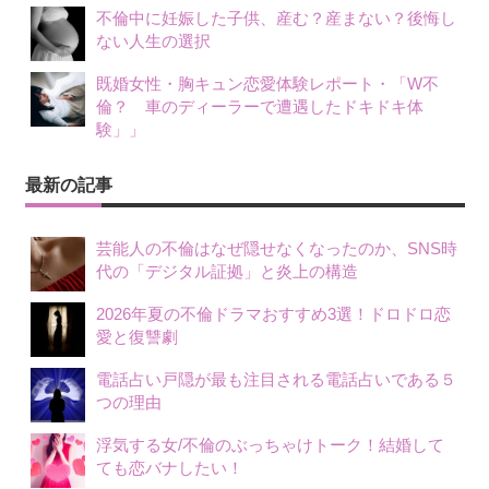
不倫中に妊娠した子供、産む？産まない？後悔し
ない人生の選択
既婚女性・胸キュン恋愛体験レポート・「W不
倫？ 車のディーラーで遭遇したドキドキ体
験」」
最新の記事
芸能人の不倫はなぜ隠せなくなったのか、SNS時
代の「デジタル証拠」と炎上の構造
2026年夏の不倫ドラマおすすめ3選！ドロドロ恋
愛と復讐劇
電話占い戸隠が最も注目される電話占いである５
つの理由
浮気する女/不倫のぶっちゃけトーク！結婚して
ても恋バナしたい！