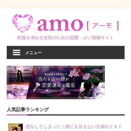
コ
ン
テ
ン
刺激を求める女性のための恋愛・占い情報サイト
ツ
へ
メニュー
ス
キ
ッ
プ
人気記事ランキング
恋をしてしまった！誰にも言えない主婦のドキド