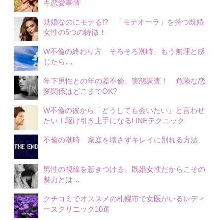
キ恋愛事情
既婚なのにモテる!? 「モテオーラ」を持つ既婚
女性の5つの特徴！
W不倫の終わり方 そろそろ潮時、もう無理と感
じたら…
年下男性との年の差不倫、実態調査！ 危険な恋
愛関係はどこまでOK?
W不倫の彼から「どうしても会いたい」と言わせ
たい！駆け引き上手になるLINEテクニック
不倫の潮時 家庭を壊さずキレイに別れる方法
男性の視線を惹きつける、既婚女性だからこその
魅力とは…
クチコミでオススメの札幌市で女医がいるレディ
ースクリニック10選