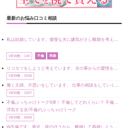
最新のお悩み口コミ相談
私は結婚しています。傲慢な夫に嫌気がさし離婚を考えていたときに、彼と出会いました。彼には恋人がいましたが、話をするうちに、夫とのことを相談するようにな
不倫
再婚
VIEW数：149
リコカツをしようと考えています。夫の事からの愛情を全く感じません。子供がいるので、子供が成長するまではと我慢しています。 まず、お金が必要だと考え、仕事の量も増やしました。ところが、夫は働かず、結局は
VIEW数：2646
働く主婦、片思いをしています。 仕事の相談をしていくうちに、彼のことを好きになりました。私には夫も子供もいます。不倫をしているわけでもなく、もちろん、この気持ちは誰にも話していません。 ラインをする関
VIEW数：3387
不倫ぶっちゃけトーク5弾！ 不倫してどれくらい？ 不倫のあれこれを、なんでもどうぞ♪♪
浮気する女/不倫のぶっちゃけトーク
VIEW数：6899
W不倫です。最近、彼のほうから、離婚して再婚しよう、と言ってきました。ハッキリいうと、そこまでは考えていませんでした。彼を好きな気持ちはあるし、彼なしの生活は考えられません。だけど、離婚して再婚すると