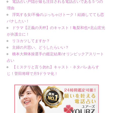
電話占い戸隠が最も注目される電話占いである５つの
理由
浮気する女/不倫のぶっちゃけトーク！結婚してても恋
バナしたい！
ドラマ【正義の天秤】のキャスト！亀梨和也×北山宏光
が弁護士に！
リコカツしてますか？
主婦の片思い、どうしたらいい？
橋本大輝体操選手の鑑定結果/オリンピックアスリート
占い
【ミステリと言う勿れ】キャスト・ネタバレあらす
じ！菅田将暉で月9ドラマ化！