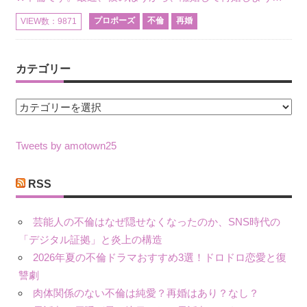
プロポーズ
不倫
再婚
VIEW数：9871
カテゴリー
カ
テ
ゴ
Tweets by amotown25
リ
ー
RSS
芸能人の不倫はなぜ隠せなくなったのか、SNS時代の
「デジタル証拠」と炎上の構造
2026年夏の不倫ドラマおすすめ3選！ドロドロ恋愛と復
讐劇
肉体関係のない不倫は純愛？再婚はあり？なし？