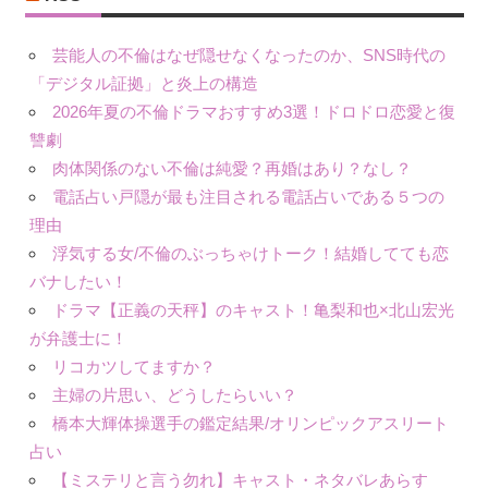
芸能人の不倫はなぜ隠せなくなったのか、SNS時代の
「デジタル証拠」と炎上の構造
2026年夏の不倫ドラマおすすめ3選！ドロドロ恋愛と復
讐劇
肉体関係のない不倫は純愛？再婚はあり？なし？
電話占い戸隠が最も注目される電話占いである５つの
理由
浮気する女/不倫のぶっちゃけトーク！結婚してても恋
バナしたい！
ドラマ【正義の天秤】のキャスト！亀梨和也×北山宏光
が弁護士に！
リコカツしてますか？
主婦の片思い、どうしたらいい？
橋本大輝体操選手の鑑定結果/オリンピックアスリート
占い
【ミステリと言う勿れ】キャスト・ネタバレあらす