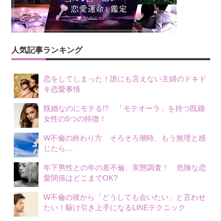
人気記事ランキング
恋をしてしまった！誰にも言えない主婦のドキド
キ恋愛事情
既婚なのにモテる!? 「モテオーラ」を持つ既婚
女性の5つの特徴！
W不倫の終わり方 そろそろ潮時、もう無理と感
じたら…
年下男性との年の差不倫、実態調査！ 危険な恋
愛関係はどこまでOK?
W不倫の彼から「どうしても会いたい」と言わせ
たい！駆け引き上手になるLINEテクニック