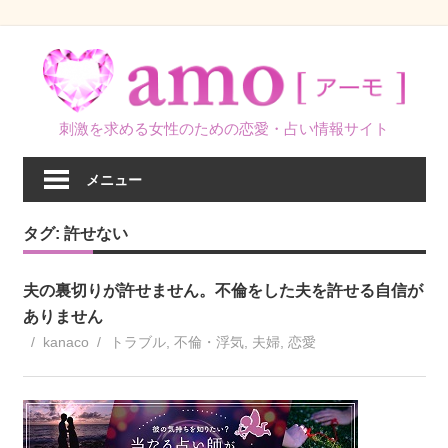
コ
ン
テ
ン
刺激を求める女性のための恋愛・占い情報サイト
ツ
へ
メニュー
ス
キ
タグ:
許せない
ッ
プ
夫の裏切りが許せません。不倫をした夫を許せる自信が
ありません
kanaco
トラブル
,
不倫・浮気
,
夫婦
,
恋愛