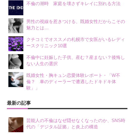
不倫の潮時 家庭を壊さずキレイに別れる方法
男性の視線を惹きつける、既婚女性だからこその
魅力とは…
クチコミでオススメの札幌市で女医がいるレディ
ースクリニック10選
不倫中に妊娠した子供、産む？産まない？後悔し
ない人生の選択
既婚女性・胸キュン恋愛体験レポート・「W不
倫？ 車のディーラーで遭遇したドキドキ体
験」」
最新の記事
芸能人の不倫はなぜ隠せなくなったのか、SNS時
代の「デジタル証拠」と炎上の構造