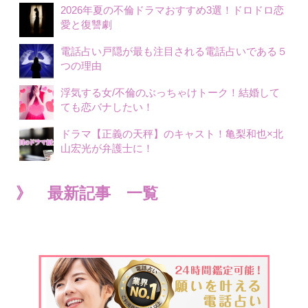
2026年夏の不倫ドラマおすすめ3選！ドロドロ恋
愛と復讐劇
電話占い戸隠が最も注目される電話占いである５
つの理由
浮気する女/不倫のぶっちゃけトーク！結婚して
ても恋バナしたい！
ドラマ【正義の天秤】のキャスト！亀梨和也×北
山宏光が弁護士に！
》 最新記事 一覧