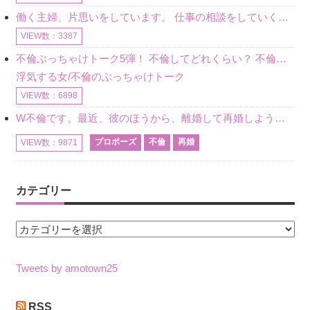
働く主婦、片思いをしています。 仕事の相談をしていくうちに、彼のことを好きになりました。私には夫も子供もいます。不倫をしているわけでもなく、もちろん、この気持ちは誰にも話していません。 ラインをする関
VIEW数：3387
不倫ぶっちゃけトーク5弾！ 不倫してどれくらい？ 不倫のあれこれを、なんでもどうぞ♪♪
浮気する女/不倫のぶっちゃけトーク
VIEW数：6898
W不倫です。最近、彼のほうから、離婚して再婚しよう、と言ってきました。ハッキリいうと、そこまでは考えていませんでした。彼を好きな気持ちはあるし、彼なしの生活は考えられません。だけど、離婚して再婚すると
プロポーズ
不倫
再婚
VIEW数：9871
カテゴリー
カ
テ
ゴ
Tweets by amotown25
リ
ー
RSS