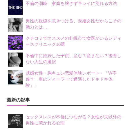
不倫の潮時 家庭を壊さずキレイに別れる方法
男性の視線を惹きつける、既婚女性だからこその
魅力とは…
クチコミでオススメの札幌市で女医がいるレディ
ースクリニック10選
不倫中に妊娠した子供、産む？産まない？後悔し
ない人生の選択
既婚女性・胸キュン恋愛体験レポート・「W不
倫？ 車のディーラーで遭遇したドキドキ体
験」」
最新の記事
セックスレスが不倫につながる？女性が夫以外の
男性に惹かれる心理