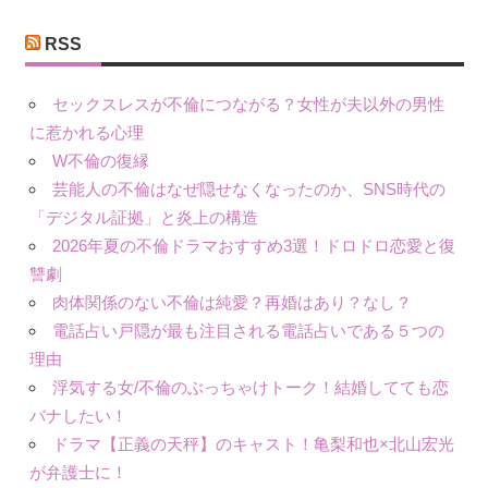
リ
ー
RSS
セックスレスが不倫につながる？女性が夫以外の男性
に惹かれる心理
W不倫の復縁
芸能人の不倫はなぜ隠せなくなったのか、SNS時代の
「デジタル証拠」と炎上の構造
2026年夏の不倫ドラマおすすめ3選！ドロドロ恋愛と復
讐劇
肉体関係のない不倫は純愛？再婚はあり？なし？
電話占い戸隠が最も注目される電話占いである５つの
理由
浮気する女/不倫のぶっちゃけトーク！結婚してても恋
バナしたい！
ドラマ【正義の天秤】のキャスト！亀梨和也×北山宏光
が弁護士に！