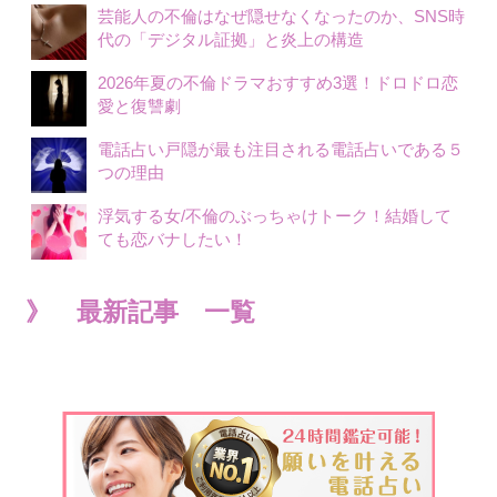
芸能人の不倫はなぜ隠せなくなったのか、SNS時
代の「デジタル証拠」と炎上の構造
2026年夏の不倫ドラマおすすめ3選！ドロドロ恋
愛と復讐劇
電話占い戸隠が最も注目される電話占いである５
つの理由
浮気する女/不倫のぶっちゃけトーク！結婚して
ても恋バナしたい！
》 最新記事 一覧