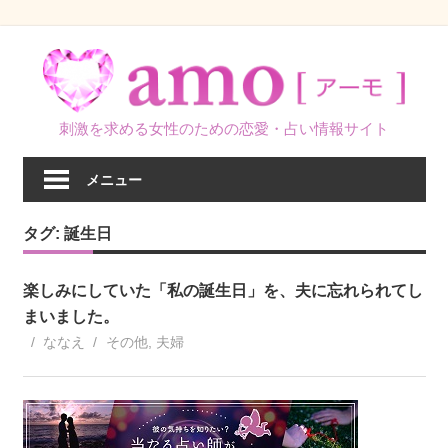
コ
ン
テ
ン
刺激を求める女性のための恋愛・占い情報サイト
ツ
へ
メニュー
ス
キ
タグ:
誕生日
ッ
プ
楽しみにしていた「私の誕生日」を、夫に忘れられてし
まいました。
ななえ
その他
,
夫婦