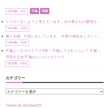
不倫
再婚
VIEW数：152
リコカツをしようと考えています。夫の事からの愛情を全く感じません。子供がいるので、子供が成長するまではと我慢しています。 まず、お金が必要だと考え、仕事の量も増やしました。ところが、夫は働かず、結局は
VIEW数：2652
働く主婦、片思いをしています。 仕事の相談をしていくうちに、彼のことを好きになりました。私には夫も子供もいます。不倫をしているわけでもなく、もちろん、この気持ちは誰にも話していません。 ラインをする関
VIEW数：3390
不倫ぶっちゃけトーク5弾！ 不倫してどれくらい？ 不倫のあれこれを、なんでもどうぞ♪♪
浮気する女/不倫のぶっちゃけトーク
VIEW数：6902
カテゴリー
カ
テ
ゴ
Tweets by amotown25