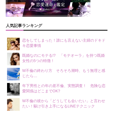
人気記事ランキング
恋をしてしまった！誰にも言えない主婦のドキド
キ恋愛事情
既婚なのにモテる!? 「モテオーラ」を持つ既婚
女性の5つの特徴！
W不倫の終わり方 そろそろ潮時、もう無理と感
じたら…
年下男性との年の差不倫、実態調査！ 危険な恋
愛関係はどこまでOK?
W不倫の彼から「どうしても会いたい」と言わせ
たい！駆け引き上手になるLINEテクニック