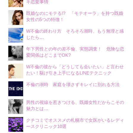
キ恋愛事情
既婚なのにモテる!? 「モテオーラ」を持つ既婚
女性の5つの特徴！
W不倫の終わり方 そろそろ潮時、もう無理と感
じたら…
年下男性との年の差不倫、実態調査！ 危険な恋
愛関係はどこまでOK?
W不倫の彼から「どうしても会いたい」と言わせ
たい！駆け引き上手になるLINEテクニック
不倫の潮時 家庭を壊さずキレイに別れる方法
男性の視線を惹きつける、既婚女性だからこその
魅力とは…
クチコミでオススメの札幌市で女医がいるレディ
ースクリニック10選