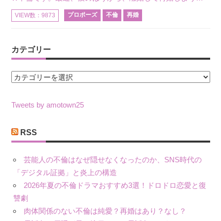
プロポーズ
不倫
再婚
VIEW数：9873
カテゴリー
カ
テ
ゴ
Tweets by amotown25
リ
ー
RSS
芸能人の不倫はなぜ隠せなくなったのか、SNS時代の
「デジタル証拠」と炎上の構造
2026年夏の不倫ドラマおすすめ3選！ドロドロ恋愛と復
讐劇
肉体関係のない不倫は純愛？再婚はあり？なし？