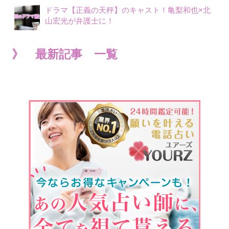
ドラマ【正義の天秤】のキャスト！亀梨和也×北
山宏光が弁護士に！
》 最新記事 一覧