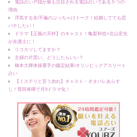
電話占い戸隠が最も注目される電話占いである５つの
理由
浮気する女/不倫のぶっちゃけトーク！結婚してても恋
バナしたい！
ドラマ【正義の天秤】のキャスト！亀梨和也×北山宏光
が弁護士に！
リコカツしてますか？
主婦の片思い、どうしたらいい？
橋本大輝体操選手の鑑定結果/オリンピックアスリート
占い
【ミステリと言う勿れ】キャスト・ネタバレあらす
じ！菅田将暉で月9ドラマ化！