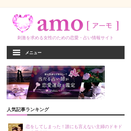
コ
ン
テ
ン
刺激を求める女性のための恋愛・占い情報サイト
ツ
へ
メニュー
ス
キ
ッ
プ
人気記事ランキング
恋をしてしまった！誰にも言えない主婦のドキド