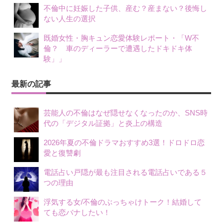
不倫中に妊娠した子供、産む？産まない？後悔し
ない人生の選択
既婚女性・胸キュン恋愛体験レポート・「W不
倫？ 車のディーラーで遭遇したドキドキ体
験」」
最新の記事
芸能人の不倫はなぜ隠せなくなったのか、SNS時
代の「デジタル証拠」と炎上の構造
2026年夏の不倫ドラマおすすめ3選！ドロドロ恋
愛と復讐劇
電話占い戸隠が最も注目される電話占いである５
つの理由
浮気する女/不倫のぶっちゃけトーク！結婚して
ても恋バナしたい！