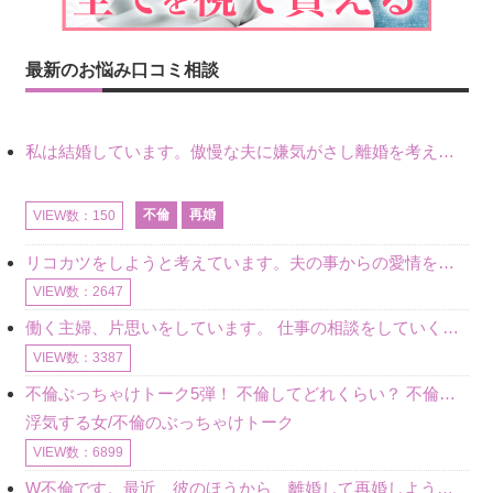
最新のお悩み口コミ相談
私は結婚しています。傲慢な夫に嫌気がさし離婚を考えていたときに、彼と出会いました。彼には恋人がいましたが、話をするうちに、夫とのことを相談するようにな
不倫
再婚
VIEW数：150
リコカツをしようと考えています。夫の事からの愛情を全く感じません。子供がいるので、子供が成長するまではと我慢しています。 まず、お金が必要だと考え、仕事の量も増やしました。ところが、夫は働かず、結局は
VIEW数：2647
働く主婦、片思いをしています。 仕事の相談をしていくうちに、彼のことを好きになりました。私には夫も子供もいます。不倫をしているわけでもなく、もちろん、この気持ちは誰にも話していません。 ラインをする関
VIEW数：3387
不倫ぶっちゃけトーク5弾！ 不倫してどれくらい？ 不倫のあれこれを、なんでもどうぞ♪♪
浮気する女/不倫のぶっちゃけトーク
VIEW数：6899
W不倫です。最近、彼のほうから、離婚して再婚しよう、と言ってきました。ハッキリいうと、そこまでは考えていませんでした。彼を好きな気持ちはあるし、彼なしの生活は考えられません。だけど、離婚して再婚すると