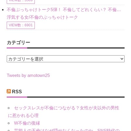
VIEW数：3389
不倫ぶっちゃけトーク5弾！ 不倫してどれくらい？ 不倫のあれこれを、なんでもどうぞ♪♪
浮気する女/不倫のぶっちゃけトーク
VIEW数：6901
カテゴリー
カ
テ
ゴ
Tweets by amotown25
リ
ー
RSS
セックスレスが不倫につながる？女性が夫以外の男性
に惹かれる心理
W不倫の復縁
芸能人の不倫はなぜ隠せなくなったのか、SNS時代の