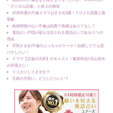
「デジタル証拠」と炎上の構造
2026年夏の不倫ドラマおすすめ3選！ドロドロ恋愛と復
讐劇
肉体関係のない不倫は純愛？再婚はあり？なし？
電話占い戸隠が最も注目される電話占いである５つの
理由
浮気する女/不倫のぶっちゃけトーク！結婚してても恋
バナしたい！
ドラマ【正義の天秤】のキャスト！亀梨和也×北山宏光
が弁護士に！
リコカツしてますか？
主婦の片思い、どうしたらいい？