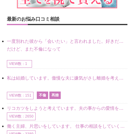
最新のお悩み口コミ相談
一度別れた彼から「会いたい」と言われました。好きだけど不倫だから別れたので、私もまだ好きだし会いたい気持ちはあります。
だけど、また不倫になって
VIEW数：1
私は結婚しています。傲慢な夫に嫌気がさし離婚を考えていたときに、彼と出会いました。彼には恋人がいましたが、話をするうちに、夫とのことを相談するようにな
不倫
再婚
VIEW数：151
リコカツをしようと考えています。夫の事からの愛情を全く感じません。子供がいるので、子供が成長するまではと我慢しています。 まず、お金が必要だと考え、仕事の量も増やしました。ところが、夫は働かず、結局は
VIEW数：2650
働く主婦、片思いをしています。 仕事の相談をしていくうちに、彼のことを好きになりました。私には夫も子供もいます。不倫をしているわけでもなく、もちろん、この気持ちは誰にも話していません。 ラインをする関