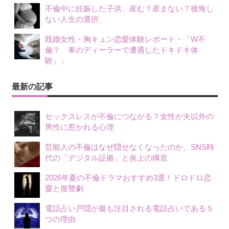
不倫中に妊娠した子供、産む？産まない？後悔し
ない人生の選択
既婚女性・胸キュン恋愛体験レポート・「W不
倫？ 車のディーラーで遭遇したドキドキ体
験」」
最新の記事
セックスレスが不倫につながる？女性が夫以外の
男性に惹かれる心理
芸能人の不倫はなぜ隠せなくなったのか、SNS時
代の「デジタル証拠」と炎上の構造
2026年夏の不倫ドラマおすすめ3選！ドロドロ恋
愛と復讐劇
電話占い戸隠が最も注目される電話占いである５
つの理由