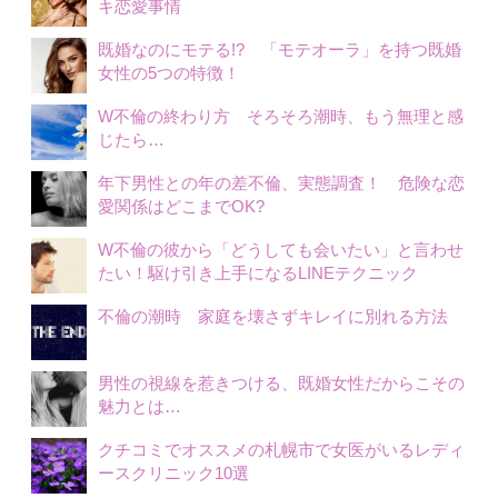
キ恋愛事情
既婚なのにモテる!? 「モテオーラ」を持つ既婚
女性の5つの特徴！
W不倫の終わり方 そろそろ潮時、もう無理と感
じたら…
年下男性との年の差不倫、実態調査！ 危険な恋
愛関係はどこまでOK?
W不倫の彼から「どうしても会いたい」と言わせ
たい！駆け引き上手になるLINEテクニック
不倫の潮時 家庭を壊さずキレイに別れる方法
男性の視線を惹きつける、既婚女性だからこその
魅力とは…
クチコミでオススメの札幌市で女医がいるレディ
ースクリニック10選