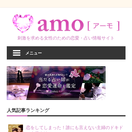
コ
ン
テ
ン
刺激を求める女性のための恋愛・占い情報サイト
ツ
へ
メニュー
ス
キ
ッ
プ
人気記事ランキング
恋をしてしまった！誰にも言えない主婦のドキド