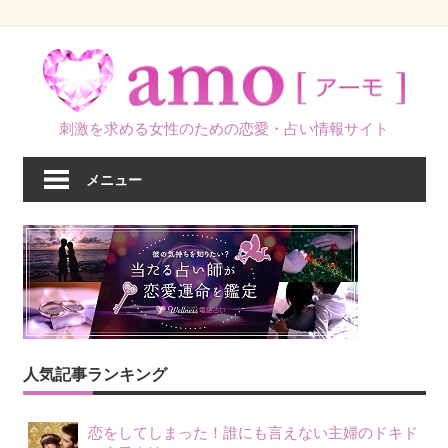
コ
ン
テ
ン
刺激を求める女性のための恋愛・占い情報サイト
ツ
へ
メニュー
ス
キ
ッ
プ
人気記事ランキング
恋をしてしまった！誰にも言えない主婦のドキド