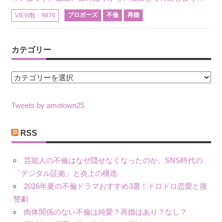
プロポーズ
不倫
再婚
VIEW数：9876
カテゴリー
カ
テ
ゴ
Tweets by amotown25
リ
ー
RSS
芸能人の不倫はなぜ隠せなくなったのか、SNS時代の
「デジタル証拠」と炎上の構造
2026年夏の不倫ドラマおすすめ3選！ドロドロ恋愛と復
讐劇
肉体関係のない不倫は純愛？再婚はあり？なし？