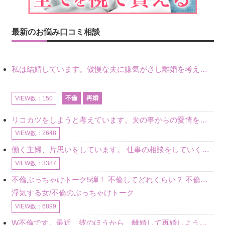
最新のお悩み口コミ相談
私は結婚しています。傲慢な夫に嫌気がさし離婚を考えていたときに、彼と出会いました。彼には恋人がいましたが、話をするうちに、夫とのことを相談するようにな
不倫
再婚
VIEW数：150
リコカツをしようと考えています。夫の事からの愛情を全く感じません。子供がいるので、子供が成長するまではと我慢しています。 まず、お金が必要だと考え、仕事の量も増やしました。ところが、夫は働かず、結局は
VIEW数：2648
働く主婦、片思いをしています。 仕事の相談をしていくうちに、彼のことを好きになりました。私には夫も子供もいます。不倫をしているわけでもなく、もちろん、この気持ちは誰にも話していません。 ラインをする関
VIEW数：3387
不倫ぶっちゃけトーク5弾！ 不倫してどれくらい？ 不倫のあれこれを、なんでもどうぞ♪♪
浮気する女/不倫のぶっちゃけトーク
VIEW数：6899
W不倫です。最近、彼のほうから、離婚して再婚しよう、と言ってきました。ハッキリいうと、そこまでは考えていませんでした。彼を好きな気持ちはあるし、彼なしの生活は考えられません。だけど、離婚して再婚すると