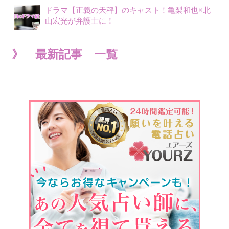
ドラマ【正義の天秤】のキャスト！亀梨和也×北
山宏光が弁護士に！
》 最新記事 一覧