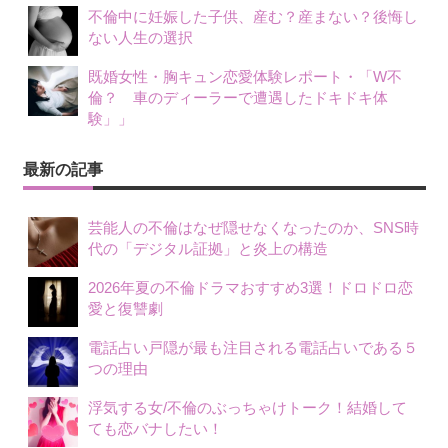
不倫中に妊娠した子供、産む？産まない？後悔し
ない人生の選択
既婚女性・胸キュン恋愛体験レポート・「W不
倫？ 車のディーラーで遭遇したドキドキ体
験」」
最新の記事
芸能人の不倫はなぜ隠せなくなったのか、SNS時
代の「デジタル証拠」と炎上の構造
2026年夏の不倫ドラマおすすめ3選！ドロドロ恋
愛と復讐劇
電話占い戸隠が最も注目される電話占いである５
つの理由
浮気する女/不倫のぶっちゃけトーク！結婚して
ても恋バナしたい！