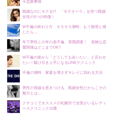
キ恋愛事情
既婚なのにモテる!? 「モテオーラ」を持つ既婚
女性の5つの特徴！
W不倫の終わり方 そろそろ潮時、もう無理と感
じたら…
年下男性との年の差不倫、実態調査！ 危険な恋
愛関係はどこまでOK?
W不倫の彼から「どうしても会いたい」と言わせ
たい！駆け引き上手になるLINEテクニック
不倫の潮時 家庭を壊さずキレイに別れる方法
男性の視線を惹きつける、既婚女性だからこその
魅力とは…
クチコミでオススメの札幌市で女医がいるレディ
ースクリニック10選