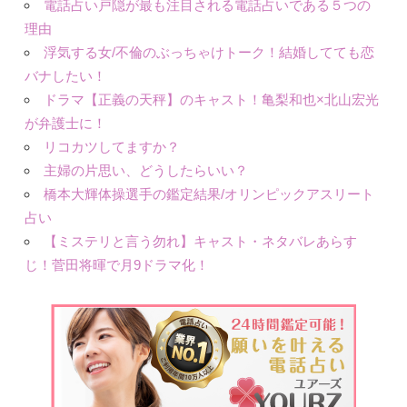
電話占い戸隠が最も注目される電話占いである５つの
理由
浮気する女/不倫のぶっちゃけトーク！結婚してても恋
バナしたい！
ドラマ【正義の天秤】のキャスト！亀梨和也×北山宏光
が弁護士に！
リコカツしてますか？
主婦の片思い、どうしたらいい？
橋本大輝体操選手の鑑定結果/オリンピックアスリート
占い
【ミステリと言う勿れ】キャスト・ネタバレあらす
じ！菅田将暉で月9ドラマ化！