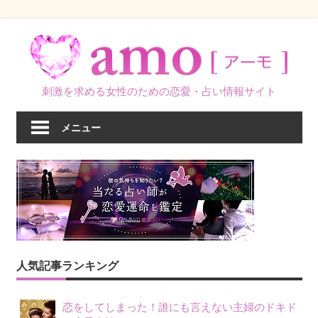
コ
ン
テ
ン
刺激を求める女性のための恋愛・占い情報サイト
ツ
へ
メニュー
ス
キ
ッ
プ
人気記事ランキング
恋をしてしまった！誰にも言えない主婦のドキド