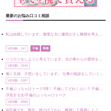
最新のお悩み口コミ相談
私は結婚しています。傲慢な夫に嫌気がさし離婚を考えていたときに、彼と出会いました。彼には恋人がいましたが、話をするうちに、夫とのことを相談するようにな
不倫
再婚
VIEW数：147
リコカツをしようと考えています。夫の事からの愛情を全く感じません。子供がいるので、子供が成長するまではと我慢しています。 まず、お金が必要だと考え、仕事の量も増やしました。ところが、夫は働かず、結局は
VIEW数：2646
働く主婦、片思いをしています。 仕事の相談をしていくうちに、彼のことを好きになりました。私には夫も子供もいます。不倫をしているわけでもなく、もちろん、この気持ちは誰にも話していません。 ラインをする関
VIEW数：3387
不倫ぶっちゃけトーク5弾！ 不倫してどれくらい？ 不倫のあれこれを、なんでもどうぞ♪♪
浮気する女/不倫のぶっちゃけトーク
VIEW数：6898
W不倫です。最近、彼のほうから、離婚して再婚しよう、と言ってきました。ハッキリいうと、そこまでは考えていませんでした。彼を好きな気持ちはあるし、彼なしの生活は考えられません。だけど、離婚して再婚すると