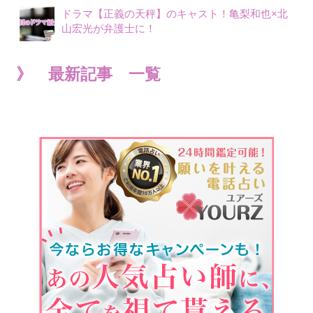
ドラマ【正義の天秤】のキャスト！亀梨和也×北
山宏光が弁護士に！
》 最新記事 一覧