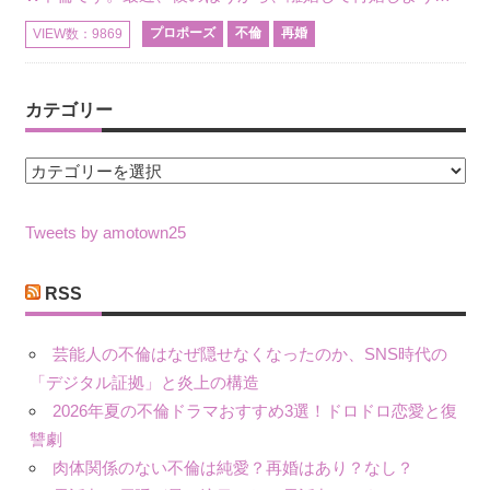
プロポーズ
不倫
再婚
VIEW数：9869
カテゴリー
カ
テ
ゴ
Tweets by amotown25
リ
ー
RSS
芸能人の不倫はなぜ隠せなくなったのか、SNS時代の
「デジタル証拠」と炎上の構造
2026年夏の不倫ドラマおすすめ3選！ドロドロ恋愛と復
讐劇
肉体関係のない不倫は純愛？再婚はあり？なし？