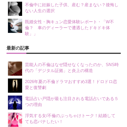
不倫中に妊娠した子供、産む？産まない？後悔し
ない人生の選択
既婚女性・胸キュン恋愛体験レポート・「W不
倫？ 車のディーラーで遭遇したドキドキ体
験」」
最新の記事
芸能人の不倫はなぜ隠せなくなったのか、SNS時
代の「デジタル証拠」と炎上の構造
2026年夏の不倫ドラマおすすめ3選！ドロドロ恋
愛と復讐劇
電話占い戸隠が最も注目される電話占いである５
つの理由
浮気する女/不倫のぶっちゃけトーク！結婚して
ても恋バナしたい！