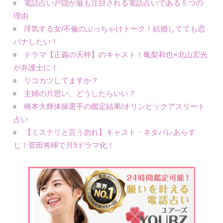
電話占い戸隠が最も注目される電話占いである５つの
理由
浮気する女/不倫のぶっちゃけトーク！結婚してても恋
バナしたい！
ドラマ【正義の天秤】のキャスト！亀梨和也×北山宏光
が弁護士に！
リコカツしてますか？
主婦の片思い、どうしたらいい？
橋本大輝体操選手の鑑定結果/オリンピックアスリート
占い
【ミステリと言う勿れ】キャスト・ネタバレあらす
じ！菅田将暉で月9ドラマ化！