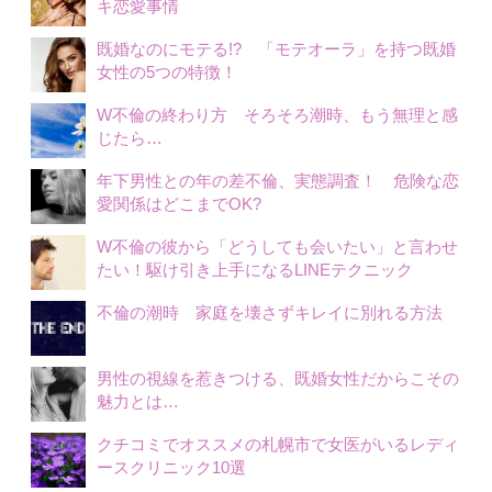
キ恋愛事情
既婚なのにモテる!? 「モテオーラ」を持つ既婚
女性の5つの特徴！
W不倫の終わり方 そろそろ潮時、もう無理と感
じたら…
年下男性との年の差不倫、実態調査！ 危険な恋
愛関係はどこまでOK?
W不倫の彼から「どうしても会いたい」と言わせ
たい！駆け引き上手になるLINEテクニック
不倫の潮時 家庭を壊さずキレイに別れる方法
男性の視線を惹きつける、既婚女性だからこその
魅力とは…
クチコミでオススメの札幌市で女医がいるレディ
ースクリニック10選