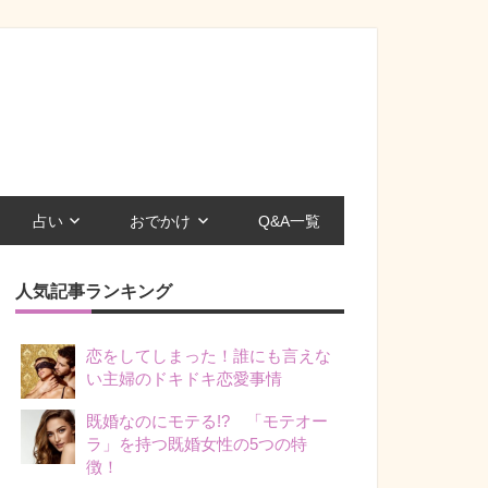
占い
おでかけ
Q&A一覧
人気記事ランキング
恋をしてしまった！誰にも言えな
い主婦のドキドキ恋愛事情
既婚なのにモテる!? 「モテオー
ラ」を持つ既婚女性の5つの特
徴！