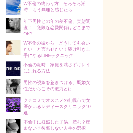
W不倫の終わり方 そろそろ潮
時、もう無理と感じたら…
年下男性との年の差不倫、実態調
査！ 危険な恋愛関係はどこまで
OK?
W不倫の彼から「どうしても会い
たい」と言わせたい！駆け引き上
手になるLINEテクニック
不倫の潮時 家庭を壊さずキレイ
に別れる方法
男性の視線を惹きつける、既婚女
性だからこその魅力とは…
クチコミでオススメの札幌市で女
医がいるレディースクリニック10
選
不倫中に妊娠した子供、産む？産
まない？後悔しない人生の選択