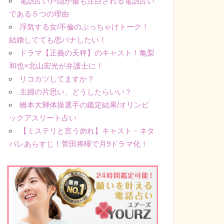
電話占い戸隠が最も注目される電話占い
である５つの理由
浮気する女/不倫のぶっちゃけトーク！
結婚してても恋バナしたい！
ドラマ【正義の天秤】のキャスト！亀梨
和也×北山宏光が弁護士に！
リコカツしてますか？
主婦の片思い、どうしたらいい？
橋本大輝体操選手の鑑定結果/オリンピ
ックアスリート占い
【ミステリと言う勿れ】キャスト・ネタ
バレあらすじ！菅田将暉で月9ドラマ化！