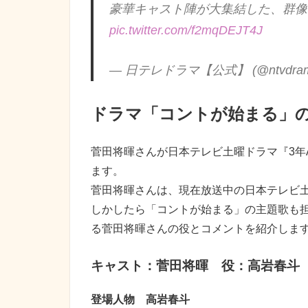
豪華キャスト陣が大集結した、群像
pic.twitter.com/f2mqDEJT4J
— 日テレドラマ【公式】 (@ntvdra
ドラマ「コントが始まる」
菅田将暉さんが日本テレビ土曜ドラマ『3年
ます。
菅田将暉さんは、現在放送中の日本テレビ
しかしたら「コントが始まる」の主題歌も
る菅田将暉さんの役とコメントを紹介しま
キャスト：菅田将暉 役：高岩春斗
登場人物 高岩春斗