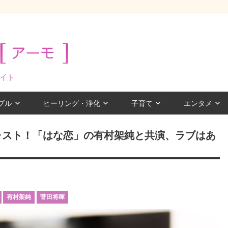
イト
ブル
ヒーリング・浄化
子育て
エンタメ
ャスト！「はな恋」の有村架純と共演、ラブはあ
有村架純
菅田将暉