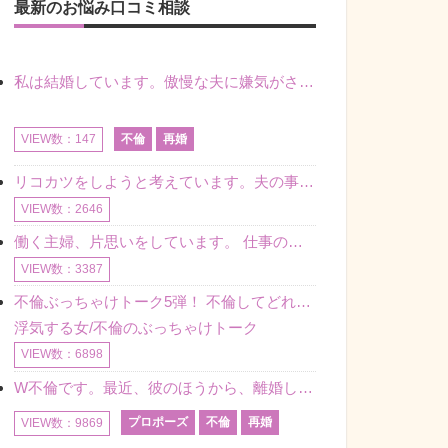
最新のお悩み口コミ相談
私は結婚しています。傲慢な夫に嫌気がさし離婚を考えていたときに、彼と出会いました。彼には恋人がいましたが、話をするうちに、夫とのことを相談するようにな
不倫
再婚
VIEW数：147
リコカツをしようと考えています。夫の事からの愛情を全く感じません。子供がいるので、子供が成長するまではと我慢しています。 まず、お金が必要だと考え、仕事の量も増やしました。ところが、夫は働かず、結局は
VIEW数：2646
働く主婦、片思いをしています。 仕事の相談をしていくうちに、彼のことを好きになりました。私には夫も子供もいます。不倫をしているわけでもなく、もちろん、この気持ちは誰にも話していません。 ラインをする関
VIEW数：3387
不倫ぶっちゃけトーク5弾！ 不倫してどれくらい？ 不倫のあれこれを、なんでもどうぞ♪♪
浮気する女/不倫のぶっちゃけトーク
VIEW数：6898
W不倫です。最近、彼のほうから、離婚して再婚しよう、と言ってきました。ハッキリいうと、そこまでは考えていませんでした。彼を好きな気持ちはあるし、彼なしの生活は考えられません。だけど、離婚して再婚すると
プロポーズ
不倫
再婚
VIEW数：9869