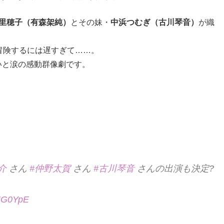
里穂子（有森架純）
とその妹・
中浜つむぎ（古川琴音）
が織
冒険するには遅すぎて……。
いと涙の感動群像劇です。
介
さん
#仲野太賀
さん
#古川琴音
さんの出演も決定?
rcIG0YpE