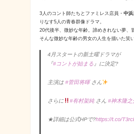
3人のコント師たちとファミレス店員・
中浜
りなす5人の青春群像ドラマ。
20代後半、微妙な年齢。諦めきれない夢、
そんな微妙な年齢の男女の人生を描いた笑
4月スタートの新土曜ドラマが
『
#コントが始まる
』に決定?
主演は
#菅田将暉
さん
さらに
#有村架純
さん
#神木隆之
★詳細は公式HPで?
https://t.co/T3