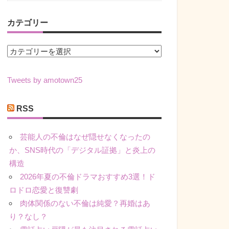
カテゴリー
カ
テ
ゴ
Tweets by amotown25
リ
ー
RSS
芸能人の不倫はなぜ隠せなくなったの
か、SNS時代の「デジタル証拠」と炎上の
構造
2026年夏の不倫ドラマおすすめ3選！ド
ロドロ恋愛と復讐劇
肉体関係のない不倫は純愛？再婚はあ
り？なし？