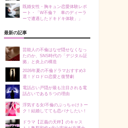
既婚女性・胸キュン恋愛体験レポ
ート・「W不倫？ 車のディーラ
ーで遭遇したドキドキ体験」」
最新の記事
芸能人の不倫はなぜ隠せなくなっ
たのか、SNS時代の「デジタル証
拠」と炎上の構造
2026年夏の不倫ドラマおすすめ3
選！ドロドロ恋愛と復讐劇
電話占い戸隠が最も注目される電
話占いである５つの理由
浮気する女/不倫のぶっちゃけトー
ク！結婚してても恋バナしたい！
ドラマ【正義の天秤】のキャス
ト！亀梨和也×北山宏光が弁護士