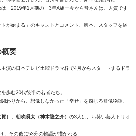
、2019年1月期の「3年A組ー今から皆さんは、人質です
ントが始まる」のキャストとコメント、脚本、スタッフを紹
の概要
ん主演の日本テレビ土曜ドラマ枠で4月からスタートするドラ
を歩む20代後半の若者たち。
の関わりから、想像しなかった「幸せ」を感じる群像物語。
太賀）、朝吹瞬太（神木隆之介）
の3人は、お笑い芸人トリオ
け、その後に53分の物語が描かれる。