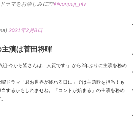
ドラマをお楽しみに??
@conpaji_ntv
ma)
2021年2月8日
の主演は菅田将暉
A組-今から皆さんは、人質です-』から2年ぶりに主演を務め
土曜ドラマ「君お世界が終わる日に」では主題歌を担当！も
担当するかもしれませね。「コントが始まる」の主演を務め
す。