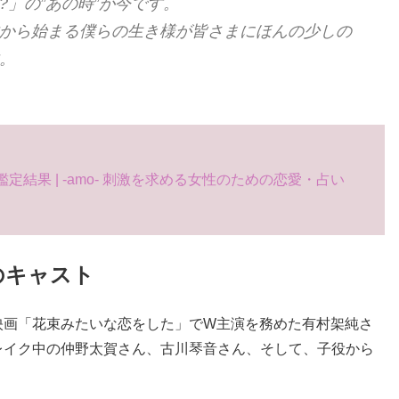
」の”あの時”が今です。
から始まる僕らの生き様が皆さまにほんの少しの
。
結果 | -amo- 刺激を求める女性のための恋愛・占い
のキャスト
映画「花束みたいな恋をした」でW主演を務めた有村架純さ
レイク中の仲野太賀さん、古川琴音さん、そして、子役から