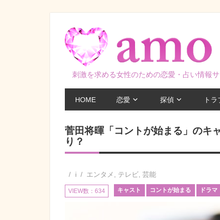
コ
ン
テ
ン
ツ
刺激を求める女性のための恋愛・占い情報サ
へ
ス
HOME
恋愛
探偵
トラ
キ
ッ
菅田将暉「コントが始まる」のキ
プ
り？
i
エンタメ
,
テレビ
,
芸能
キャスト
コントが始まる
ドラマ
VIEW数：634