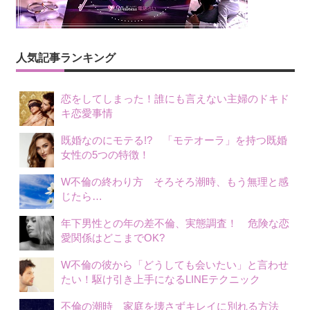
ゲ
ー
シ
人気記事ランキング
ョ
恋をしてしまった！誰にも言えない主婦のドキド
ン
キ恋愛事情
既婚なのにモテる!? 「モテオーラ」を持つ既婚
女性の5つの特徴！
W不倫の終わり方 そろそろ潮時、もう無理と感
じたら…
年下男性との年の差不倫、実態調査！ 危険な恋
愛関係はどこまでOK?
W不倫の彼から「どうしても会いたい」と言わせ
たい！駆け引き上手になるLINEテクニック
不倫の潮時 家庭を壊さずキレイに別れる方法