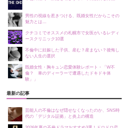
男性の視線を惹きつける、既婚女性だからこその
魅力とは…
クチコミでオススメの札幌市で女医がいるレディ
ースクリニック10選
不倫中に妊娠した子供、産む？産まない？後悔し
ない人生の選択
既婚女性・胸キュン恋愛体験レポート・「W不
倫？ 車のディーラーで遭遇したドキドキ体
験」」
最新の記事
芸能人の不倫はなぜ隠せなくなったのか、SNS時
代の「デジタル証拠」と炎上の構造
2026年夏の不倫ドラマおすすめ3選！ドロドロ恋