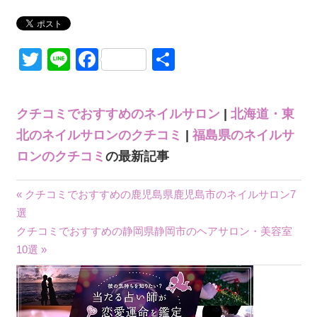
Twitter
Line
Facebook
共
有
クチコミでおすすめのネイルサロン
|
北海道・東
北のネイルサロンのクチコミ
|
福島県のネイルサ
ロンのクチコミ
の最新記事
« クチコミでおすすめの鹿児島県鹿児島市のネイルサロン7
投
選
クチコミでおすすめの静岡県静岡市のヘアサロン・美容室
稿
10選 »
ナ
ビ