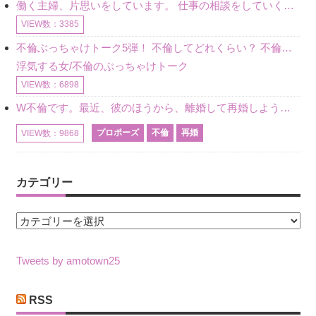
働く主婦、片思いをしています。 仕事の相談をしていくうちに、彼のことを好きになりました。私には夫も子供もいます。不倫をしているわけでもなく、もちろん、この気持ちは誰にも話していません。 ラインをする関
VIEW数：3385
不倫ぶっちゃけトーク5弾！ 不倫してどれくらい？ 不倫のあれこれを、なんでもどうぞ♪♪
浮気する女/不倫のぶっちゃけトーク
VIEW数：6898
W不倫です。最近、彼のほうから、離婚して再婚しよう、と言ってきました。ハッキリいうと、そこまでは考えていませんでした。彼を好きな気持ちはあるし、彼なしの生活は考えられません。だけど、離婚して再婚すると
プロポーズ
不倫
再婚
VIEW数：9868
カテゴリー
カ
テ
ゴ
Tweets by amotown25
リ
ー
RSS