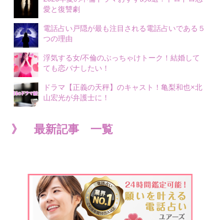
愛と復讐劇
電話占い戸隠が最も注目される電話占いである５
つの理由
浮気する女/不倫のぶっちゃけトーク！結婚して
ても恋バナしたい！
ドラマ【正義の天秤】のキャスト！亀梨和也×北
山宏光が弁護士に！
》 最新記事 一覧