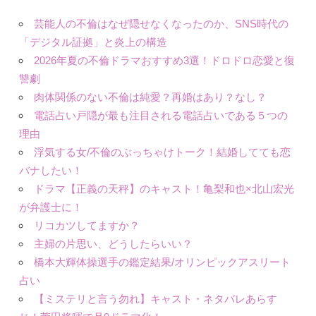
芸能人の不倫はなぜ隠せなくなったのか、SNS時代の
「デジタル証拠」と炎上の構造
2026年夏の不倫ドラマおすすめ3選！ドロドロ恋愛と復
讐劇
肉体関係のない不倫は純愛？再婚はあり？なし？
電話占い戸隠が最も注目される電話占いである５つの
理由
浮気する女/不倫のぶっちゃけトーク！結婚してても恋
バナしたい！
ドラマ【正義の天秤】のキャスト！亀梨和也×北山宏光
が弁護士に！
リコカツしてますか？
主婦の片思い、どうしたらいい？
橋本大輝体操選手の鑑定結果/オリンピックアスリート
占い
【ミステリと言う勿れ】キャスト・ネタバレあらす