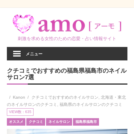
コ
ン
テ
ン
刺激を求める女性のための恋愛・占い情報サイト
ツ
へ
メニュー
ス
キ
クチコミでおすすめの福島県福島市のネイル
ッ
サロン7選
プ
Kanon
クチコミでおすすめのネイルサロン
,
北海道・東北
のネイルサロンのクチコミ
,
福島県のネイルサロンのクチコミ
VIEW数：635
オススメ
クチコミ
ネイルサロン
福島県福島市