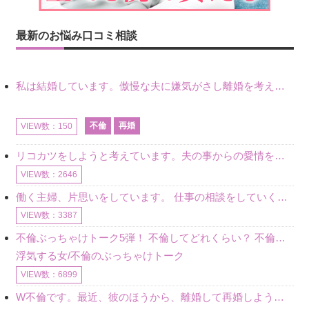
最新のお悩み口コミ相談
私は結婚しています。傲慢な夫に嫌気がさし離婚を考えていたときに、彼と出会いました。彼には恋人がいましたが、話をするうちに、夫とのことを相談するようにな
不倫
再婚
VIEW数：150
リコカツをしようと考えています。夫の事からの愛情を全く感じません。子供がいるので、子供が成長するまではと我慢しています。 まず、お金が必要だと考え、仕事の量も増やしました。ところが、夫は働かず、結局は
VIEW数：2646
働く主婦、片思いをしています。 仕事の相談をしていくうちに、彼のことを好きになりました。私には夫も子供もいます。不倫をしているわけでもなく、もちろん、この気持ちは誰にも話していません。 ラインをする関
VIEW数：3387
不倫ぶっちゃけトーク5弾！ 不倫してどれくらい？ 不倫のあれこれを、なんでもどうぞ♪♪
浮気する女/不倫のぶっちゃけトーク
VIEW数：6899
W不倫です。最近、彼のほうから、離婚して再婚しよう、と言ってきました。ハッキリいうと、そこまでは考えていませんでした。彼を好きな気持ちはあるし、彼なしの生活は考えられません。だけど、離婚して再婚すると