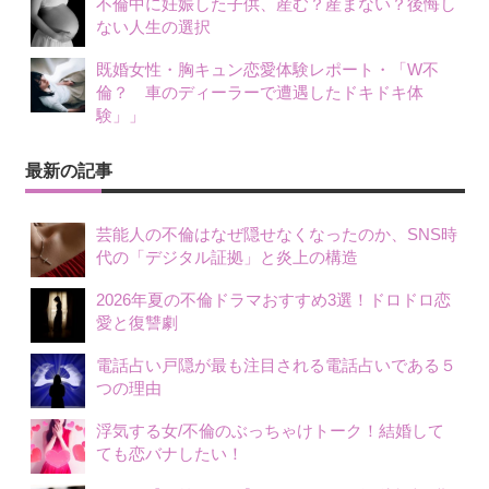
不倫中に妊娠した子供、産む？産まない？後悔し
ない人生の選択
既婚女性・胸キュン恋愛体験レポート・「W不
倫？ 車のディーラーで遭遇したドキドキ体
験」」
最新の記事
芸能人の不倫はなぜ隠せなくなったのか、SNS時
代の「デジタル証拠」と炎上の構造
2026年夏の不倫ドラマおすすめ3選！ドロドロ恋
愛と復讐劇
電話占い戸隠が最も注目される電話占いである５
つの理由
浮気する女/不倫のぶっちゃけトーク！結婚して
ても恋バナしたい！