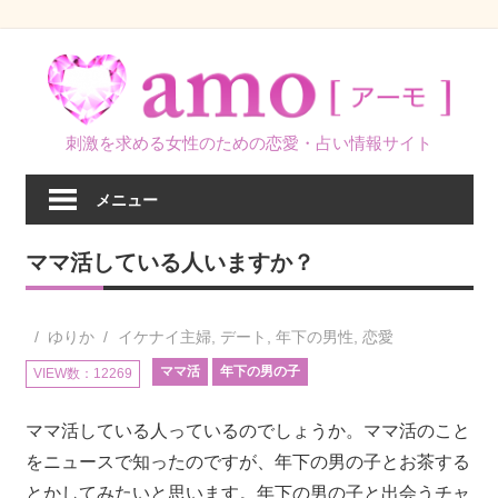
コ
ン
テ
ン
刺激を求める女性のための恋愛・占い情報サイト
ツ
へ
メニュー
ス
キ
ママ活している人いますか？
ッ
プ
ゆりか
イケナイ主婦
,
デート
,
年下の男性
,
恋愛
ママ活
年下の男の子
VIEW数：12269
ママ活している人っているのでしょうか。ママ活のこと
をニュースで知ったのですが、年下の男の子とお茶する
とかしてみたいと思います。年下の男の子と出会うチャ