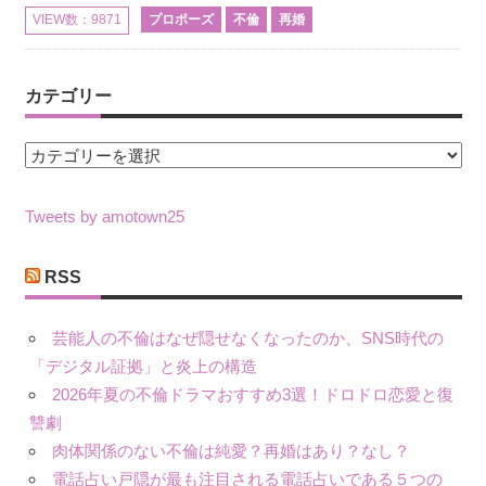
プロポーズ
不倫
再婚
VIEW数：9871
カテゴリー
カ
テ
ゴ
Tweets by amotown25
リ
ー
RSS
芸能人の不倫はなぜ隠せなくなったのか、SNS時代の
「デジタル証拠」と炎上の構造
2026年夏の不倫ドラマおすすめ3選！ドロドロ恋愛と復
讐劇
肉体関係のない不倫は純愛？再婚はあり？なし？
電話占い戸隠が最も注目される電話占いである５つの