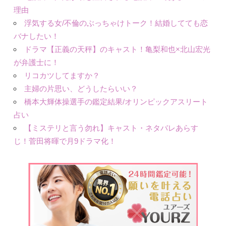
理由
浮気する女/不倫のぶっちゃけトーク！結婚してても恋
バナしたい！
ドラマ【正義の天秤】のキャスト！亀梨和也×北山宏光
が弁護士に！
リコカツしてますか？
主婦の片思い、どうしたらいい？
橋本大輝体操選手の鑑定結果/オリンピックアスリート
占い
【ミステリと言う勿れ】キャスト・ネタバレあらす
じ！菅田将暉で月9ドラマ化！