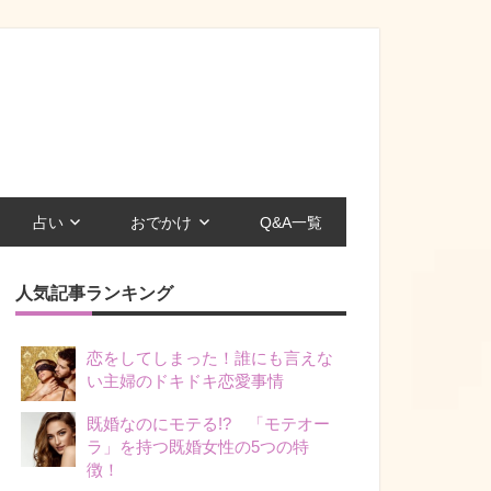
占い
おでかけ
Q&A一覧
人気記事ランキング
恋をしてしまった！誰にも言えな
い主婦のドキドキ恋愛事情
既婚なのにモテる!? 「モテオー
ラ」を持つ既婚女性の5つの特
徴！