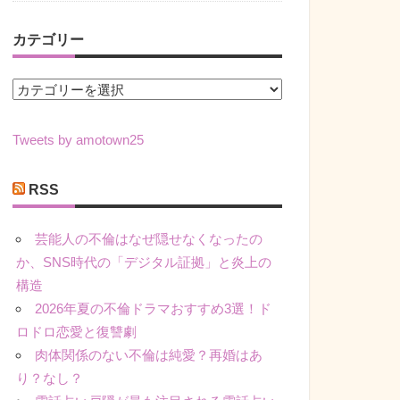
カテゴリー
カ
テ
ゴ
Tweets by amotown25
リ
ー
RSS
芸能人の不倫はなぜ隠せなくなったの
か、SNS時代の「デジタル証拠」と炎上の
構造
2026年夏の不倫ドラマおすすめ3選！ド
ロドロ恋愛と復讐劇
肉体関係のない不倫は純愛？再婚はあ
り？なし？