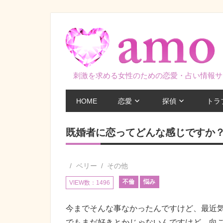
コ
ン
テ
ン
ツ
刺激を求める女性のための恋愛・占い情報サ
へ
ス
HOME
恋愛
探偵
トラ
キ
ッ
既婚者に恋ってどんな感じですか
プ
ベリー
その他
不倫
悩み
VIEW数：1496
今までそんな事なかったんですけど、最近
でもまだ好きとかじゃないんですけど…向