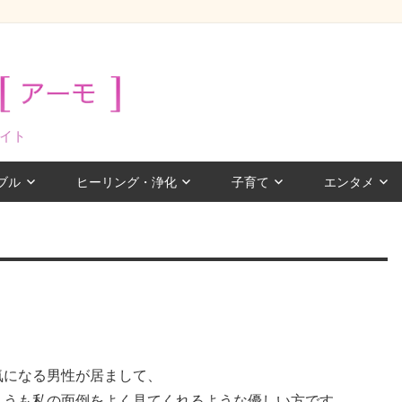
イト
ブル
ヒーリング・浄化
子育て
エンタメ
？
気になる男性が居まして、
こうも私の面倒をよく見てくれるような優しい方です。