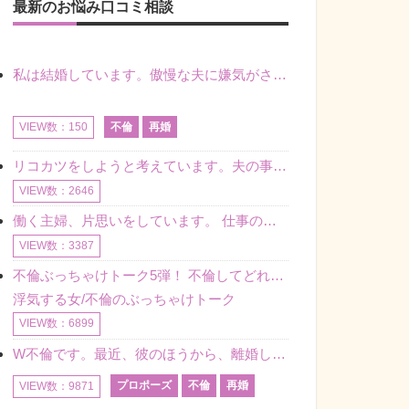
最新のお悩み口コミ相談
私は結婚しています。傲慢な夫に嫌気がさし離婚を考えていたときに、彼と出会いました。彼には恋人がいましたが、話をするうちに、夫とのことを相談するようにな
不倫
再婚
VIEW数：150
リコカツをしようと考えています。夫の事からの愛情を全く感じません。子供がいるので、子供が成長するまではと我慢しています。 まず、お金が必要だと考え、仕事の量も増やしました。ところが、夫は働かず、結局は
VIEW数：2646
働く主婦、片思いをしています。 仕事の相談をしていくうちに、彼のことを好きになりました。私には夫も子供もいます。不倫をしているわけでもなく、もちろん、この気持ちは誰にも話していません。 ラインをする関
VIEW数：3387
不倫ぶっちゃけトーク5弾！ 不倫してどれくらい？ 不倫のあれこれを、なんでもどうぞ♪♪
浮気する女/不倫のぶっちゃけトーク
VIEW数：6899
W不倫です。最近、彼のほうから、離婚して再婚しよう、と言ってきました。ハッキリいうと、そこまでは考えていませんでした。彼を好きな気持ちはあるし、彼なしの生活は考えられません。だけど、離婚して再婚すると
プロポーズ
不倫
再婚
VIEW数：9871