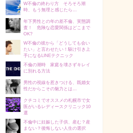
W不倫の終わり方 そろそろ潮
時、もう無理と感じたら…
年下男性との年の差不倫、実態調
査！ 危険な恋愛関係はどこまで
OK?
W不倫の彼から「どうしても会い
たい」と言わせたい！駆け引き上
手になるLINEテクニック
不倫の潮時 家庭を壊さずキレイ
に別れる方法
男性の視線を惹きつける、既婚女
性だからこその魅力とは…
クチコミでオススメの札幌市で女
医がいるレディースクリニック10
選
不倫中に妊娠した子供、産む？産
まない？後悔しない人生の選択