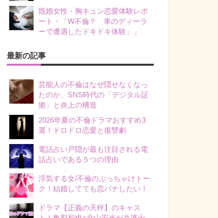
既婚女性・胸キュン恋愛体験レポ
ート・「W不倫？ 車のディーラ
ーで遭遇したドキドキ体験」」
最新の記事
芸能人の不倫はなぜ隠せなくなっ
たのか、SNS時代の「デジタル証
拠」と炎上の構造
2026年夏の不倫ドラマおすすめ3
選！ドロドロ恋愛と復讐劇
電話占い戸隠が最も注目される電
話占いである５つの理由
浮気する女/不倫のぶっちゃけトー
ク！結婚してても恋バナしたい！
ドラマ【正義の天秤】のキャス
ト！亀梨和也×北山宏光が弁護士