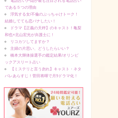
電話占い戸隠が最も注目される電話占い
である５つの理由
浮気する女/不倫のぶっちゃけトーク！
結婚してても恋バナしたい！
ドラマ【正義の天秤】のキャスト！亀梨
和也×北山宏光が弁護士に！
リコカツしてますか？
主婦の片思い、どうしたらいい？
橋本大輝体操選手の鑑定結果/オリンピ
ックアスリート占い
【ミステリと言う勿れ】キャスト・ネタ
バレあらすじ！菅田将暉で月9ドラマ化！