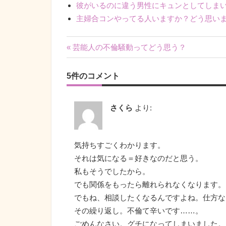
彼がいるのに違う男性にキュンとしてしま
主婦合コンやってる人いますか？どう思い
« 芸能人の不倫騒動ってどう思う？
投
5件のコメント
稿
ナ
さくら
より:
ビ
ゲ
気持ちすごくわかります。
ー
それは気になる＝好きなのだと思う。
私もそうでしたから。
シ
でも関係をもったら離れられなくなります。
ョ
でもね、相談したくなるんですよね。仕方な
その繰り返し。不倫て辛いです……。
ン
ごめんなさい。グチになってしまいました。