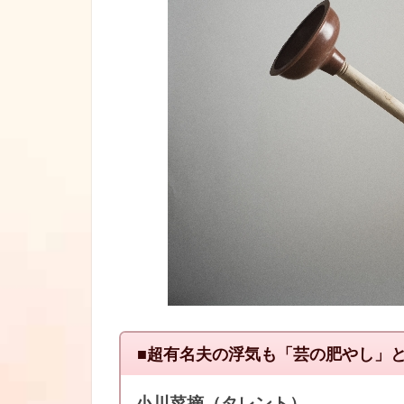
■超有名夫の浮気も「芸の肥やし」
小川菜摘（タレント）