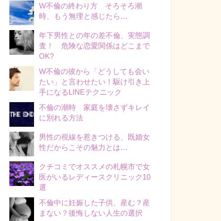
W不倫の終わり方 そろそろ潮
時、もう無理と感じたら…
年下男性との年の差不倫、実態調
査！ 危険な恋愛関係はどこまで
OK?
W不倫の彼から「どうしても会い
たい」と言わせたい！駆け引き上
手になるLINEテクニック
不倫の潮時 家庭を壊さずキレイ
に別れる方法
男性の視線を惹きつける、既婚女
性だからこその魅力とは…
クチコミでオススメの札幌市で女
医がいるレディースクリニック10
選
不倫中に妊娠した子供、産む？産
まない？後悔しない人生の選択