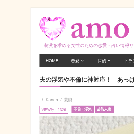
コ
ン
テ
ン
ツ
刺激を求める女性のための恋愛・占い情報サ
へ
ス
HOME
恋愛
探偵
トラ
キ
ッ
夫の浮気や不倫に神対応！ あっぱ
プ
Kanon
芸能
不倫・浮気
芸能人妻
VIEW数：1326