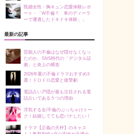
既婚女性・胸キュン恋愛体験レポ
ート・「W不倫？ 車のディーラ
ーで遭遇したドキドキ体験」」
最新の記事
芸能人の不倫はなぜ隠せなくなっ
たのか、SNS時代の「デジタル証
拠」と炎上の構造
2026年夏の不倫ドラマおすすめ3
選！ドロドロ恋愛と復讐劇
電話占い戸隠が最も注目される電
話占いである５つの理由
浮気する女/不倫のぶっちゃけトー
ク！結婚してても恋バナしたい！
ドラマ【正義の天秤】のキャス
ト！亀梨和也×北山宏光が弁護士