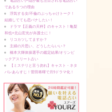
電話占い戸隠が最も注目される電話占い
である５つの理由
浮気する女/不倫のぶっちゃけトーク！
結婚してても恋バナしたい！
ドラマ【正義の天秤】のキャスト！亀梨
和也×北山宏光が弁護士に！
リコカツしてますか？
主婦の片思い、どうしたらいい？
橋本大輝体操選手の鑑定結果/オリンピ
ックアスリート占い
【ミステリと言う勿れ】キャスト・ネタ
バレあらすじ！菅田将暉で月9ドラマ化！