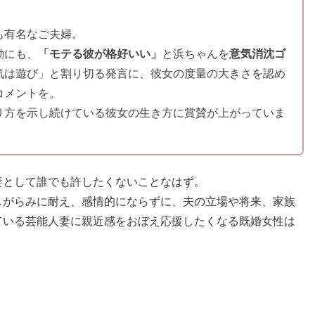
も有名なご夫婦。
動にも、
「モテる彼が格好いい」
と浜ちゃんを
意気消沈ゴ
気は遊び」と割り切る発言に、彼女の度量の大きさを認め
コメントを。
り方を示し続けている彼女の生き方に賞賛が上がっていま
妻として誰でも許したくないことなはず。
しがらみに耐え、感情的にならずに、夫の立場や将来、家族
ている芸能人妻に親近感をおぼえ応援したくなる既婚女性は