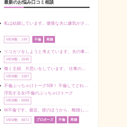
最新のお悩み口コミ相談
私は結婚しています。傲慢な夫に嫌気がさし離婚を考えていたときに、彼と出会いました。彼には恋人がいましたが、話をするうちに、夫とのことを相談するようにな
不倫
再婚
VIEW数：149
リコカツをしようと考えています。夫の事からの愛情を全く感じません。子供がいるので、子供が成長するまではと我慢しています。 まず、お金が必要だと考え、仕事の量も増やしました。ところが、夫は働かず、結局は
VIEW数：2646
働く主婦、片思いをしています。 仕事の相談をしていくうちに、彼のことを好きになりました。私には夫も子供もいます。不倫をしているわけでもなく、もちろん、この気持ちは誰にも話していません。 ラインをする関
VIEW数：3387
不倫ぶっちゃけトーク5弾！ 不倫してどれくらい？ 不倫のあれこれを、なんでもどうぞ♪♪
浮気する女/不倫のぶっちゃけトーク
VIEW数：6899
W不倫です。最近、彼のほうから、離婚して再婚しよう、と言ってきました。ハッキリいうと、そこまでは考えていませんでした。彼を好きな気持ちはあるし、彼なしの生活は考えられません。だけど、離婚して再婚すると
プロポーズ
不倫
再婚
VIEW数：9871