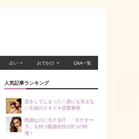
占い
おでかけ
Q&A一覧
人気記事ランキング
恋をしてしまった！誰にも言えな
い主婦のドキドキ恋愛事情
既婚なのにモテる!? 「モテオー
ラ」を持つ既婚女性の5つの特
徴！