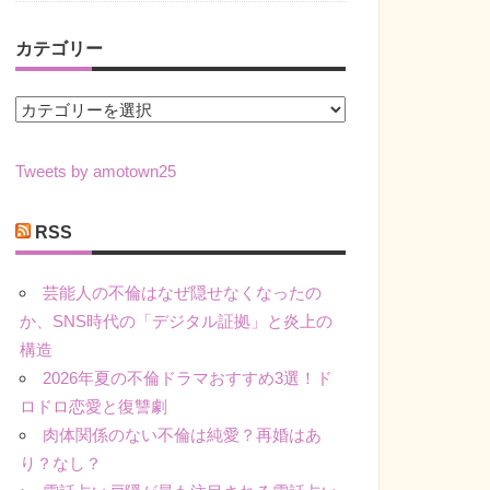
カテゴリー
カ
テ
ゴ
Tweets by amotown25
リ
ー
RSS
芸能人の不倫はなぜ隠せなくなったの
か、SNS時代の「デジタル証拠」と炎上の
構造
2026年夏の不倫ドラマおすすめ3選！ド
ロドロ恋愛と復讐劇
肉体関係のない不倫は純愛？再婚はあ
り？なし？