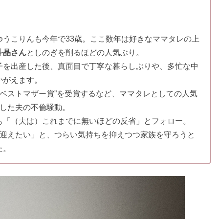
ゆうこりんも今年で33歳。ここ数年は好きなママタレの上
斗晶さん
としのぎを削るほどの人気ぶり。
子を出産した後、真面目で丁寧な暮らしぶりや、多忙な中
かがえます。
4年ベストマザー賞”を受賞するなど、ママタレとしての人気
覚した夫の不倫騒動。
も「（夫は）これまでに無いほどの反省」とフォロー。
で迎えたい」と、つらい気持ちを抑えつつ家族を守ろうと
た。