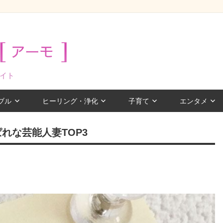
イト
ブル
ヒーリング・浄化
子育て
エンタメ
れな芸能人妻TOP3