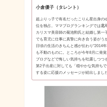
小倉優子（タレント）
超ぶりっ子で有名だったこりん星出身の
位を独占。ママブログランキングでは
北
カリスマ美容師の菊池勲氏と結婚し第一
でも育児に仕事に真摯に向き合う姿がう
日頃の生活のきちんと感が伝わり“201
も不動のものに。ところが今年8月に発
ブログなどで悔しい気持ちを吐露しつつ
第2子出産に対しても「穏やかな気持ち
する姿に応援のメッセージが続出しまし