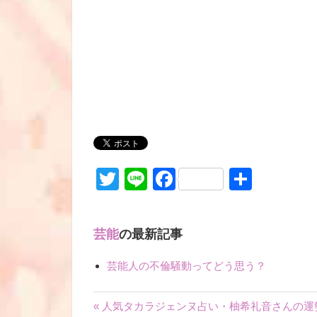
Twitter
Line
Facebook
共
有
芸能
の最新記事
芸能人の不倫騒動ってどう思う？
« 人気タカラジェンヌ占い・柚希礼音さんの運