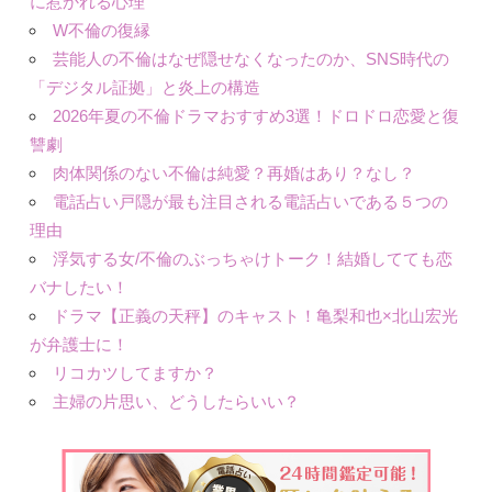
に惹かれる心理
W不倫の復縁
芸能人の不倫はなぜ隠せなくなったのか、SNS時代の
「デジタル証拠」と炎上の構造
2026年夏の不倫ドラマおすすめ3選！ドロドロ恋愛と復
讐劇
肉体関係のない不倫は純愛？再婚はあり？なし？
電話占い戸隠が最も注目される電話占いである５つの
理由
浮気する女/不倫のぶっちゃけトーク！結婚してても恋
バナしたい！
ドラマ【正義の天秤】のキャスト！亀梨和也×北山宏光
が弁護士に！
リコカツしてますか？
主婦の片思い、どうしたらいい？