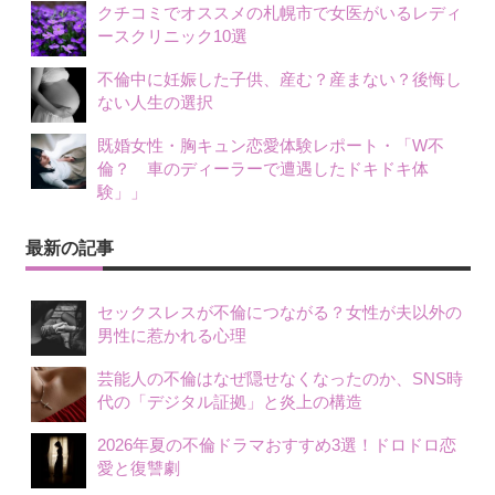
クチコミでオススメの札幌市で女医がいるレディ
ースクリニック10選
不倫中に妊娠した子供、産む？産まない？後悔し
ない人生の選択
既婚女性・胸キュン恋愛体験レポート・「W不
倫？ 車のディーラーで遭遇したドキドキ体
験」」
最新の記事
セックスレスが不倫につながる？女性が夫以外の
男性に惹かれる心理
芸能人の不倫はなぜ隠せなくなったのか、SNS時
代の「デジタル証拠」と炎上の構造
2026年夏の不倫ドラマおすすめ3選！ドロドロ恋
愛と復讐劇