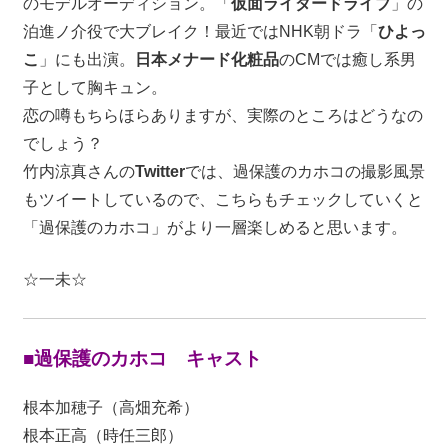
のモデルオーディション。「
仮面ライダードライブ
」の
泊進ノ介役で大ブレイク！最近ではNHK朝ドラ「
ひよっ
こ
」にも出演。
日本メナード化粧品
のCMでは癒し系男
子として胸キュン。
恋の噂もちらほらありますが、実際のところはどうなの
でしょう？
竹内涼真さんの
Twitter
では、過保護のカホコの撮影風景
もツイートしているので、こちらもチェックしていくと
「過保護のカホコ」がより一層楽しめると思います。
☆一未☆
■過保護のカホコ キャスト
根本加穂子（高畑充希）
根本正高（時任三郎）