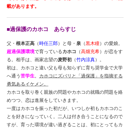
載があります。
■過保護のカホコ あらすじ
父・
根本正高
（
時任三郎
）と母・
泉
（
黒木瞳
）の愛娘。
超過保護環境
で育っている
カホコ
（
高畑充希
）が恋をす
る。相手は、画家志望の
麦野初
（
竹内涼真
）。
初は、カホコと違い父も母も知らずに育ち奨学金で大学
へ通う
苦学生
。
カホコにズバリと「過保護」を指摘する
勇気あるイケメン。
カホコを取り巻く親族の問題やカホコの就職の問題を絡
めつつ、恋は進展をしていきます。
一度はカホコを振った初だが、いつしか初もカホコのこ
とを好きになっていく。二人は付き合うことになるので
すが、育った環境が違い過ぎることは、初にとってもカ