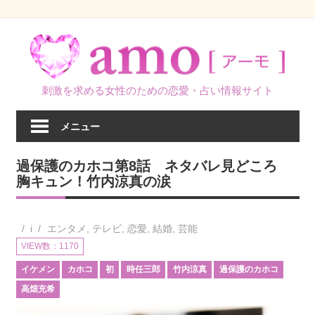
コ
ン
テ
ン
刺激を求める女性のための恋愛・占い情報サイト
ツ
へ
メニュー
ス
キ
過保護のカホコ第8話 ネタバレ見どころ
ッ
胸キュン！竹内涼真の涙
プ
i
エンタメ
,
テレビ
,
恋愛
,
結婚
,
芸能
VIEW数：1170
イケメン
カホコ
初
時任三郎
竹内涼真
過保護のカホコ
高畑充希