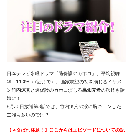
日本テレビ水曜ドラマ「過保護のカホコ」。平均視聴
率：
11.3%
（7話まで）。画家志望の初を演じるイケメ
ン
竹内涼真
と過保護のカホコ演じる
高畑充希
の演技も話
題に！
8月30日放送第8話では、竹内涼真の涙に胸キュンした
主婦も多いのでは？
【ネタばれ注意！】ここからはエピソードについての記