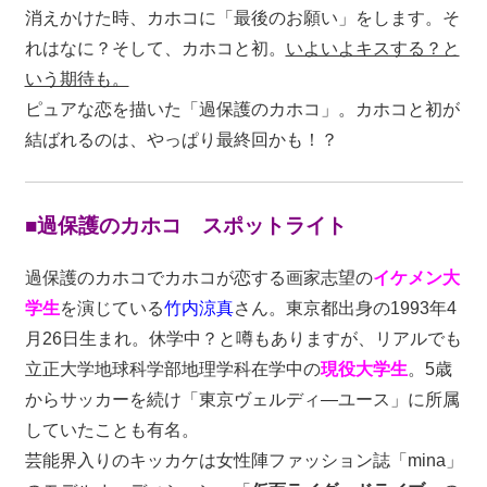
消えかけた時、カホコに「最後のお願い」をします。そ
れはなに？そして、カホコと初。
いよいよキスする？と
いう期待も。
ピュアな恋を描いた「過保護のカホコ」。カホコと初が
結ばれるのは、やっぱり最終回かも！？
■過保護のカホコ スポットライト
過保護のカホコでカホコが恋する画家志望の
イケメン大
学生
を演じている
竹内涼真
さん。東京都出身の1993年4
月26日生まれ。休学中？と噂もありますが、リアルでも
立正大学地球科学部地理学科在学中の
現役大学生
。5歳
からサッカーを続け「東京ヴェルディ―ユース」に所属
していたことも有名。
芸能界入りのキッカケは女性陣ファッション誌「mina」