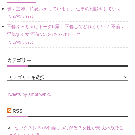
働く主婦、片思いをしています。 仕事の相談をしていくうちに、彼のことを好きになりました。私には夫も子供もいます。不倫をしているわけでもなく、もちろん、この気持ちは誰にも話していません。 ラインをする関
VIEW数：3389
不倫ぶっちゃけトーク5弾！ 不倫してどれくらい？ 不倫のあれこれを、なんでもどうぞ♪♪
浮気する女/不倫のぶっちゃけトーク
VIEW数：6901
カテゴリー
カ
テ
ゴ
Tweets by amotown25
リ
ー
RSS
セックスレスが不倫につながる？女性が夫以外の男性