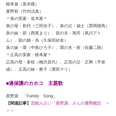
根本泉（黒木瞳）
麦野初（竹内涼真）
＊泉の実家・並木家＊
泉の母・初代（三田佳子）、泉の父・福士（西岡徳馬）
泉の妹・節（西尾まり）、節の夫・篤司（夙川アト
ム）、節の娘・糸（久保田紗友）
泉の妹・環（中島ひろ子）、環の夫・衛（佐藤二朗）
＊正高の実家・根本家＊
正高の母・多枝（梅沢昌代）、正高の父・正興（平泉
成）、正高の妹・教子（濱田マリ）
■過保護のカホコ 主題歌
星野源 「Family Song」
【関連記事】
芸能人占い「星野源」さんの運勢鑑定 ＞
＞＞