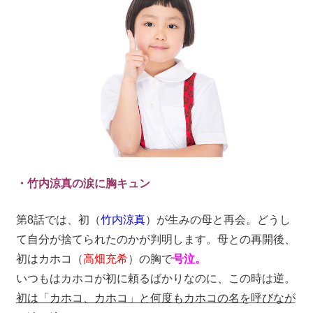
・竹内涼真の涙に胸キュン
第8話では、初（
竹内涼真
）が生みの母と再会。どうし
て自分が捨てられたのかが判明します。母との再開後、
初はカホコ（
高畑充希
）の胸で
号泣。
いつもはカホコが初に頼るばかりなのに、この時は逆。
初は「カホコ、カホコ」と何度もカホコの名を呼びなが