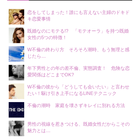
シ
恋をしてしまった！誰にも言えない主婦のドキド
ョ
キ恋愛事情
ン
既婚なのにモテる!? 「モテオーラ」を持つ既婚
女性の5つの特徴！
W不倫の終わり方 そろそろ潮時、もう無理と感
じたら…
年下男性との年の差不倫、実態調査！ 危険な恋
愛関係はどこまでOK?
W不倫の彼から「どうしても会いたい」と言わせ
たい！駆け引き上手になるLINEテクニック
不倫の潮時 家庭を壊さずキレイに別れる方法
男性の視線を惹きつける、既婚女性だからこその
魅力とは…