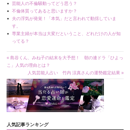
芸能人の不倫騒動ってどう思う？
不倫体質ってあると思いますか？
夫の浮気が発覚！「本気」だと言われて動揺していま
す。
専業主婦が本当は大変だということ、どれだけの人が知
ってる？
« 島谷くん、みね子の結末を大予想！ 朝の連ドラ「ひよっ
投
こ」人気の理由とは？
人気芸能人占い 竹内 涼真さんの運勢鑑定結果 »
稿
ナ
ビ
ゲ
ー
人気記事ランキング