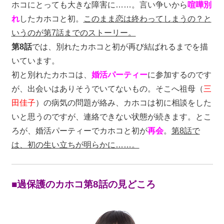
ホコにとっても大きな障害に……。言い争いから
喧嘩別
れ
したカホコと初。
このまま恋は終わってしまうの？と
いうのが第7話までのストーリー。
第8話
では、別れたカホコと初が再び結ばれるまでを描
いています。
初と別れたカホコは、
婚活パーティー
に参加するのです
が、出会いはありそうでいてないもの。そこへ祖母（
三
田佳子
）の病気の問題が絡み、カホコは初に相談をした
いと思うのですが、連絡できない状態が続きます。とこ
ろが、婚活パーティーでカホコと初が
再会
。
第8話で
は、初の生い立ちが明らかに……。
■過保護のカホコ第8話の見どころ