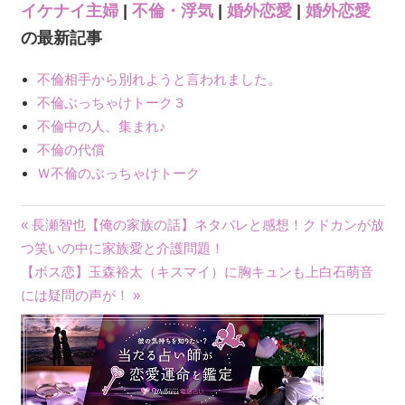
イケナイ主婦
|
不倫・浮気
|
婚外恋愛
|
婚外恋愛
の最新記事
不倫相手から別れようと言われました。
不倫ぶっちゃけトーク３
不倫中の人、集まれ♪
不倫の代償
Ｗ不倫のぶっちゃけトーク
« 長瀬智也【俺の家族の話】ネタバレと感想！クドカンが放
投
つ笑いの中に家族愛と介護問題！
【ボス恋】玉森裕太（キスマイ）に胸キュンも上白石萌音
稿
には疑問の声が！ »
ナ
ビ
ゲ