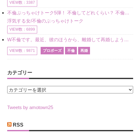
VIEW数：3387
不倫ぶっちゃけトーク5弾！ 不倫してどれくらい？ 不倫のあれこれを、なんでもどうぞ♪♪
浮気する女/不倫のぶっちゃけトーク
VIEW数：6899
W不倫です。最近、彼のほうから、離婚して再婚しよう、と言ってきました。ハッキリいうと、そこまでは考えていませんでした。彼を好きな気持ちはあるし、彼なしの生活は考えられません。だけど、離婚して再婚すると
プロポーズ
不倫
再婚
VIEW数：9871
カテゴリー
カ
テ
ゴ
Tweets by amotown25
リ
ー
RSS