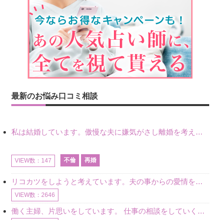
最新のお悩み口コミ相談
私は結婚しています。傲慢な夫に嫌気がさし離婚を考えていたときに、彼と出会いました。彼には恋人がいましたが、話をするうちに、夫とのことを相談するようにな
不倫
再婚
VIEW数：147
リコカツをしようと考えています。夫の事からの愛情を全く感じません。子供がいるので、子供が成長するまではと我慢しています。 まず、お金が必要だと考え、仕事の量も増やしました。ところが、夫は働かず、結局は
VIEW数：2646
働く主婦、片思いをしています。 仕事の相談をしていくうちに、彼のことを好きになりました。私には夫も子供もいます。不倫をしているわけでもなく、もちろん、この気持ちは誰にも話していません。 ラインをする関