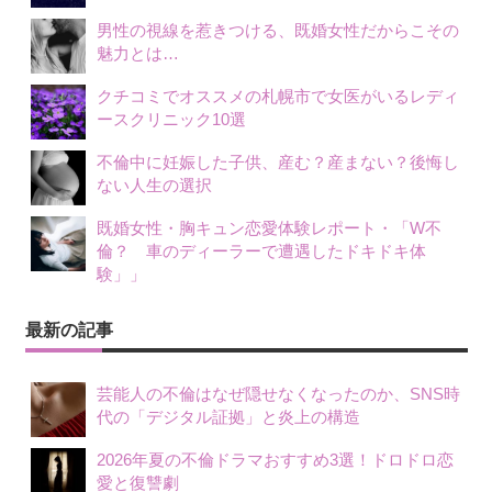
男性の視線を惹きつける、既婚女性だからこその
魅力とは…
クチコミでオススメの札幌市で女医がいるレディ
ースクリニック10選
不倫中に妊娠した子供、産む？産まない？後悔し
ない人生の選択
既婚女性・胸キュン恋愛体験レポート・「W不
倫？ 車のディーラーで遭遇したドキドキ体
験」」
最新の記事
芸能人の不倫はなぜ隠せなくなったのか、SNS時
代の「デジタル証拠」と炎上の構造
2026年夏の不倫ドラマおすすめ3選！ドロドロ恋
愛と復讐劇