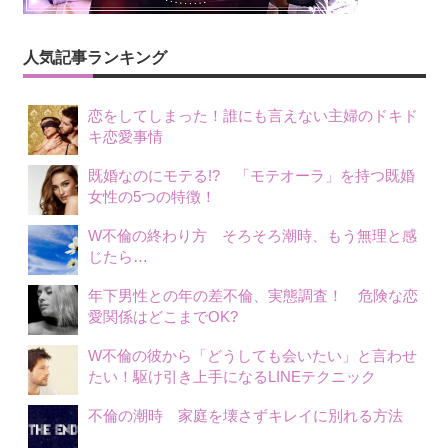
ー
シ
人気記事ランキング
ョ
恋をしてしまった！誰にも言えない主婦のドキド
ン
キ恋愛事情
既婚なのにモテる!? 「モテオーラ」を持つ既婚
女性の5つの特徴！
W不倫の終わり方 そろそろ潮時、もう無理と感
じたら…
年下男性との年の差不倫、実態調査！ 危険な恋
愛関係はどこまでOK?
W不倫の彼から「どうしても会いたい」と言わせ
たい！駆け引き上手になるLINEテクニック
不倫の潮時 家庭を壊さずキレイに別れる方法