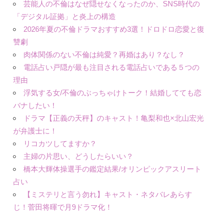
芸能人の不倫はなぜ隠せなくなったのか、SNS時代の
「デジタル証拠」と炎上の構造
2026年夏の不倫ドラマおすすめ3選！ドロドロ恋愛と復
讐劇
肉体関係のない不倫は純愛？再婚はあり？なし？
電話占い戸隠が最も注目される電話占いである５つの
理由
浮気する女/不倫のぶっちゃけトーク！結婚してても恋
バナしたい！
ドラマ【正義の天秤】のキャスト！亀梨和也×北山宏光
が弁護士に！
リコカツしてますか？
主婦の片思い、どうしたらいい？
橋本大輝体操選手の鑑定結果/オリンピックアスリート
占い
【ミステリと言う勿れ】キャスト・ネタバレあらす
じ！菅田将暉で月9ドラマ化！