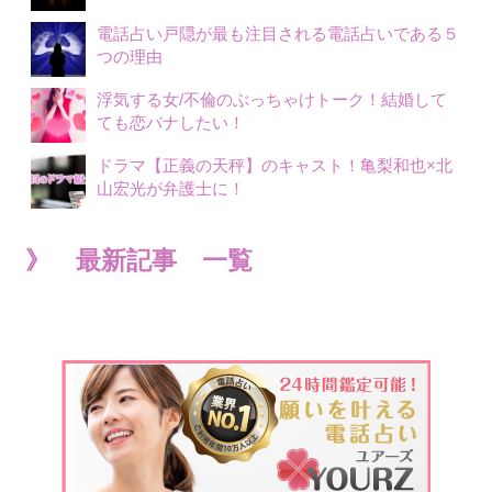
電話占い戸隠が最も注目される電話占いである５
つの理由
浮気する女/不倫のぶっちゃけトーク！結婚して
ても恋バナしたい！
ドラマ【正義の天秤】のキャスト！亀梨和也×北
山宏光が弁護士に！
》 最新記事 一覧