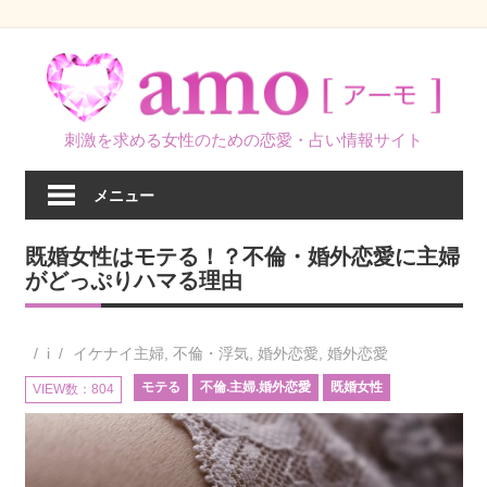
コ
ン
テ
ン
刺激を求める女性のための恋愛・占い情報サイト
ツ
へ
メニュー
ス
キ
既婚女性はモテる！？不倫・婚外恋愛に主婦
ッ
がどっぷりハマる理由
プ
i
イケナイ主婦
,
不倫・浮気
,
婚外恋愛
,
婚外恋愛
モテる
不倫.主婦.婚外恋愛
既婚女性
VIEW数：804