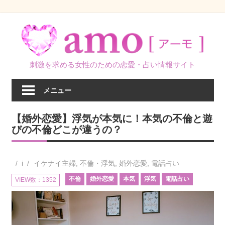
コ
ン
テ
ン
刺激を求める女性のための恋愛・占い情報サイト
ツ
へ
メニュー
ス
キ
【婚外恋愛】浮気が本気に！本気の不倫と遊
ッ
びの不倫どこが違うの？
プ
i
イケナイ主婦
,
不倫・浮気
,
婚外恋愛
,
電話占い
不倫
婚外恋愛
本気
浮気
電話占い
VIEW数：1352