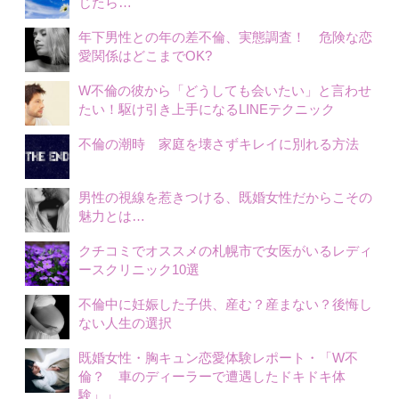
じたら…
年下男性との年の差不倫、実態調査！ 危険な恋
愛関係はどこまでOK?
W不倫の彼から「どうしても会いたい」と言わせ
たい！駆け引き上手になるLINEテクニック
不倫の潮時 家庭を壊さずキレイに別れる方法
男性の視線を惹きつける、既婚女性だからこその
魅力とは…
クチコミでオススメの札幌市で女医がいるレディ
ースクリニック10選
不倫中に妊娠した子供、産む？産まない？後悔し
ない人生の選択
既婚女性・胸キュン恋愛体験レポート・「W不
倫？ 車のディーラーで遭遇したドキドキ体
験」」