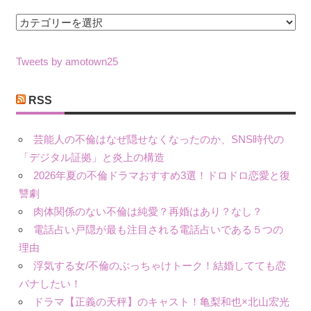
カ
テ
ゴ
Tweets by amotown25
リ
ー
RSS
芸能人の不倫はなぜ隠せなくなったのか、SNS時代の
「デジタル証拠」と炎上の構造
2026年夏の不倫ドラマおすすめ3選！ドロドロ恋愛と復
讐劇
肉体関係のない不倫は純愛？再婚はあり？なし？
電話占い戸隠が最も注目される電話占いである５つの
理由
浮気する女/不倫のぶっちゃけトーク！結婚してても恋
バナしたい！
ドラマ【正義の天秤】のキャスト！亀梨和也×北山宏光