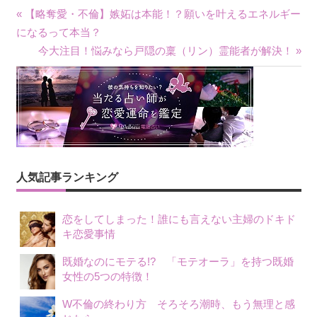
« 【略奪愛・不倫】嫉妬は本能！？願いを叶えるエネルギー
投
になるって本当？
今大注目！悩みなら戸隠の稟（リン）霊能者が解決！ »
稿
ナ
ビ
ゲ
ー
人気記事ランキング
シ
恋をしてしまった！誰にも言えない主婦のドキド
ョ
キ恋愛事情
ン
既婚なのにモテる!? 「モテオーラ」を持つ既婚
女性の5つの特徴！
W不倫の終わり方 そろそろ潮時、もう無理と感