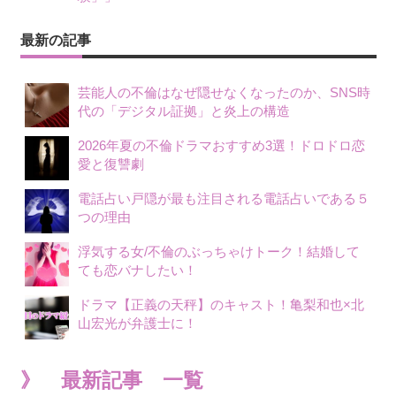
最新の記事
芸能人の不倫はなぜ隠せなくなったのか、SNS時
代の「デジタル証拠」と炎上の構造
2026年夏の不倫ドラマおすすめ3選！ドロドロ恋
愛と復讐劇
電話占い戸隠が最も注目される電話占いである５
つの理由
浮気する女/不倫のぶっちゃけトーク！結婚して
ても恋バナしたい！
ドラマ【正義の天秤】のキャスト！亀梨和也×北
山宏光が弁護士に！
》 最新記事 一覧