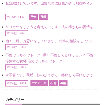
私は結婚しています。傲慢な夫に嫌気がさし離婚を考えていたときに、彼と出会いました。彼には恋人がいましたが、話をするうちに、夫とのことを相談するようにな
不倫
再婚
VIEW数：147
リコカツをしようと考えています。夫の事からの愛情を全く感じません。子供がいるので、子供が成長するまではと我慢しています。 まず、お金が必要だと考え、仕事の量も増やしました。ところが、夫は働かず、結局は
VIEW数：2646
働く主婦、片思いをしています。 仕事の相談をしていくうちに、彼のことを好きになりました。私には夫も子供もいます。不倫をしているわけでもなく、もちろん、この気持ちは誰にも話していません。 ラインをする関
VIEW数：3387
不倫ぶっちゃけトーク5弾！ 不倫してどれくらい？ 不倫のあれこれを、なんでもどうぞ♪♪
浮気する女/不倫のぶっちゃけトーク
VIEW数：6899
W不倫です。最近、彼のほうから、離婚して再婚しよう、と言ってきました。ハッキリいうと、そこまでは考えていませんでした。彼を好きな気持ちはあるし、彼なしの生活は考えられません。だけど、離婚して再婚すると
プロポーズ
不倫
再婚
VIEW数：9871
カテゴリー