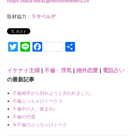
https://lasa-mirai.jp/fortuneteller/214
取材協力：
ラサベルデ
Twitter
Line
Facebook
共
有
イケナイ主婦
|
不倫・浮気
|
婚外恋愛
|
電話占い
の最新記事
不倫相手から別れようと言われました。
不倫ぶっちゃけトーク３
不倫中の人、集まれ♪
不倫の代償
Ｗ不倫のぶっちゃけトーク