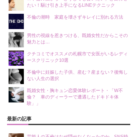
たい！駆け引き上手になるLINEテクニック
不倫の潮時 家庭を壊さずキレイに別れる方法
男性の視線を惹きつける、既婚女性だからこその
魅力とは…
クチコミでオススメの札幌市で女医がいるレディ
ースクリニック10選
不倫中に妊娠した子供、産む？産まない？後悔し
ない人生の選択
既婚女性・胸キュン恋愛体験レポート・「W不
倫？ 車のディーラーで遭遇したドキドキ体
験」」
最新の記事
芸能人の不倫はなぜ隠せなくなったのか、SNS時