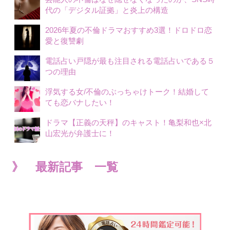
代の「デジタル証拠」と炎上の構造
2026年夏の不倫ドラマおすすめ3選！ドロドロ恋
愛と復讐劇
電話占い戸隠が最も注目される電話占いである５
つの理由
浮気する女/不倫のぶっちゃけトーク！結婚して
ても恋バナしたい！
ドラマ【正義の天秤】のキャスト！亀梨和也×北
山宏光が弁護士に！
》 最新記事 一覧