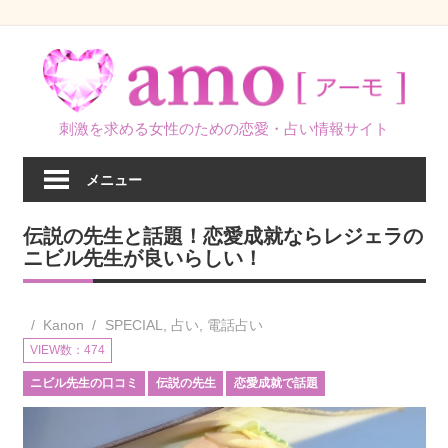
コ
ン
テ
ン
刺激を求める女性のための恋愛・占い情報サイト
ツ
へ
メニュー
ス
キ
伝説の先生と話題！恋愛成就ならレジェラの
ッ
ニビル先生が良いらしい！
プ
Kanon
SPECIAL
,
占い
,
電話占い
VIEW数：474
ニビル先生の口コミ
伝説の先生
恋愛成就で話題