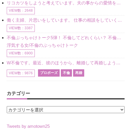
リコカツをしようと考えています。夫の事からの愛情を全く感じません。子供がいるので、子供が成長するまではと我慢しています。 まず、お金が必要だと考え、仕事の量も増やしました。ところが、夫は働かず、結局は
VIEW数：2648
働く主婦、片思いをしています。 仕事の相談をしていくうちに、彼のことを好きになりました。私には夫も子供もいます。不倫をしているわけでもなく、もちろん、この気持ちは誰にも話していません。 ラインをする関
VIEW数：3387
不倫ぶっちゃけトーク5弾！ 不倫してどれくらい？ 不倫のあれこれを、なんでもどうぞ♪♪
浮気する女/不倫のぶっちゃけトーク
VIEW数：6900
W不倫です。最近、彼のほうから、離婚して再婚しよう、と言ってきました。ハッキリいうと、そこまでは考えていませんでした。彼を好きな気持ちはあるし、彼なしの生活は考えられません。だけど、離婚して再婚すると
プロポーズ
不倫
再婚
VIEW数：9876
カテゴリー
カ
テ
ゴ
Tweets by amotown25