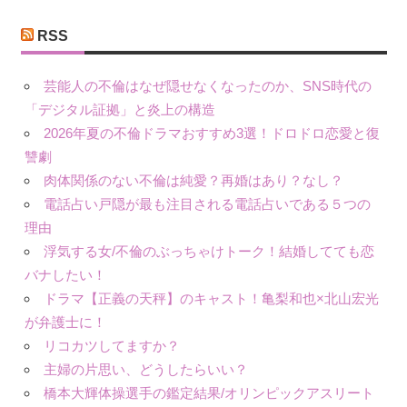
リ
ー
RSS
芸能人の不倫はなぜ隠せなくなったのか、SNS時代の
「デジタル証拠」と炎上の構造
2026年夏の不倫ドラマおすすめ3選！ドロドロ恋愛と復
讐劇
肉体関係のない不倫は純愛？再婚はあり？なし？
電話占い戸隠が最も注目される電話占いである５つの
理由
浮気する女/不倫のぶっちゃけトーク！結婚してても恋
バナしたい！
ドラマ【正義の天秤】のキャスト！亀梨和也×北山宏光
が弁護士に！
リコカツしてますか？
主婦の片思い、どうしたらいい？
橋本大輝体操選手の鑑定結果/オリンピックアスリート