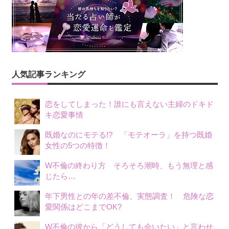
ナ
ビ
ゲ
ー
人気記事ランキング
シ
恋をしてしまった！誰にも言えない主婦のドキド
ョ
キ恋愛事情
ン
既婚なのにモテる!? 「モテオーラ」を持つ既婚
女性の5つの特徴！
W不倫の終わり方 そろそろ潮時、もう無理と感
じたら…
年下男性との年の差不倫、実態調査！ 危険な恋
愛関係はどこまでOK?
W不倫の彼から「どうしても会いたい」と言わせ