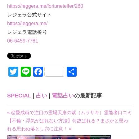
https://leggera.me/fortuneteller/260
レジェラ公式サイト
https://leggera.me/
レジェラ電話番号
06-6459-7781
Twitter
Line
Facebook
共
有
SPECIAL
|
占い
|
電話占い
の最新記事
« 恋愛成就で注目の霊場天扉の紫（ムラサキ）霊能者口コミ
投
【不倫・浮気がばれない方法】何故ばれる？まさかと思わ
れる思わぬ落とし穴に注意！ »
稿