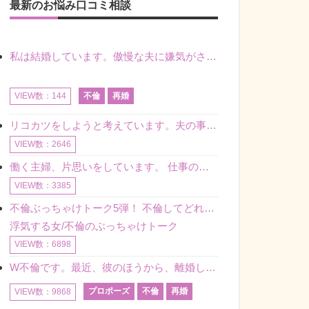
最新のお悩み口コミ相談
私は結婚しています。傲慢な夫に嫌気がさし離婚を考えていたときに、彼と出会いました。彼には恋人がいましたが、話をするうちに、夫とのことを相談するようにな
不倫
再婚
VIEW数：144
リコカツをしようと考えています。夫の事からの愛情を全く感じません。子供がいるので、子供が成長するまではと我慢しています。 まず、お金が必要だと考え、仕事の量も増やしました。ところが、夫は働かず、結局は
VIEW数：2646
働く主婦、片思いをしています。 仕事の相談をしていくうちに、彼のことを好きになりました。私には夫も子供もいます。不倫をしているわけでもなく、もちろん、この気持ちは誰にも話していません。 ラインをする関
VIEW数：3385
不倫ぶっちゃけトーク5弾！ 不倫してどれくらい？ 不倫のあれこれを、なんでもどうぞ♪♪
浮気する女/不倫のぶっちゃけトーク
VIEW数：6898
W不倫です。最近、彼のほうから、離婚して再婚しよう、と言ってきました。ハッキリいうと、そこまでは考えていませんでした。彼を好きな気持ちはあるし、彼なしの生活は考えられません。だけど、離婚して再婚すると
プロポーズ
不倫
再婚
VIEW数：9868