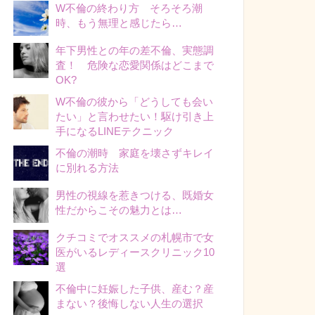
W不倫の終わり方 そろそろ潮
時、もう無理と感じたら…
年下男性との年の差不倫、実態調
査！ 危険な恋愛関係はどこまで
OK?
W不倫の彼から「どうしても会い
たい」と言わせたい！駆け引き上
手になるLINEテクニック
不倫の潮時 家庭を壊さずキレイ
に別れる方法
男性の視線を惹きつける、既婚女
性だからこその魅力とは…
クチコミでオススメの札幌市で女
医がいるレディースクリニック10
選
不倫中に妊娠した子供、産む？産
まない？後悔しない人生の選択