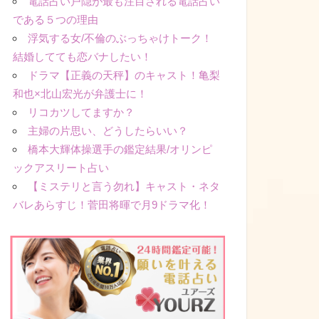
電話占い戸隠が最も注目される電話占い
である５つの理由
浮気する女/不倫のぶっちゃけトーク！
結婚してても恋バナしたい！
ドラマ【正義の天秤】のキャスト！亀梨
和也×北山宏光が弁護士に！
リコカツしてますか？
主婦の片思い、どうしたらいい？
橋本大輝体操選手の鑑定結果/オリンピ
ックアスリート占い
【ミステリと言う勿れ】キャスト・ネタ
バレあらすじ！菅田将暉で月9ドラマ化！