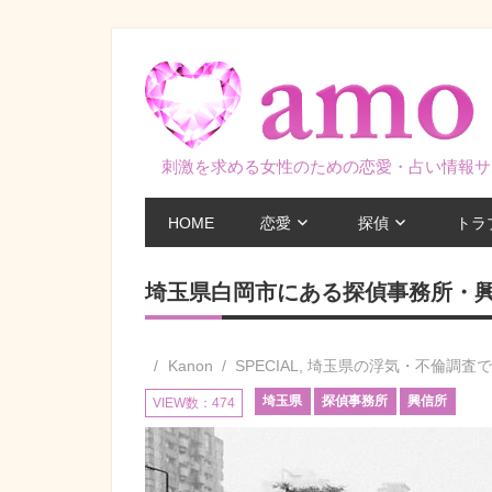
コ
ン
テ
ン
ツ
刺激を求める女性のための恋愛・占い情報サ
へ
ス
HOME
恋愛
探偵
トラ
キ
ッ
埼玉県白岡市にある探偵事務所・
プ
Kanon
SPECIAL
,
埼玉県の浮気・不倫調査
埼玉県
探偵事務所
興信所
VIEW数：474