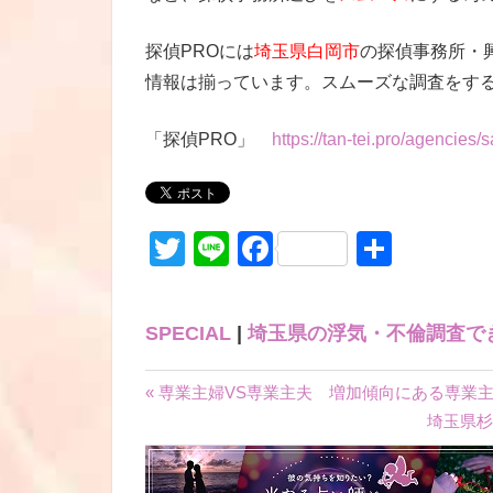
探偵PROには
埼玉県白岡市
の探偵事務所・
情報は揃っています。スムーズな調査をす
「探偵PRO」
https://tan-tei.pro/agencies/
Twitter
Line
Facebook
共
有
SPECIAL
|
埼玉県の浮気・不倫調査で
« 専業主婦VS専業主夫 増加傾向にある専業
投
埼玉県杉
稿