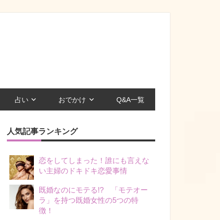
占い
おでかけ
Q&A一覧
人気記事ランキング
恋をしてしまった！誰にも言えな
い主婦のドキドキ恋愛事情
既婚なのにモテる!? 「モテオー
ラ」を持つ既婚女性の5つの特
徴！