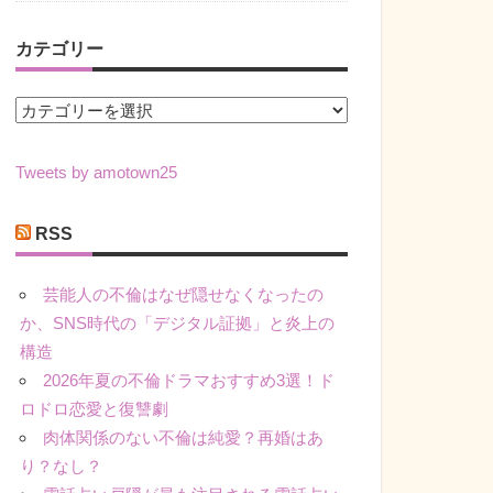
カテゴリー
カ
テ
ゴ
Tweets by amotown25
リ
ー
RSS
芸能人の不倫はなぜ隠せなくなったの
か、SNS時代の「デジタル証拠」と炎上の
構造
2026年夏の不倫ドラマおすすめ3選！ド
ロドロ恋愛と復讐劇
肉体関係のない不倫は純愛？再婚はあ
り？なし？