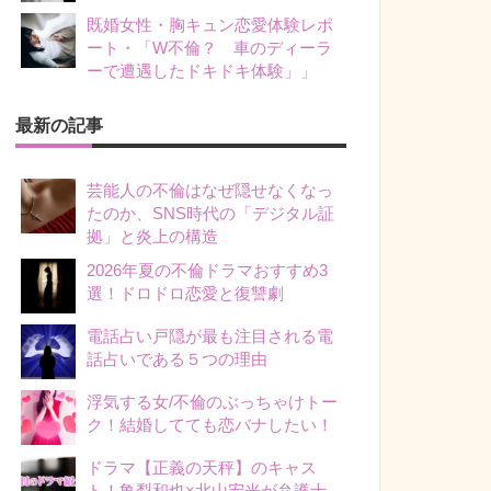
既婚女性・胸キュン恋愛体験レポ
ート・「W不倫？ 車のディーラ
ーで遭遇したドキドキ体験」」
最新の記事
芸能人の不倫はなぜ隠せなくなっ
たのか、SNS時代の「デジタル証
拠」と炎上の構造
2026年夏の不倫ドラマおすすめ3
選！ドロドロ恋愛と復讐劇
電話占い戸隠が最も注目される電
話占いである５つの理由
浮気する女/不倫のぶっちゃけトー
ク！結婚してても恋バナしたい！
ドラマ【正義の天秤】のキャス
ト！亀梨和也×北山宏光が弁護士