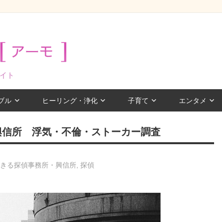
イト
ブル
ヒーリング・浄化
子育て
エンタメ
興信所 浮気・不倫・ストーカー調査
できる探偵事務所・興信所
,
探偵