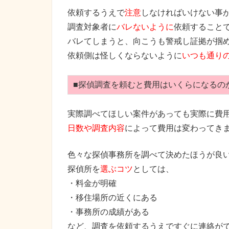
依頼するうえで
注意
しなければいけない事
調査対象者に
バレないように
依頼すること
バレてしまうと、向こうも警戒し証拠が掴
依頼側は怪しくならないように
いつも通り
■探偵調査を頼むと費用はいくらになるの
実際調べてほしい案件があっても実際に費
日数や調査内容
によって費用は変わってき
色々な探偵事務所を調べて決めたほうが良
探偵所を
選ぶコツ
としては、
・料金が明確
・移住場所の近くにある
・事務所の成績がある
など、調査を依頼するうえですぐに連絡が