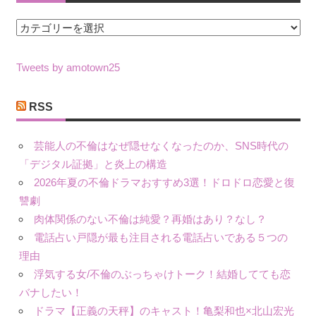
カ
テ
ゴ
Tweets by amotown25
リ
ー
RSS
芸能人の不倫はなぜ隠せなくなったのか、SNS時代の
「デジタル証拠」と炎上の構造
2026年夏の不倫ドラマおすすめ3選！ドロドロ恋愛と復
讐劇
肉体関係のない不倫は純愛？再婚はあり？なし？
電話占い戸隠が最も注目される電話占いである５つの
理由
浮気する女/不倫のぶっちゃけトーク！結婚してても恋
バナしたい！
ドラマ【正義の天秤】のキャスト！亀梨和也×北山宏光