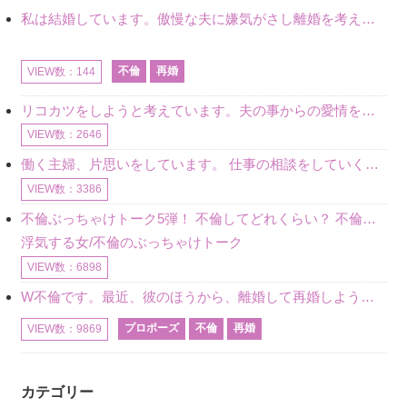
私は結婚しています。傲慢な夫に嫌気がさし離婚を考えていたときに、彼と出会いました。彼には恋人がいましたが、話をするうちに、夫とのことを相談するようにな
不倫
再婚
VIEW数：144
リコカツをしようと考えています。夫の事からの愛情を全く感じません。子供がいるので、子供が成長するまではと我慢しています。 まず、お金が必要だと考え、仕事の量も増やしました。ところが、夫は働かず、結局は
VIEW数：2646
働く主婦、片思いをしています。 仕事の相談をしていくうちに、彼のことを好きになりました。私には夫も子供もいます。不倫をしているわけでもなく、もちろん、この気持ちは誰にも話していません。 ラインをする関
VIEW数：3386
不倫ぶっちゃけトーク5弾！ 不倫してどれくらい？ 不倫のあれこれを、なんでもどうぞ♪♪
浮気する女/不倫のぶっちゃけトーク
VIEW数：6898
W不倫です。最近、彼のほうから、離婚して再婚しよう、と言ってきました。ハッキリいうと、そこまでは考えていませんでした。彼を好きな気持ちはあるし、彼なしの生活は考えられません。だけど、離婚して再婚すると
プロポーズ
不倫
再婚
VIEW数：9869
カテゴリー