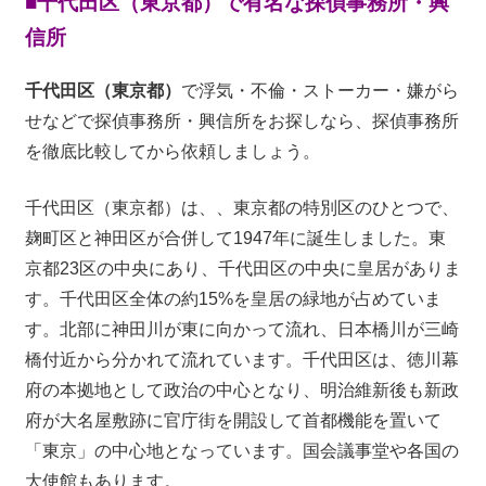
■千代田区（東京都）で有名な探偵事務所・興
信所
千代田区（東京都）
で浮気・不倫・ストーカー・嫌がら
せなどで探偵事務所・興信所をお探しなら、探偵事務所
を徹底比較してから依頼しましょう。
千代田区（東京都）は、、東京都の特別区のひとつで、
麹町区と神田区が合併して1947年に誕生しました。東
京都23区の中央にあり、千代田区の中央に皇居がありま
す。千代田区全体の約15%を皇居の緑地が占めていま
す。北部に神田川が東に向かって流れ、日本橋川が三崎
橋付近から分かれて流れています。千代田区は、徳川幕
府の本拠地として政治の中心となり、明治維新後も新政
府が大名屋敷跡に官庁街を開設して首都機能を置いて
「東京」の中心地となっています。国会議事堂や各国の
大使館もあります。