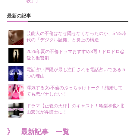
験」」
最新の記事
芸能人の不倫はなぜ隠せなくなったのか、SNS時
代の「デジタル証拠」と炎上の構造
2026年夏の不倫ドラマおすすめ3選！ドロドロ恋
愛と復讐劇
電話占い戸隠が最も注目される電話占いである５
つの理由
浮気する女/不倫のぶっちゃけトーク！結婚して
ても恋バナしたい！
ドラマ【正義の天秤】のキャスト！亀梨和也×北
山宏光が弁護士に！
》 最新記事 一覧