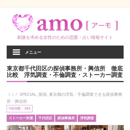
コ
ン
テ
ン
刺激を求める女性のための恋愛・占い情報サイト
ツ
へ
メニュー
ス
キ
東京都千代田区の探偵事務所・興信所 徹底
ッ
比較 浮気調査・不倫調査・ストーカー調査
プ
i
SPECIAL
,
探偵
,
東京都の浮気・不倫調査できる探偵事務
所・興信所
VIEW数：494
ストーカー対策
千代田区
探偵事務所
浮気調査