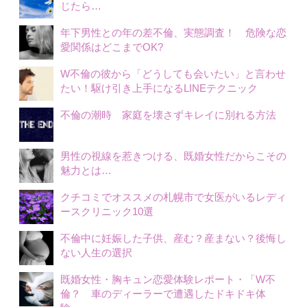
じたら…
年下男性との年の差不倫、実態調査！ 危険な恋
愛関係はどこまでOK?
W不倫の彼から「どうしても会いたい」と言わせ
たい！駆け引き上手になるLINEテクニック
不倫の潮時 家庭を壊さずキレイに別れる方法
男性の視線を惹きつける、既婚女性だからこその
魅力とは…
クチコミでオススメの札幌市で女医がいるレディ
ースクリニック10選
不倫中に妊娠した子供、産む？産まない？後悔し
ない人生の選択
既婚女性・胸キュン恋愛体験レポート・「W不
倫？ 車のディーラーで遭遇したドキドキ体