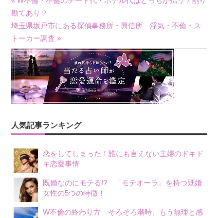
« W不倫・不倫のデート代・ホテル代はどっちが払う？割り
投
勘てあり？
埼玉県坂戸市にある探偵事務所・興信所 浮気・不倫・ス
稿
トーカー調査 »
ナ
ビ
ゲ
ー
シ
人気記事ランキング
ョ
恋をしてしまった！誰にも言えない主婦のドキド
ン
キ恋愛事情
既婚なのにモテる!? 「モテオーラ」を持つ既婚
女性の5つの特徴！
W不倫の終わり方 そろそろ潮時、もう無理と感