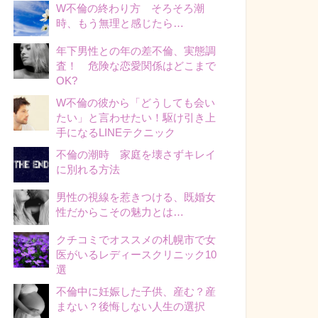
W不倫の終わり方 そろそろ潮
時、もう無理と感じたら…
年下男性との年の差不倫、実態調
査！ 危険な恋愛関係はどこまで
OK?
W不倫の彼から「どうしても会い
たい」と言わせたい！駆け引き上
手になるLINEテクニック
不倫の潮時 家庭を壊さずキレイ
に別れる方法
男性の視線を惹きつける、既婚女
性だからこその魅力とは…
クチコミでオススメの札幌市で女
医がいるレディースクリニック10
選
不倫中に妊娠した子供、産む？産
まない？後悔しない人生の選択