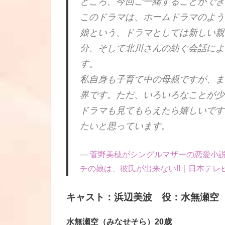
ところ、今回ご一緒することができ
このドラマは、ホームドラマのよう
娘という、ドラマとしては新しい親
分、そして北川さんの紡ぐ会話によ
す。
私自身も子育て中の母親ですが、ま
界です。ただ、いろいろなことが少
ドラマも見てもらえたら嬉しいです
たいと思っています。
菅野美穂がシングルマザーの恋愛小説
チの娘は、彼氏が出来ない!!｜日本テレビ (ntv
キャスト：浜辺美波 役：水無瀬空
水無瀬空（みなせそら）20歳