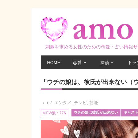
コ
ン
テ
ン
ツ
刺激を求める女性のための恋愛・占い情報サ
へ
ス
HOME
恋愛
探偵
トラ
キ
ッ
「ウチの娘は、彼氏が出来ない（
プ
i
エンタメ
,
テレビ
,
芸能
ウチの娘は彼氏が出来ない
キャス
VIEW数：776