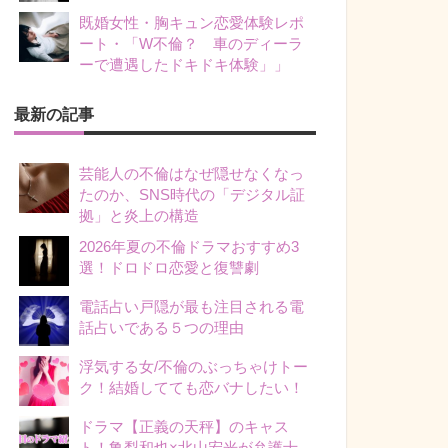
既婚女性・胸キュン恋愛体験レポ
ート・「W不倫？ 車のディーラ
ーで遭遇したドキドキ体験」」
最新の記事
芸能人の不倫はなぜ隠せなくなっ
たのか、SNS時代の「デジタル証
拠」と炎上の構造
2026年夏の不倫ドラマおすすめ3
選！ドロドロ恋愛と復讐劇
電話占い戸隠が最も注目される電
話占いである５つの理由
浮気する女/不倫のぶっちゃけトー
ク！結婚してても恋バナしたい！
ドラマ【正義の天秤】のキャス
ト！亀梨和也×北山宏光が弁護士