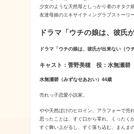
少女のような天然母としっかり者のオタク
友達母娘のエキサイティングラブストーリ
ドラマ「ウチの娘は、彼氏
ドラマ「ウチの娘は、彼氏が出来ない（ウ
キャスト：菅野美穂 役：水無瀬碧
水無瀬碧（みずなせあおい）44歳
売れっ子恋愛小説家。
やや天然ぼけのヒロイン。アラフォーで売
思ったことは、すぐ口から零れ、くったく
すぐ舞い上がるし、すぐ落ち込む。まんま