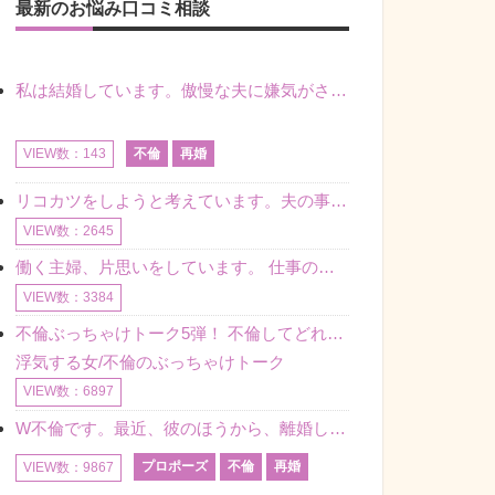
最新のお悩み口コミ相談
私は結婚しています。傲慢な夫に嫌気がさし離婚を考えていたときに、彼と出会いました。彼には恋人がいましたが、話をするうちに、夫とのことを相談するようにな
不倫
再婚
VIEW数：143
リコカツをしようと考えています。夫の事からの愛情を全く感じません。子供がいるので、子供が成長するまではと我慢しています。 まず、お金が必要だと考え、仕事の量も増やしました。ところが、夫は働かず、結局は
VIEW数：2645
働く主婦、片思いをしています。 仕事の相談をしていくうちに、彼のことを好きになりました。私には夫も子供もいます。不倫をしているわけでもなく、もちろん、この気持ちは誰にも話していません。 ラインをする関
VIEW数：3384
不倫ぶっちゃけトーク5弾！ 不倫してどれくらい？ 不倫のあれこれを、なんでもどうぞ♪♪
浮気する女/不倫のぶっちゃけトーク
VIEW数：6897
W不倫です。最近、彼のほうから、離婚して再婚しよう、と言ってきました。ハッキリいうと、そこまでは考えていませんでした。彼を好きな気持ちはあるし、彼なしの生活は考えられません。だけど、離婚して再婚すると
プロポーズ
不倫
再婚
VIEW数：9867