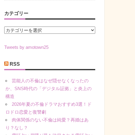
カテゴリー
カ
テ
ゴ
Tweets by amotown25
リ
ー
RSS
芸能人の不倫はなぜ隠せなくなったの
か、SNS時代の「デジタル証拠」と炎上の
構造
2026年夏の不倫ドラマおすすめ3選！ド
ロドロ恋愛と復讐劇
肉体関係のない不倫は純愛？再婚はあ
り？なし？