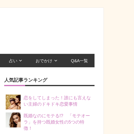
占い
おでかけ
Q&A一覧
人気記事ランキング
恋をしてしまった！誰にも言えな
い主婦のドキドキ恋愛事情
既婚なのにモテる!? 「モテオー
ラ」を持つ既婚女性の5つの特
徴！