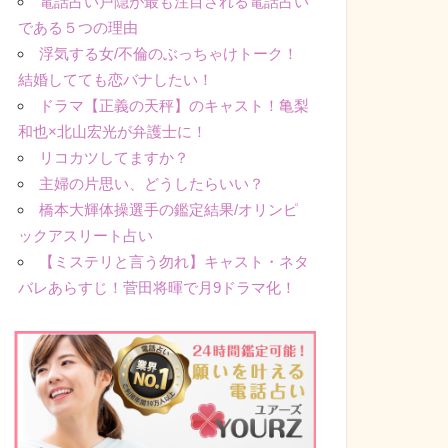
電話占い戸隠が最も注目される電話占い
である５つの理由
浮気する女/不倫のぶっちゃけトーク！
結婚してても恋バナしたい！
ドラマ【正義の天秤】のキャスト！亀梨
和也×北山宏光が弁護士に！
リコカツしてますか？
主婦の片思い、どうしたらいい？
橋本大輝体操選手の鑑定結果/オリンピ
ックアスリート占い
【ミステリと言う勿れ】キャスト・ネタ
バレあらすじ！菅田将暉で月9ドラマ化！