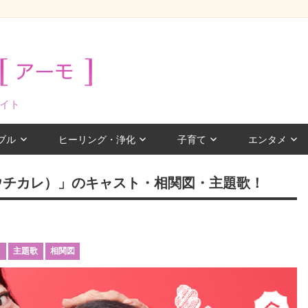
イト
ブル
ヒーリング・浄化
子育て
エンタメ
ウチカレ）」のキャスト・相関図・主題歌！
ト
主題歌
相関図