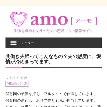
コ
ン
テ
ン
刺激を求める女性のための恋愛・占い情報サイト
ツ
へ
メニュー
ス
キ
共働き夫婦ってこんなもの？夫の態度に、愛
ッ
情が冷めきってます。
プ
Kei
夫婦
VIEW数：3415
保育園の子供を持ち、フルタイムで仕事しています。
保育園の送迎も、お弁当作りも私が担当しています。