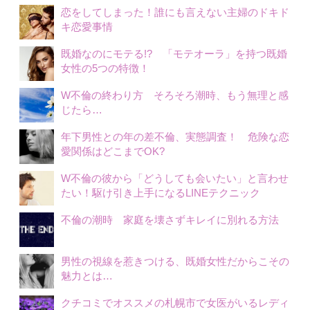
恋をしてしまった！誰にも言えない主婦のドキド
キ恋愛事情
既婚なのにモテる!? 「モテオーラ」を持つ既婚
女性の5つの特徴！
W不倫の終わり方 そろそろ潮時、もう無理と感
じたら…
年下男性との年の差不倫、実態調査！ 危険な恋
愛関係はどこまでOK?
W不倫の彼から「どうしても会いたい」と言わせ
たい！駆け引き上手になるLINEテクニック
不倫の潮時 家庭を壊さずキレイに別れる方法
男性の視線を惹きつける、既婚女性だからこその
魅力とは…
クチコミでオススメの札幌市で女医がいるレディ