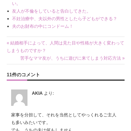
い。
友人が不倫をしていると告白してきた。
不妊治療中、夫以外の男性としたら子どもができる？
夫のお財布の中にコンドーム！
« 結婚相手によって、人間は見た目や性格が大きく変わって
投
しまうものですか？
苦手なママ友が、うちに遊びに来てしまう対応方法 »
稿
ナ
11件のコメント
ビ
AKIA
より:
ゲ
ー
家事を分担して、それを当然としてやっくれるご主人
シ
も多いみたいです。
ョ
でも、うちの夫は何もしません。