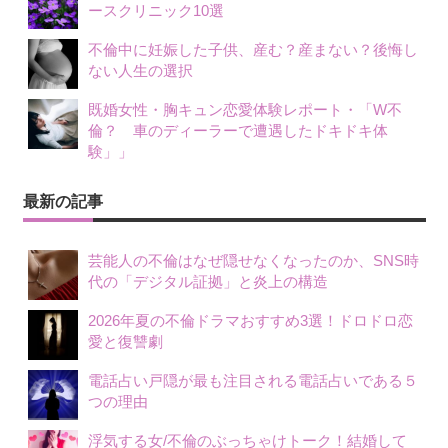
ースクリニック10選
不倫中に妊娠した子供、産む？産まない？後悔し
ない人生の選択
既婚女性・胸キュン恋愛体験レポート・「W不
倫？ 車のディーラーで遭遇したドキドキ体
験」」
最新の記事
芸能人の不倫はなぜ隠せなくなったのか、SNS時
代の「デジタル証拠」と炎上の構造
2026年夏の不倫ドラマおすすめ3選！ドロドロ恋
愛と復讐劇
電話占い戸隠が最も注目される電話占いである５
つの理由
浮気する女/不倫のぶっちゃけトーク！結婚して