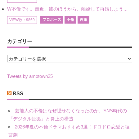
W不倫です。最近、彼のほうから、離婚して再婚しよう、と言ってきました。ハッキリいうと、そこまでは考えていませんでした。彼を好きな気持ちはあるし、彼なしの生活は考えられません。だけど、離婚して再婚すると
プロポーズ
不倫
再婚
VIEW数：9869
カテゴリー
カ
テ
ゴ
Tweets by amotown25
リ
ー
RSS
芸能人の不倫はなぜ隠せなくなったのか、SNS時代の
「デジタル証拠」と炎上の構造
2026年夏の不倫ドラマおすすめ3選！ドロドロ恋愛と復
讐劇