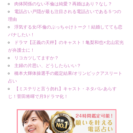
肉体関係のない不倫は純愛？再婚はあり？なし？
電話占い戸隠が最も注目される電話占いである５つの
理由
浮気する女/不倫のぶっちゃけトーク！結婚してても恋
バナしたい！
ドラマ【正義の天秤】のキャスト！亀梨和也×北山宏光
が弁護士に！
リコカツしてますか？
主婦の片思い、どうしたらいい？
橋本大輝体操選手の鑑定結果/オリンピックアスリート
占い
【ミステリと言う勿れ】キャスト・ネタバレあらす
じ！菅田将暉で月9ドラマ化！