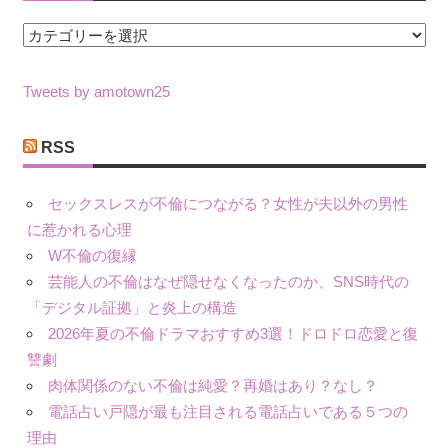
カ
テ
ゴ
Tweets by amotown25
リ
ー
RSS
セックスレスが不倫につながる？女性が夫以外の男性
に惹かれる心理
W不倫の復縁
芸能人の不倫はなぜ隠せなくなったのか、SNS時代の
「デジタル証拠」と炎上の構造
2026年夏の不倫ドラマおすすめ3選！ドロドロ恋愛と復
讐劇
肉体関係のない不倫は純愛？再婚はあり？なし？
電話占い戸隠が最も注目される電話占いである５つの
理由