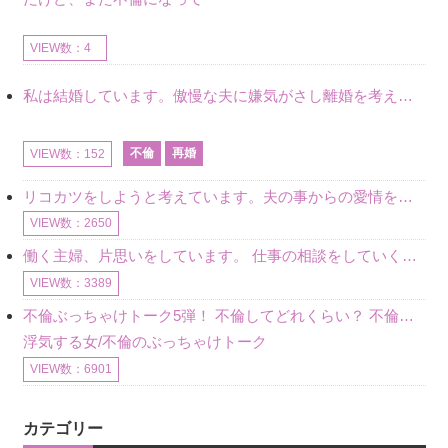
VIEW数：4
私は結婚しています。傲慢な夫に嫌気がさし離婚を考えていたときに、彼と出会いました。彼には恋人がいましたが、話をするうちに、夫とのことを相談するようにな
不倫
再婚
VIEW数：152
リコカツをしようと考えています。夫の事からの愛情を全く感じません。子供がいるので、子供が成長するまではと我慢しています。 まず、お金が必要だと考え、仕事の量も増やしました。ところが、夫は働かず、結局は
VIEW数：2650
働く主婦、片思いをしています。 仕事の相談をしていくうちに、彼のことを好きになりました。私には夫も子供もいます。不倫をしているわけでもなく、もちろん、この気持ちは誰にも話していません。 ラインをする関
VIEW数：3389
不倫ぶっちゃけトーク5弾！ 不倫してどれくらい？ 不倫のあれこれを、なんでもどうぞ♪♪
浮気する女/不倫のぶっちゃけトーク
VIEW数：6901
カテゴリー