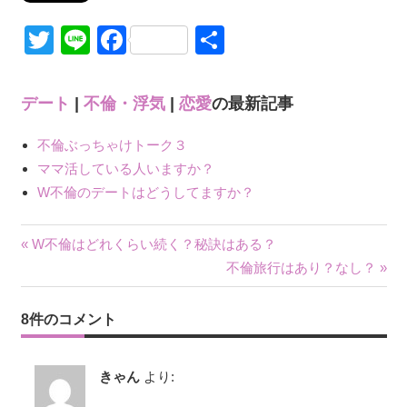
Twitter
Line
Facebook
共
有
デート
|
不倫・浮気
|
恋愛
の最新記事
不倫ぶっちゃけトーク３
ママ活している人いますか？
W不倫のデートはどうしてますか？
« W不倫はどれくらい続く？秘訣はある？
投
不倫旅行はあり？なし？ »
稿
8件のコメント
ナ
ビ
きゃん
より: