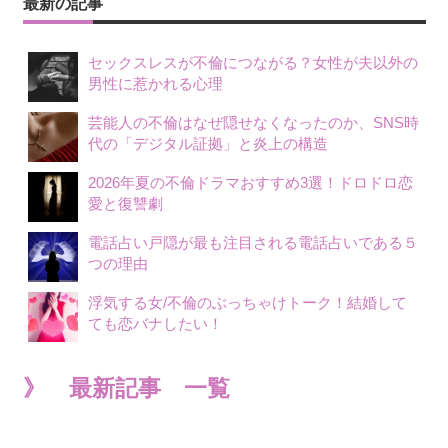
最新の記事
セックスレスが不倫につながる？女性が夫以外の
男性に惹かれる心理
芸能人の不倫はなぜ隠せなくなったのか、SNS時
代の「デジタル証拠」と炎上の構造
2026年夏の不倫ドラマおすすめ3選！ドロドロ恋
愛と復讐劇
電話占い戸隠が最も注目される電話占いである５
つの理由
浮気する女/不倫のぶっちゃけトーク！結婚して
ても恋バナしたい！
》 最新記事 一覧