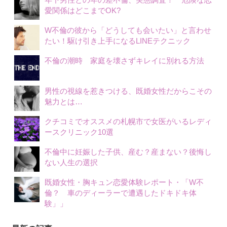
愛関係はどこまでOK?
W不倫の彼から「どうしても会いたい」と言わせ
たい！駆け引き上手になるLINEテクニック
不倫の潮時 家庭を壊さずキレイに別れる方法
男性の視線を惹きつける、既婚女性だからこその
魅力とは…
クチコミでオススメの札幌市で女医がいるレディ
ースクリニック10選
不倫中に妊娠した子供、産む？産まない？後悔し
ない人生の選択
既婚女性・胸キュン恋愛体験レポート・「W不
倫？ 車のディーラーで遭遇したドキドキ体
験」」