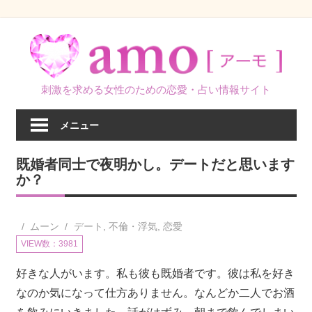
コ
ン
テ
ン
刺激を求める女性のための恋愛・占い情報サイト
ツ
へ
メニュー
ス
キ
既婚者同士で夜明かし。デートだと思います
ッ
か？
プ
ムーン
デート
,
不倫・浮気
,
恋愛
VIEW数：3981
好きな人がいます。私も彼も既婚者です。彼は私を好き
なのか気になって仕方ありません。なんどか二人でお酒