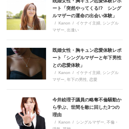
既婚女性・胸キュン恋愛体験レポ
ート「突然やってくる!? シング
ルマザーの運命の出会い体験」
Kanon
イケナイ主婦
,
シングル
マザー
,
出逢い
既婚女性・胸キュン恋愛体験レポ
ート「シングルマザーと年下男性
との恋愛体験」
Kanon
イケナイ主婦
,
シングル
マザー
,
年下の男性
,
恋愛
今井絵理子議員の略奪不倫騒動か
ら学ぶ、世間を敵に回した3つの
理由
Kanon
シングルマザー
,
不倫・
浮気
,
芸能