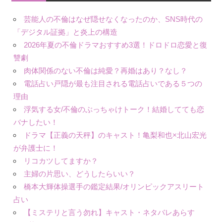
芸能人の不倫はなぜ隠せなくなったのか、SNS時代の
「デジタル証拠」と炎上の構造
2026年夏の不倫ドラマおすすめ3選！ドロドロ恋愛と復
讐劇
肉体関係のない不倫は純愛？再婚はあり？なし？
電話占い戸隠が最も注目される電話占いである５つの
理由
浮気する女/不倫のぶっちゃけトーク！結婚してても恋
バナしたい！
ドラマ【正義の天秤】のキャスト！亀梨和也×北山宏光
が弁護士に！
リコカツしてますか？
主婦の片思い、どうしたらいい？
橋本大輝体操選手の鑑定結果/オリンピックアスリート
占い
【ミステリと言う勿れ】キャスト・ネタバレあらす