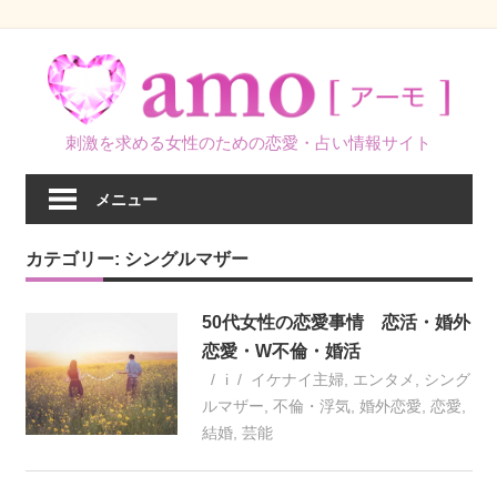
コ
ン
テ
ン
刺激を求める女性のための恋愛・占い情報サイト
ツ
へ
メニュー
ス
キ
カテゴリー:
シングルマザー
ッ
プ
50代女性の恋愛事情 恋活・婚外
恋愛・W不倫・婚活
i
イケナイ主婦
,
エンタメ
,
シング
ルマザー
,
不倫・浮気
,
婚外恋愛
,
恋愛
,
結婚
,
芸能