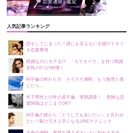
人気記事ランキング
恋をしてしまった！誰にも言えない主婦のドキド
キ恋愛事情
既婚なのにモテる!? 「モテオーラ」を持つ既婚
女性の5つの特徴！
W不倫の終わり方 そろそろ潮時、もう無理と感
じたら…
年下男性との年の差不倫、実態調査！ 危険な恋
愛関係はどこまでOK?
W不倫の彼から「どうしても会いたい」と言わせ
たい！駆け引き上手になるLINEテクニック
不倫の潮時 家庭を壊さずキレイに別れる方法