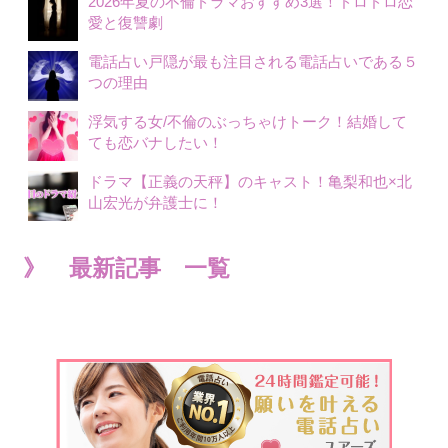
2026年夏の不倫ドラマおすすめ3選！ドロドロ恋
愛と復讐劇
電話占い戸隠が最も注目される電話占いである５
つの理由
浮気する女/不倫のぶっちゃけトーク！結婚して
ても恋バナしたい！
ドラマ【正義の天秤】のキャスト！亀梨和也×北
山宏光が弁護士に！
》 最新記事 一覧