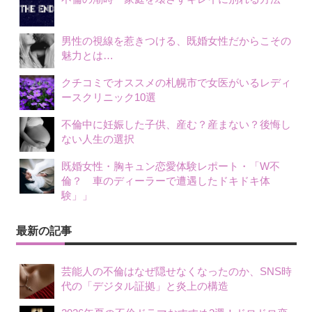
男性の視線を惹きつける、既婚女性だからこその
魅力とは…
クチコミでオススメの札幌市で女医がいるレディ
ースクリニック10選
不倫中に妊娠した子供、産む？産まない？後悔し
ない人生の選択
既婚女性・胸キュン恋愛体験レポート・「W不
倫？ 車のディーラーで遭遇したドキドキ体
験」」
最新の記事
芸能人の不倫はなぜ隠せなくなったのか、SNS時
代の「デジタル証拠」と炎上の構造