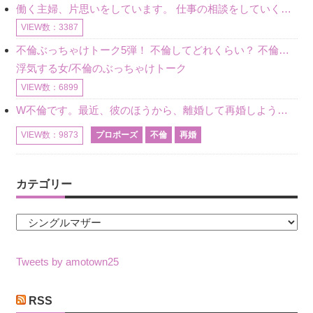
働く主婦、片思いをしています。 仕事の相談をしていくうちに、彼のことを好きになりました。私には夫も子供もいます。不倫をしているわけでもなく、もちろん、この気持ちは誰にも話していません。 ラインをする関
VIEW数：3387
不倫ぶっちゃけトーク5弾！ 不倫してどれくらい？ 不倫のあれこれを、なんでもどうぞ♪♪
浮気する女/不倫のぶっちゃけトーク
VIEW数：6899
W不倫です。最近、彼のほうから、離婚して再婚しよう、と言ってきました。ハッキリいうと、そこまでは考えていませんでした。彼を好きな気持ちはあるし、彼なしの生活は考えられません。だけど、離婚して再婚すると
プロポーズ
不倫
再婚
VIEW数：9873
カテゴリー
カ
テ
ゴ
Tweets by amotown25
リ
ー
RSS