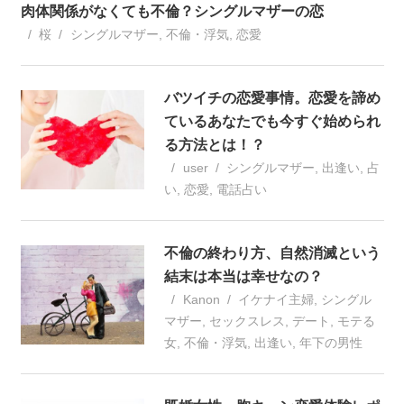
肉体関係がなくても不倫？シングルマザーの恋
桜
シングルマザー
,
不倫・浮気
,
恋愛
バツイチの恋愛事情。恋愛を諦め
ているあなたでも今すぐ始められ
る方法とは！？
user
シングルマザー
,
出逢い
,
占
い
,
恋愛
,
電話占い
不倫の終わり方、自然消滅という
結末は本当は幸せなの？
Kanon
イケナイ主婦
,
シングル
マザー
,
セックスレス
,
デート
,
モテる
女
,
不倫・浮気
,
出逢い
,
年下の男性