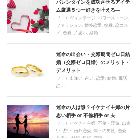
バレンタインを成功させるアイテ
ム厳選５つー好きを叶える―
i
ヴィンテージ
,
パワーストーン
,
ファッション
,
婚外恋愛
,
復縁
,
恋コス
メ
,
恋愛
,
片思い
,
結婚
運命の出会い・交際期間ゼロ日結
婚（交際ゼロ日婚）のメリット・
デメリット
i
出逢い
,
占い
,
恋愛
,
結婚
,
電話
占い
運命の人は誰？イケナイ主婦の片
思い相手 or 不倫相手 or 夫
i
イケナイ主婦
,
不倫・浮気
,
出逢
い
,
占い
,
婚外恋愛
,
年下の男性
,
恋愛
,