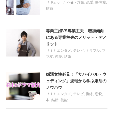
Kanon
不倫・浮気
,
恋愛
,
略奪愛
,
結婚
専業主婦VS専業主夫 増加傾向
にある専業主夫のメリット・デメ
リット
i
エンタメ
,
テレビ
,
トラブル
,
マ
マ友
,
恋愛
,
結婚
婚活女性必見！「サバイバル・ウ
ェディング」波瑠から学ぶ婚活の
ノウハウ
i
エンタメ
,
テレビ
,
復縁
,
恋愛
,
本
,
結婚
,
芸能