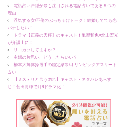
電話占い戸隠が最も注目される電話占いである５つの
理由
浮気する女/不倫のぶっちゃけトーク！結婚してても恋
バナしたい！
ドラマ【正義の天秤】のキャスト！亀梨和也×北山宏光
が弁護士に！
リコカツしてますか？
主婦の片思い、どうしたらいい？
橋本大輝体操選手の鑑定結果/オリンピックアスリート
占い
【ミステリと言う勿れ】キャスト・ネタバレあらす
じ！菅田将暉で月9ドラマ化！