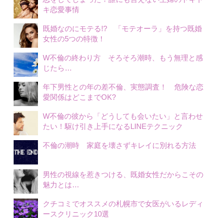
キ恋愛事情
既婚なのにモテる!? 「モテオーラ」を持つ既婚
女性の5つの特徴！
W不倫の終わり方 そろそろ潮時、もう無理と感
じたら…
年下男性との年の差不倫、実態調査！ 危険な恋
愛関係はどこまでOK?
W不倫の彼から「どうしても会いたい」と言わせ
たい！駆け引き上手になるLINEテクニック
不倫の潮時 家庭を壊さずキレイに別れる方法
男性の視線を惹きつける、既婚女性だからこその
魅力とは…
クチコミでオススメの札幌市で女医がいるレディ
ースクリニック10選