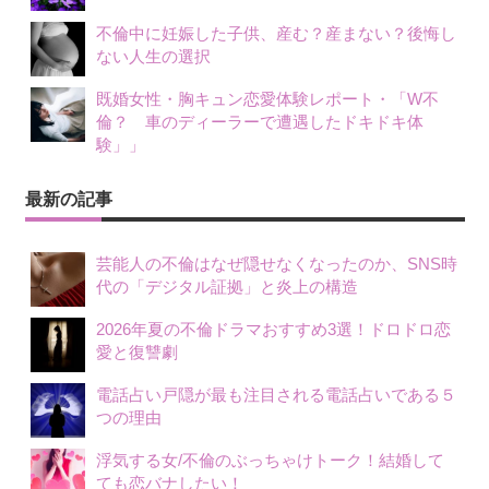
不倫中に妊娠した子供、産む？産まない？後悔し
ない人生の選択
既婚女性・胸キュン恋愛体験レポート・「W不
倫？ 車のディーラーで遭遇したドキドキ体
験」」
最新の記事
芸能人の不倫はなぜ隠せなくなったのか、SNS時
代の「デジタル証拠」と炎上の構造
2026年夏の不倫ドラマおすすめ3選！ドロドロ恋
愛と復讐劇
電話占い戸隠が最も注目される電話占いである５
つの理由
浮気する女/不倫のぶっちゃけトーク！結婚して
ても恋バナしたい！