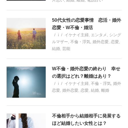
片思い
,
結婚
,
離婚
,
電話占い
50代女性の恋愛事情 恋活・婚外
恋愛・W不倫・婚活
i
イケナイ主婦
,
エンタメ
,
シング
ルマザー
,
不倫・浮気
,
婚外恋愛
,
恋愛
,
結婚
,
芸能
W不倫・婚外恋愛の終わり 幸せ
の選択はどれ？離婚はあり？
i
イケナイ主婦
,
不倫・浮気
,
婚外
恋愛
,
婚外恋愛
,
恋愛
,
結婚
,
離婚
不倫相手から結婚相手に発展する
ほど結婚したい女性とは？