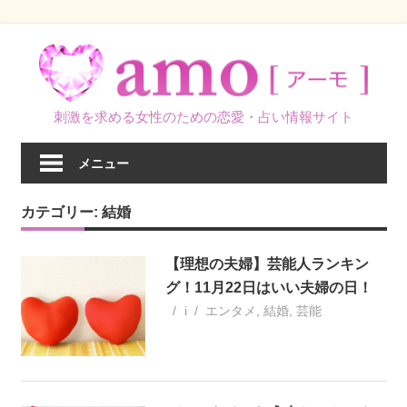
コ
ン
テ
ン
刺激を求める女性のための恋愛・占い情報サイト
ツ
へ
メニュー
ス
キ
カテゴリー:
結婚
ッ
プ
【理想の夫婦】芸能人ランキン
グ！11月22日はいい夫婦の日！
i
エンタメ
,
結婚
,
芸能