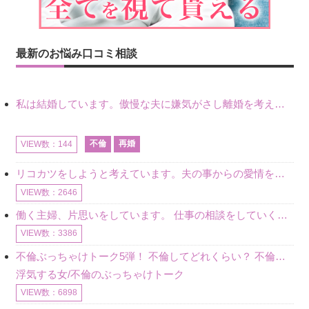
最新のお悩み口コミ相談
私は結婚しています。傲慢な夫に嫌気がさし離婚を考えていたときに、彼と出会いました。彼には恋人がいましたが、話をするうちに、夫とのことを相談するようにな
不倫
再婚
VIEW数：144
リコカツをしようと考えています。夫の事からの愛情を全く感じません。子供がいるので、子供が成長するまではと我慢しています。 まず、お金が必要だと考え、仕事の量も増やしました。ところが、夫は働かず、結局は
VIEW数：2646
働く主婦、片思いをしています。 仕事の相談をしていくうちに、彼のことを好きになりました。私には夫も子供もいます。不倫をしているわけでもなく、もちろん、この気持ちは誰にも話していません。 ラインをする関
VIEW数：3386
不倫ぶっちゃけトーク5弾！ 不倫してどれくらい？ 不倫のあれこれを、なんでもどうぞ♪♪
浮気する女/不倫のぶっちゃけトーク
VIEW数：6898