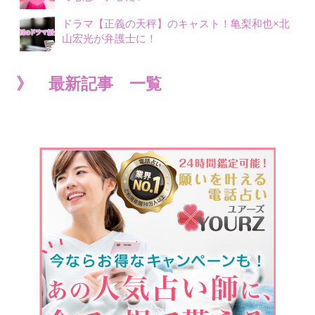
ドラマ【正義の天秤】のキャスト！亀梨和也×北
山宏光が弁護士に！
》 最新記事 一覧