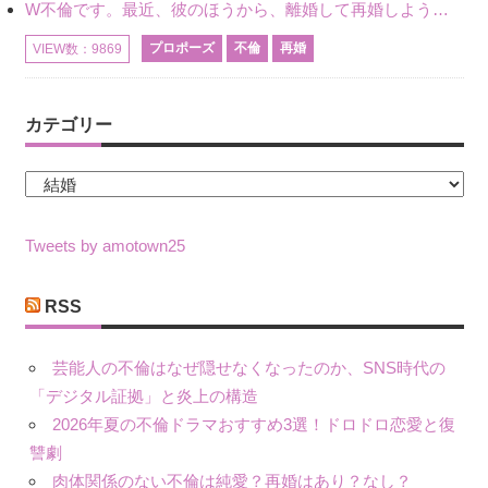
W不倫です。最近、彼のほうから、離婚して再婚しよう、と言ってきました。ハッキリいうと、そこまでは考えていませんでした。彼を好きな気持ちはあるし、彼なしの生活は考えられません。だけど、離婚して再婚すると
プロポーズ
不倫
再婚
VIEW数：9869
カテゴリー
カ
テ
ゴ
Tweets by amotown25
リ
ー
RSS
芸能人の不倫はなぜ隠せなくなったのか、SNS時代の
「デジタル証拠」と炎上の構造
2026年夏の不倫ドラマおすすめ3選！ドロドロ恋愛と復
讐劇
肉体関係のない不倫は純愛？再婚はあり？なし？