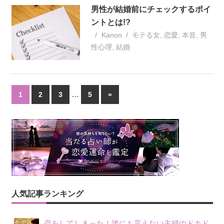
男性が結婚前にチェックするポイ
ントとは!?
Kanon
モテる女
,
恋愛
,
本音
,
男
性心理
,
結婚
…
1
2
3
5
»
人気記事ランキング
恋をしてしまった！誰にも言えない主婦のドキド