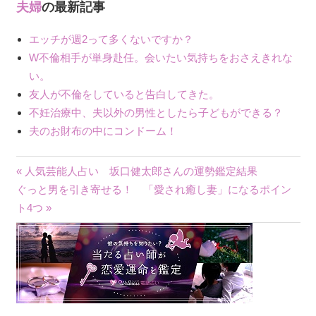
夫婦
の最新記事
エッチが週2って多くないですか？
W不倫相手が単身赴任。会いたい気持ちをおさえきれな
い。
友人が不倫をしていると告白してきた。
不妊治療中、夫以外の男性としたら子どもができる？
夫のお財布の中にコンドーム！
« 人気芸能人占い 坂口健太郎さんの運勢鑑定結果
投
ぐっと男を引き寄せる！ 「愛され癒し妻」になるポイン
ト4つ »
稿
ナ
ビ
ゲ