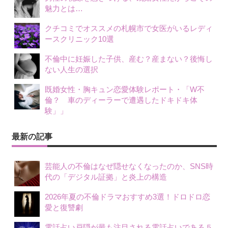
魅力とは…
クチコミでオススメの札幌市で女医がいるレディ
ースクリニック10選
不倫中に妊娠した子供、産む？産まない？後悔し
ない人生の選択
既婚女性・胸キュン恋愛体験レポート・「W不
倫？ 車のディーラーで遭遇したドキドキ体
験」」
最新の記事
芸能人の不倫はなぜ隠せなくなったのか、SNS時
代の「デジタル証拠」と炎上の構造
2026年夏の不倫ドラマおすすめ3選！ドロドロ恋
愛と復讐劇
電話占い戸隠が最も注目される電話占いである５