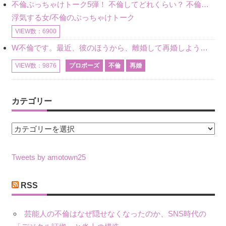
不倫ぶっちゃけトーク5弾！ 不倫してどれくらい？ 不倫のあれこれを、なんでもどうぞ♪♪
浮気する女/不倫のぶっちゃけトーク
VIEW数：6900
W不倫です。最近、彼のほうから、離婚して再婚しよう、と言ってきました。ハッキリいうと、そこまでは考えていませんでした。彼を好きな気持ちはあるし、彼なしの生活は考えられません。だけど、離婚して再婚すると
プロポーズ
不倫
再婚
VIEW数：9876
カテゴリー
カ
テ
ゴ
Tweets by amotown25
リ
ー
RSS
芸能人の不倫はなぜ隠せなくなったのか、SNS時代の