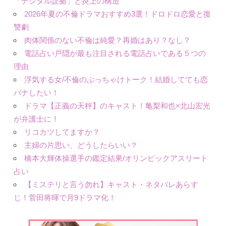
「デジタル証拠」と炎上の構造
2026年夏の不倫ドラマおすすめ3選！ドロドロ恋愛と復
讐劇
肉体関係のない不倫は純愛？再婚はあり？なし？
電話占い戸隠が最も注目される電話占いである５つの
理由
浮気する女/不倫のぶっちゃけトーク！結婚してても恋
バナしたい！
ドラマ【正義の天秤】のキャスト！亀梨和也×北山宏光
が弁護士に！
リコカツしてますか？
主婦の片思い、どうしたらいい？
橋本大輝体操選手の鑑定結果/オリンピックアスリート
占い
【ミステリと言う勿れ】キャスト・ネタバレあらす
じ！菅田将暉で月9ドラマ化！