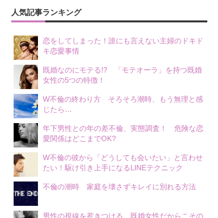
ー
人気記事ランキング
シ
恋をしてしまった！誰にも言えない主婦のドキド
ョ
キ恋愛事情
ン
既婚なのにモテる!? 「モテオーラ」を持つ既婚
女性の5つの特徴！
W不倫の終わり方 そろそろ潮時、もう無理と感
じたら…
年下男性との年の差不倫、実態調査！ 危険な恋
愛関係はどこまでOK?
W不倫の彼から「どうしても会いたい」と言わせ
たい！駆け引き上手になるLINEテクニック
不倫の潮時 家庭を壊さずキレイに別れる方法
男性の視線を惹きつける、既婚女性だからこその