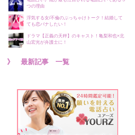
つの理由
浮気する女/不倫のぶっちゃけトーク！結婚して
ても恋バナしたい！
ドラマ【正義の天秤】のキャスト！亀梨和也×北
山宏光が弁護士に！
》 最新記事 一覧