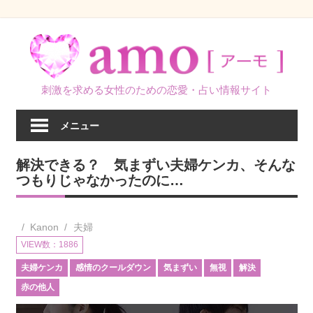
コ
ン
テ
ン
刺激を求める女性のための恋愛・占い情報サイト
ツ
へ
メニュー
ス
キ
解決できる？ 気まずい夫婦ケンカ、そんな
ッ
つもりじゃなかったのに…
プ
Kanon
夫婦
VIEW数：1886
夫婦ケンカ
感情のクールダウン
気まずい
無視
解決
赤の他人