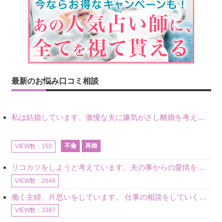
最新のお悩み口コミ相談
私は結婚しています。傲慢な夫に嫌気がさし離婚を考えていたときに、彼と出会いました。彼には恋人がいましたが、話をするうちに、夫とのことを相談するようにな
不倫
再婚
VIEW数：150
リコカツをしようと考えています。夫の事からの愛情を全く感じません。子供がいるので、子供が成長するまではと我慢しています。 まず、お金が必要だと考え、仕事の量も増やしました。ところが、夫は働かず、結局は
VIEW数：2648
働く主婦、片思いをしています。 仕事の相談をしていくうちに、彼のことを好きになりました。私には夫も子供もいます。不倫をしているわけでもなく、もちろん、この気持ちは誰にも話していません。 ラインをする関
VIEW数：3387