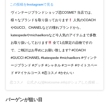
この投稿をInstagramで見る
ヴィンテージブランドショップ恋COSME? 当店では、
様々なブランドを取り扱っております
人気のCOACH
やGUCCI、CHANELなどの憧れブランドから、
katespedeやmichaelkorsなど今人気のアイテムまで多数
お取り扱いしております
全て1点限定の品物ですの
で、ご検討はお早めにお願い致します? #COACH
#GUCCI #CHANEL #katespede #michaelkors #ヴィンテ
ージブランド #グッチ #シャネル #コーチ #ケイトスペー
ド #マイケルコース #恋コスメ #かわいい
恋コスメ 公式
さん(@koicosme.info)がシェアした投稿 –
2019
バーゲンが狙い目