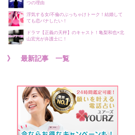
つの理由
浮気する女/不倫のぶっちゃけトーク！結婚して
ても恋バナしたい！
ドラマ【正義の天秤】のキャスト！亀梨和也×北
山宏光が弁護士に！
》 最新記事 一覧