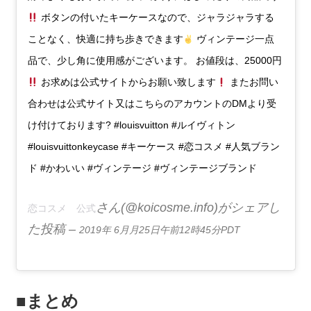
ボタンの付いたキーケースなので、ジャラジャラする
ことなく、快適に持ち歩きできます
ヴィンテージ一点
品で、少し角に使用感がございます。 お値段は、25000円
お求めは公式サイトからお願い致します
またお問い
合わせは公式サイト又はこちらのアカウントのDMより受
け付けております? #louisvuitton #ルイヴィトン
#louisvuittonkeycase #キーケース #恋コスメ #人気ブラン
ド #かわいい #ヴィンテージ #ヴィンテージブランド
さん(@koicosme.info)がシェアし
恋コスメ 公式
た投稿 –
2019年 6月月25日午前12時45分PDT
■まとめ