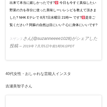
出来て本当に嬉しかったです?‍
今日も今すぐ真似したい
野菜の力を存分に使った美味しーいレシピを教えて頂きま
した? NHK Eテレで 8月7日水曜日 21時〜 です?‍
是非ご
覧ください? 阿蘇の自然は目にいい? 心に身体にいいです?
さん(@suzanneeee1028)がシェアした
スザンヌ
投稿 –
2019年 7月月5日午前1時36分PDT
40代女性・おしゃれな芸能人インスタ
吉瀬美智子さん