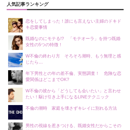
シ
人気記事ランキング
ョ
恋をしてしまった！誰にも言えない主婦のドキド
ン
キ恋愛事情
既婚なのにモテる!? 「モテオーラ」を持つ既婚
女性の5つの特徴！
W不倫の終わり方 そろそろ潮時、もう無理と感
じたら…
年下男性との年の差不倫、実態調査！ 危険な恋
愛関係はどこまでOK?
W不倫の彼から「どうしても会いたい」と言わせ
たい！駆け引き上手になるLINEテクニック
不倫の潮時 家庭を壊さずキレイに別れる方法
男性の視線を惹きつける、既婚女性だからこその