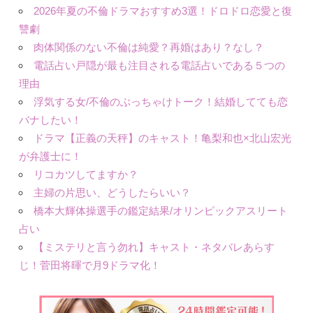
2026年夏の不倫ドラマおすすめ3選！ドロドロ恋愛と復
讐劇
肉体関係のない不倫は純愛？再婚はあり？なし？
電話占い戸隠が最も注目される電話占いである５つの
理由
浮気する女/不倫のぶっちゃけトーク！結婚してても恋
バナしたい！
ドラマ【正義の天秤】のキャスト！亀梨和也×北山宏光
が弁護士に！
リコカツしてますか？
主婦の片思い、どうしたらいい？
橋本大輝体操選手の鑑定結果/オリンピックアスリート
占い
【ミステリと言う勿れ】キャスト・ネタバレあらす
じ！菅田将暉で月9ドラマ化！