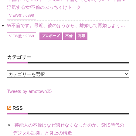
浮気する女/不倫のぶっちゃけトーク
VIEW数：6898
W不倫です。最近、彼のほうから、離婚して再婚しよう、と言ってきました。ハッキリいうと、そこまでは考えていませんでした。彼を好きな気持ちはあるし、彼なしの生活は考えられません。だけど、離婚して再婚すると
プロポーズ
不倫
再婚
VIEW数：9869
カテゴリー
カ
テ
ゴ
Tweets by amotown25
リ
ー
RSS
芸能人の不倫はなぜ隠せなくなったのか、SNS時代の
「デジタル証拠」と炎上の構造