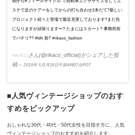
朝から#フィールサイクル で自転車エクササイズをしてエ
ステで足のケアーをしてからの打ち合わせ2本だて?新しい
プロジェクト続々と登場で最近充実しております?まだ先
になりますが頑張ります〜? たまにはスカート? 事務所前
でパチリ?? #ldh 前? #rikaco_fashion
さん(@rikaco_official)がシェアした投
RIKACO
稿 –
2019年 5月月29日午前4時07分PDT
■人気ヴィンテージショップのおす
すめをピックアップ
おしゃれな30代・40代・50代女性を目指す方に、人気
ヴィンテージショップのおすすめを紹介します。