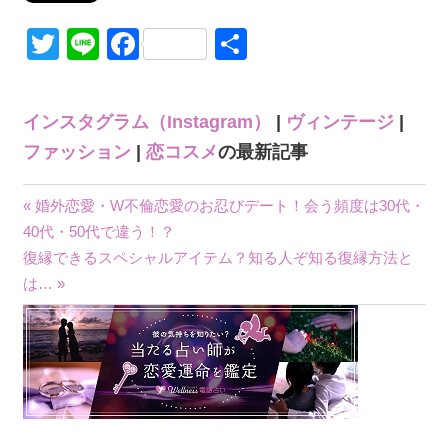
Twitter
Line
Facebook
共
有
インスタグラム（Instagram）
|
ヴィンテージ
|
ファッション
|
恋コスメ
の最新記事
« 婚外恋愛・W不倫恋愛のお忍びデート！会う頻度は30代・
投
40代・50代で違う！？
復縁できるスペシャルアイテム？知る人ぞ知る復縁方法と
稿
は… »
ナ
ビ
ゲ
ー