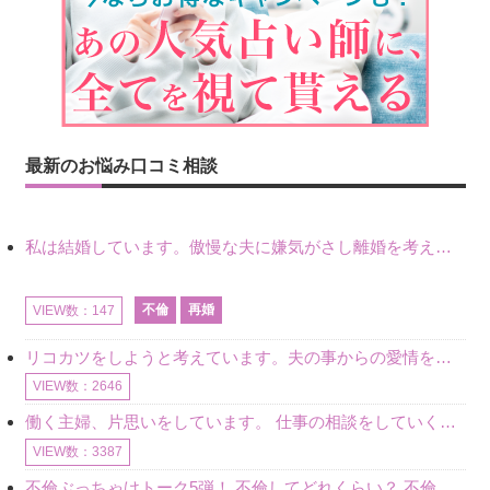
最新のお悩み口コミ相談
私は結婚しています。傲慢な夫に嫌気がさし離婚を考えていたときに、彼と出会いました。彼には恋人がいましたが、話をするうちに、夫とのことを相談するようにな
不倫
再婚
VIEW数：147
リコカツをしようと考えています。夫の事からの愛情を全く感じません。子供がいるので、子供が成長するまではと我慢しています。 まず、お金が必要だと考え、仕事の量も増やしました。ところが、夫は働かず、結局は
VIEW数：2646
働く主婦、片思いをしています。 仕事の相談をしていくうちに、彼のことを好きになりました。私には夫も子供もいます。不倫をしているわけでもなく、もちろん、この気持ちは誰にも話していません。 ラインをする関
VIEW数：3387
不倫ぶっちゃけトーク5弾！ 不倫してどれくらい？ 不倫のあれこれを、なんでもどうぞ♪♪