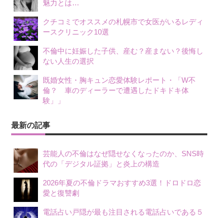
魅力とは…
クチコミでオススメの札幌市で女医がいるレディ
ースクリニック10選
不倫中に妊娠した子供、産む？産まない？後悔し
ない人生の選択
既婚女性・胸キュン恋愛体験レポート・「W不
倫？ 車のディーラーで遭遇したドキドキ体
験」」
最新の記事
芸能人の不倫はなぜ隠せなくなったのか、SNS時
代の「デジタル証拠」と炎上の構造
2026年夏の不倫ドラマおすすめ3選！ドロドロ恋
愛と復讐劇
電話占い戸隠が最も注目される電話占いである５