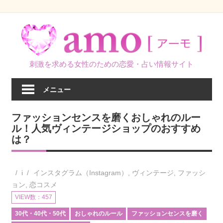
コ
ン
テ
ン
刺激を求める女性のための恋愛・占い情報サイト
ツ
へ
メニュー
ス
キ
ファッションセンスを磨くおしゃれのルー
ッ
ル！人気ヴィンテージショップのおすすめ
プ
は？
i
インスタグラム（Instagram）
,
ヴィンテージ
,
ファッシ
ョン
,
恋コスメ
VIEW数：457
30代・40代・50代
おしゃれのルール
ファッションセンスを磨く