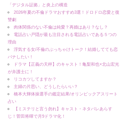
「デジタル証拠」と炎上の構造
2026年夏の不倫ドラマおすすめ3選！ドロドロ恋愛と復
讐劇
肉体関係のない不倫は純愛？再婚はあり？なし？
電話占い戸隠が最も注目される電話占いである５つの
理由
浮気する女/不倫のぶっちゃけトーク！結婚してても恋
バナしたい！
ドラマ【正義の天秤】のキャスト！亀梨和也×北山宏光
が弁護士に！
リコカツしてますか？
主婦の片思い、どうしたらいい？
橋本大輝体操選手の鑑定結果/オリンピックアスリート
占い
【ミステリと言う勿れ】キャスト・ネタバレあらす
じ！菅田将暉で月9ドラマ化！