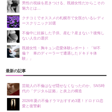
男性の視線を惹きつける、既婚女性だからこその
魅力とは…
クチコミでオススメの札幌市で女医がいるレディ
ースクリニック10選
不倫中に妊娠した子供、産む？産まない？後悔し
ない人生の選択
既婚女性・胸キュン恋愛体験レポート・「W不
倫？ 車のディーラーで遭遇したドキドキ体
験」」
最新の記事
芸能人の不倫はなぜ隠せなくなったのか、SNS時
代の「デジタル証拠」と炎上の構造
2026年夏の不倫ドラマおすすめ3選！ドロドロ恋
愛と復讐劇