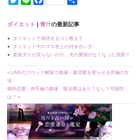
Twitter
Line
Facebook
共
有
ダイエット
|
青汁
の最新記事
ダイエットで成功するコツ教えて
ダイエット中のママ友との付き合い方
産後太りが戻らないのが、夫の愛情がなくなった原因？
« LINEのブロック解除で復縁・復活愛を実らせる究極の方
投
法
婚外恋愛・W不倫の復縁・復活愛はあり？なし？可能性
稿
は？ »
ナ
ビ
ゲ