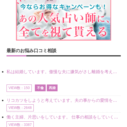
最新のお悩み口コミ相談
私は結婚しています。傲慢な夫に嫌気がさし離婚を考えていたときに、彼と出会いました。彼には恋人がいましたが、話をするうちに、夫とのことを相談するようにな
不倫
再婚
VIEW数：150
リコカツをしようと考えています。夫の事からの愛情を全く感じません。子供がいるので、子供が成長するまではと我慢しています。 まず、お金が必要だと考え、仕事の量も増やしました。ところが、夫は働かず、結局は
VIEW数：2648
働く主婦、片思いをしています。 仕事の相談をしていくうちに、彼のことを好きになりました。私には夫も子供もいます。不倫をしているわけでもなく、もちろん、この気持ちは誰にも話していません。 ラインをする関
VIEW数：3387