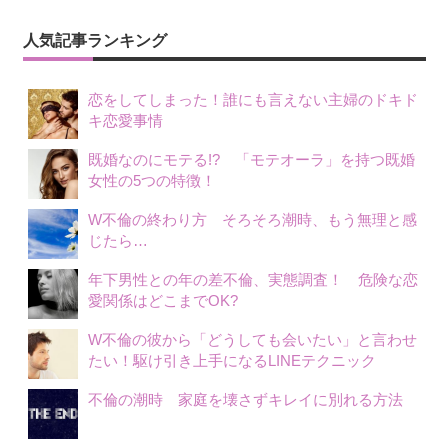
ー
シ
人気記事ランキング
ョ
恋をしてしまった！誰にも言えない主婦のドキド
ン
キ恋愛事情
既婚なのにモテる!? 「モテオーラ」を持つ既婚
女性の5つの特徴！
W不倫の終わり方 そろそろ潮時、もう無理と感
じたら…
年下男性との年の差不倫、実態調査！ 危険な恋
愛関係はどこまでOK?
W不倫の彼から「どうしても会いたい」と言わせ
たい！駆け引き上手になるLINEテクニック
不倫の潮時 家庭を壊さずキレイに別れる方法