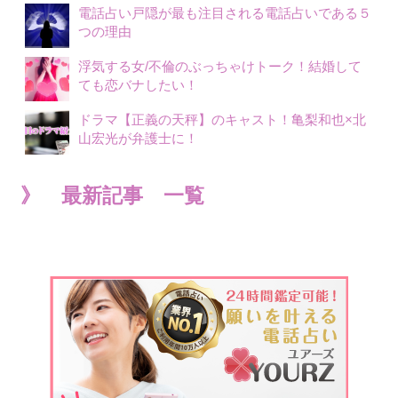
電話占い戸隠が最も注目される電話占いである５
つの理由
浮気する女/不倫のぶっちゃけトーク！結婚して
ても恋バナしたい！
ドラマ【正義の天秤】のキャスト！亀梨和也×北
山宏光が弁護士に！
》 最新記事 一覧