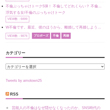
不倫ぶっちゃけトーク5弾！ 不倫してどれくらい？ 不倫のあれこれを、なんでもどうぞ♪♪
浮気する女/不倫のぶっちゃけトーク
VIEW数：6899
W不倫です。最近、彼のほうから、離婚して再婚しよう、と言ってきました。ハッキリいうと、そこまでは考えていませんでした。彼を好きな気持ちはあるし、彼なしの生活は考えられません。だけど、離婚して再婚すると
プロポーズ
不倫
再婚
VIEW数：9876
カテゴリー
カ
テ
ゴ
Tweets by amotown25
リ
ー
RSS
芸能人の不倫はなぜ隠せなくなったのか、SNS時代の