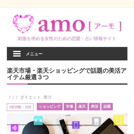
コ
ン
テ
ン
刺激を求める女性のための恋愛・占い情報サイト
ツ
へ
メニュー
ス
キ
楽天市場・楽天ショッピングで話題の美活ア
ッ
イテム厳選３つ
プ
i
ダイエット
,
青汁
ショッピング
市場
楽天
美活
話題
VIEW数：556