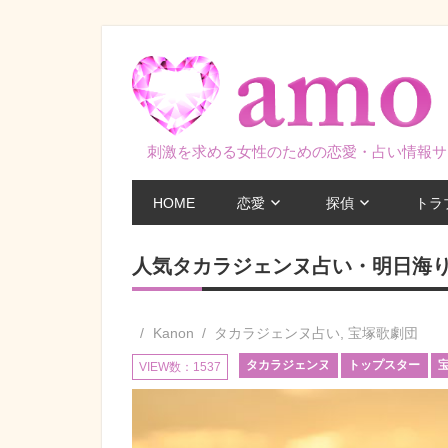
コ
ン
テ
ン
ツ
刺激を求める女性のための恋愛・占い情報サ
へ
ス
HOME
恋愛
探偵
トラ
キ
ッ
人気タカラジェンヌ占い・明日海
プ
Kanon
タカラジェンヌ占い
,
宝塚歌劇団
タカラジェンヌ
トップスター
VIEW数：1537