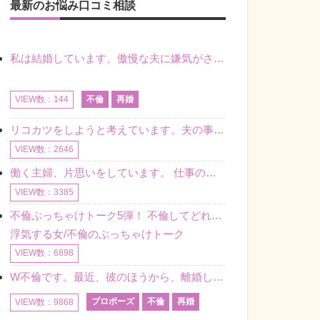
最新のお悩み口コミ相談
私は結婚しています。傲慢な夫に嫌気がさし離婚を考えていたときに、彼と出会いました。彼には恋人がいましたが、話をするうちに、夫とのことを相談するようにな
不倫
再婚
VIEW数：144
リコカツをしようと考えています。夫の事からの愛情を全く感じません。子供がいるので、子供が成長するまではと我慢しています。 まず、お金が必要だと考え、仕事の量も増やしました。ところが、夫は働かず、結局は
VIEW数：2646
働く主婦、片思いをしています。 仕事の相談をしていくうちに、彼のことを好きになりました。私には夫も子供もいます。不倫をしているわけでもなく、もちろん、この気持ちは誰にも話していません。 ラインをする関
VIEW数：3385
不倫ぶっちゃけトーク5弾！ 不倫してどれくらい？ 不倫のあれこれを、なんでもどうぞ♪♪
浮気する女/不倫のぶっちゃけトーク
VIEW数：6898
W不倫です。最近、彼のほうから、離婚して再婚しよう、と言ってきました。ハッキリいうと、そこまでは考えていませんでした。彼を好きな気持ちはあるし、彼なしの生活は考えられません。だけど、離婚して再婚すると
プロポーズ
不倫
再婚
VIEW数：9868