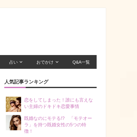
占い
おでかけ
Q&A一覧
人気記事ランキング
恋をしてしまった！誰にも言えな
い主婦のドキドキ恋愛事情
既婚なのにモテる!? 「モテオー
ラ」を持つ既婚女性の5つの特
徴！