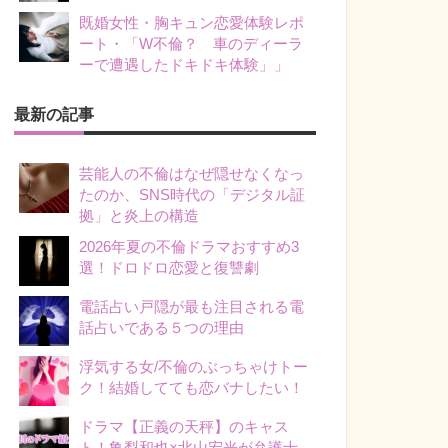
既婚女性・胸キュン恋愛体験レポ
ート・「W不倫？ 車のディーラ
ーで遭遇したドキドキ体験」」
最新の記事
芸能人の不倫はなぜ隠せなくなっ
たのか、SNS時代の「デジタル証
拠」と炎上の構造
2026年夏の不倫ドラマおすすめ3
選！ドロドロ恋愛と復讐劇
電話占い戸隠が最も注目される電
話占いである５つの理由
浮気する女/不倫のぶっちゃけトー
ク！結婚してても恋バナしたい！
ドラマ【正義の天秤】のキャス
ト！亀梨和也×北山宏光が弁護士