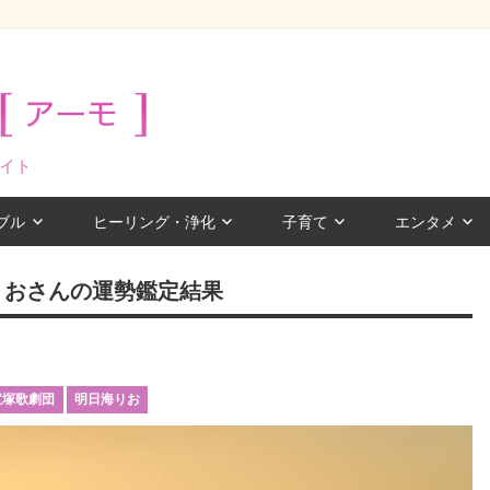
イト
ブル
ヒーリング・浄化
子育て
エンタメ
りおさんの運勢鑑定結果
宝塚歌劇団
明日海りお