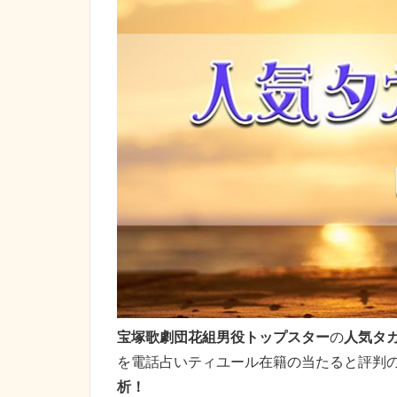
宝塚歌劇団花組男役トップスター
の
人気タ
を電話占いティユール在籍の当たると評判
析！