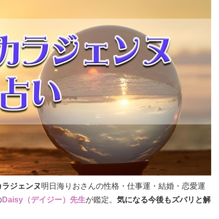
カラジェンヌ
明日海りおさんの性格・仕事運・結婚・恋愛運
の
Daisy（デイジー）先生
が鑑定。
気になる今後もズバリと解