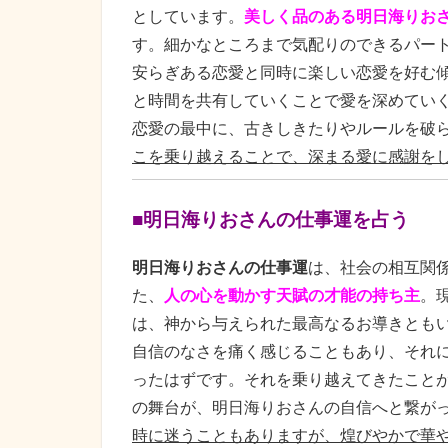
としています。
美しく品のある明日海りお
す。細かなところまで気配りのできるパー
安らぎある恋愛と同時に楽しい恋愛を好む
と時間を共有していくことで愛を深めてい
恋愛の最中に、古きしきたりやルールを破
こを乗り越えることで、深まる愛に感謝を
■明日海りおさんの仕事運を占う
明日海りおさんの仕事運
は、社会の相互関
た、
人の心を動かす天賦の才能の持ち主
。
は、神から与えられた最高なるお導きとも
自信のなさを痛く感じることもあり、それ
ったはずです。それを乗り越えてきたこと
の舞台が、明日海りおさんの自信へと繋が
時に迷うこともありますが、煌びやかで華