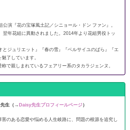
月組公演『花の宝塚風土記／シニョール・ドン ファン』。
、翌年花組に異動されました。2014年より花組男役トッ
。
『ロミオとジュリエット』『春の雪』『ベルサイユのばら』『エ
を魅了しています。
愛称で親しまれているフェアリー系のタカラジェンヌ。
）先生
（→
Daisy先生プロフィールページ
）
障害のある恋愛や悩める人生岐路に、問題の根源を追究し