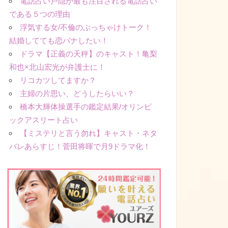
電話占い戸隠が最も注目される電話占い
である５つの理由
浮気する女/不倫のぶっちゃけトーク！
結婚してても恋バナしたい！
ドラマ【正義の天秤】のキャスト！亀梨
和也×北山宏光が弁護士に！
リコカツしてますか？
主婦の片思い、どうしたらいい？
橋本大輝体操選手の鑑定結果/オリンピ
ックアスリート占い
【ミステリと言う勿れ】キャスト・ネタ
バレあらすじ！菅田将暉で月9ドラマ化！