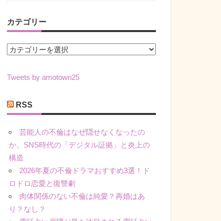
カテゴリー
カ
テ
ゴ
Tweets by amotown25
リ
ー
RSS
芸能人の不倫はなぜ隠せなくなったの
か、SNS時代の「デジタル証拠」と炎上の
構造
2026年夏の不倫ドラマおすすめ3選！ド
ロドロ恋愛と復讐劇
肉体関係のない不倫は純愛？再婚はあ
り？なし？