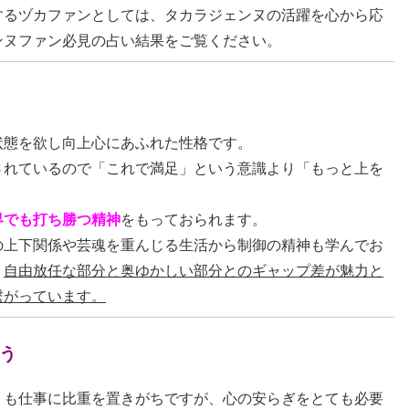
するヅカファンとしては、タカラジェンヌの活躍を心から応
ンヌファン必見の占い結果をご覧ください。
状態を欲し向上心にあふれた性格です。
されているので「これで満足」という意識より「もっと上を
界でも打ち勝つ精神
をもっておられます。
の上下関係や芸魂を重んじる生活から制御の精神も学んでお
。
自由放任な部分と奥ゆかしい部分とのギャップ差が魅力と
繋がっています。
う
りも仕事に比重を置きがちですが、心の安らぎをとても必要