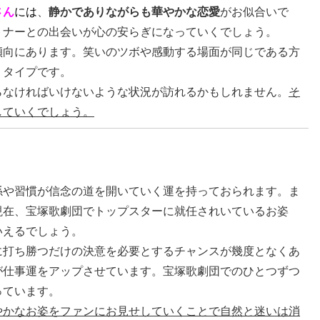
さん
には
、
静かでありながらも華やかな恋愛
がお似合いで
トナーとの出会いが心の安らぎになっていくでしょう。
傾向にあります。笑いのツボや感動する場面が同じである方
くタイプです。
らなければいけないような状況が訪れるかもしれません。
そ
していくでしょう。
係や習慣が信念の道を開いていく運を持っておられます。ま
現在、宝塚歌劇団でトップスターに就任されいているお姿
いえるでしょう。
に打ち勝つだけの決意を必要とするチャンスが幾度となくあ
が仕事運をアップさせています。宝塚歌劇団でのひとつずつ
っています。
やかなお姿をファンにお見せしていくことで自然と迷いは消