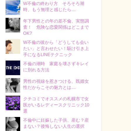
W不倫の終わり方 そろそろ潮
時、もう無理と感じたら…
年下男性との年の差不倫、実態調
査！ 危険な恋愛関係はどこまで
OK?
W不倫の彼から「どうしても会い
たい」と言わせたい！駆け引き上
手になるLINEテクニック
不倫の潮時 家庭を壊さずキレイ
に別れる方法
男性の視線を惹きつける、既婚女
性だからこその魅力とは…
クチコミでオススメの札幌市で女
医がいるレディースクリニック10
選
不倫中に妊娠した子供、産む？産
まない？後悔しない人生の選択