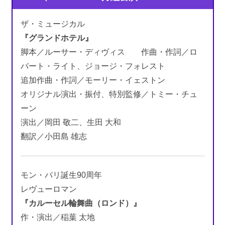
ザ・ミュージカル
『グランドホテル』
脚本／ルーサー・ディヴィス 作曲・作詞／ロ
バート・ライト、ジョージ・フォレスト
追加作曲・作詞／モーリー・イェストン
オリジナル演出・振付、特別監修／トミー・チュ
ーン
演出／岡田 敬二、生田 大和
翻訳／小田島 雄志
モン・パリ誕生90周年
レヴューロマン
『カルーセル輪舞曲（ロンド）』
作・演出／稲葉 太地