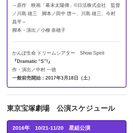
～原作 映画「幕末太陽傳」©日活株式会社 監督
／川島 雄三 脚本／田中 啓一、川島 雄三、今村
昌平～
脚本・演出／小柳 奈穂子
かんぽ生命 ドリームシアター Show Spirit
『Dramatic “S”!』
作・演出／中村 一徳
一般前売開始：2017年3月18日（土）
東京宝塚劇場 公演スケジュール
2016年 10/21-11/20
星組公演