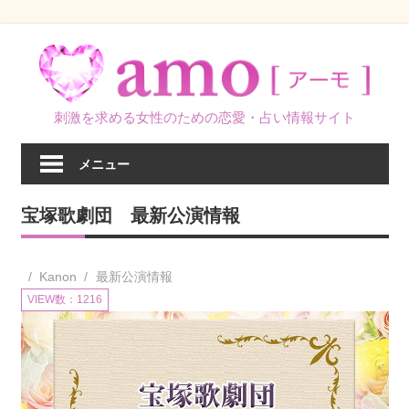
コ
ン
テ
ン
刺激を求める女性のための恋愛・占い情報サイト
ツ
へ
メニュー
ス
キ
宝塚歌劇団 最新公演情報
ッ
プ
Kanon
最新公演情報
VIEW数：1216