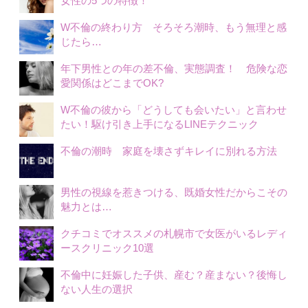
女性の5つの特徴！
W不倫の終わり方 そろそろ潮時、もう無理と感
じたら…
年下男性との年の差不倫、実態調査！ 危険な恋
愛関係はどこまでOK?
W不倫の彼から「どうしても会いたい」と言わせ
たい！駆け引き上手になるLINEテクニック
不倫の潮時 家庭を壊さずキレイに別れる方法
男性の視線を惹きつける、既婚女性だからこその
魅力とは…
クチコミでオススメの札幌市で女医がいるレディ
ースクリニック10選
不倫中に妊娠した子供、産む？産まない？後悔し
ない人生の選択