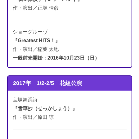
作・演出／正塚 晴彦
ショーグルーヴ
『Greatest HITS！』
作・演出／稲葉 太地
一般前売開始：2016年10月23日（日）
2017年 1/2-2/5
花組公演
宝塚舞踊詩
『雪華抄（せっかしょう）』
作・演出／原田 諒