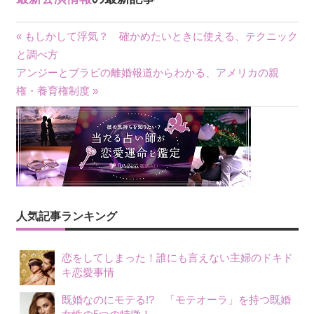
« もしかして浮気？ 確かめたいときに使える、テクニック
投
と調べ方
アンジーとブラピの離婚報道からわかる、アメリカの親
稿
権・養育権制度 »
ナ
ビ
ゲ
ー
シ
人気記事ランキング
ョ
恋をしてしまった！誰にも言えない主婦のドキド
ン
キ恋愛事情
既婚なのにモテる!? 「モテオーラ」を持つ既婚