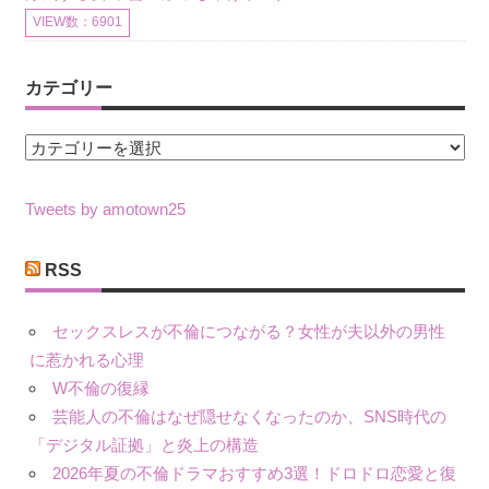
VIEW数：6901
カテゴリー
カ
テ
ゴ
Tweets by amotown25
リ
ー
RSS
セックスレスが不倫につながる？女性が夫以外の男性
に惹かれる心理
W不倫の復縁
芸能人の不倫はなぜ隠せなくなったのか、SNS時代の
「デジタル証拠」と炎上の構造
2026年夏の不倫ドラマおすすめ3選！ドロドロ恋愛と復