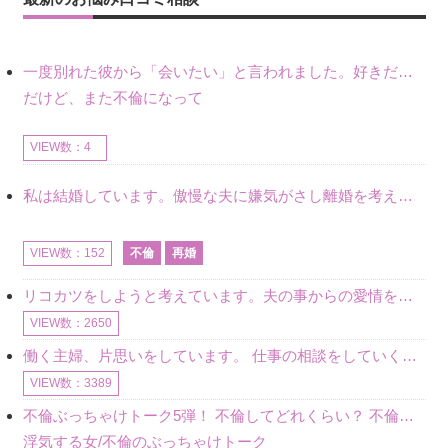
一度別れた彼から「会いたい」と言われました。好きだけど不倫だから別れたので、私もまだ好きだし会いたい気持ちはあります。
だけど、また不倫になって
VIEW数：4
私は結婚しています。傲慢な夫に嫌気がさし離婚を考えていたときに、彼と出会いました。彼には恋人がいましたが、話をするうちに、夫とのことを相談するようにな
不倫
再婚
VIEW数：152
リコカツをしようと考えています。夫の事からの愛情を全く感じません。子供がいるので、子供が成長するまではと我慢しています。 まず、お金が必要だと考え、仕事の量も増やしました。ところが、夫は働かず、結局は
VIEW数：2650
働く主婦、片思いをしています。 仕事の相談をしていくうちに、彼のことを好きになりました。私には夫も子供もいます。不倫をしているわけでもなく、もちろん、この気持ちは誰にも話していません。 ラインをする関
VIEW数：3389
不倫ぶっちゃけトーク5弾！ 不倫してどれくらい？ 不倫のあれこれを、なんでもどうぞ♪♪
浮気する女/不倫のぶっちゃけトーク