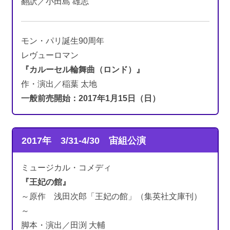
翻訳／小田島 雄志
モン・パリ誕生90周年
レヴューロマン
『カルーセル輪舞曲（ロンド）』
作・演出／稲葉 太地
一般前売開始：2017年1月15日（日）
2017年 3/31-4/30
宙組公演
ミュージカル・コメディ
『王妃の館』
～原作 浅田次郎「王妃の館」（集英社文庫刊）
～
脚本・演出／田渕 大輔