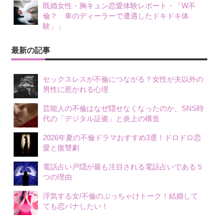
既婚女性・胸キュン恋愛体験レポート・「W不
倫？ 車のディーラーで遭遇したドキドキ体
験」」
最新の記事
セックスレスが不倫につながる？女性が夫以外の
男性に惹かれる心理
芸能人の不倫はなぜ隠せなくなったのか、SNS時
代の「デジタル証拠」と炎上の構造
2026年夏の不倫ドラマおすすめ3選！ドロドロ恋
愛と復讐劇
電話占い戸隠が最も注目される電話占いである５
つの理由
浮気する女/不倫のぶっちゃけトーク！結婚して
ても恋バナしたい！