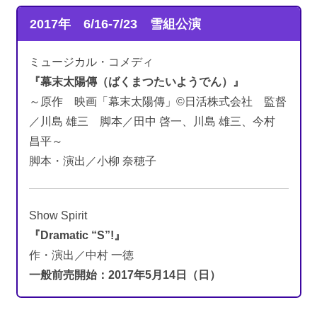
2017年 6/16-7/23
雪組公演
ミュージカル・コメディ
『幕末太陽傳（ばくまつたいようでん）』
～原作 映画「幕末太陽傳」©日活株式会社 監督
／川島 雄三 脚本／田中 啓一、川島 雄三、今村
昌平～
脚本・演出／小柳 奈穂子
Show Spirit
『Dramatic “S”!』
作・演出／中村 一徳
一般前売開始：2017年5月14日（日）