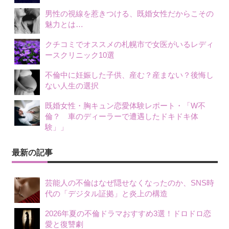
男性の視線を惹きつける、既婚女性だからこその
魅力とは…
クチコミでオススメの札幌市で女医がいるレディ
ースクリニック10選
不倫中に妊娠した子供、産む？産まない？後悔し
ない人生の選択
既婚女性・胸キュン恋愛体験レポート・「W不
倫？ 車のディーラーで遭遇したドキドキ体
験」」
最新の記事
芸能人の不倫はなぜ隠せなくなったのか、SNS時
代の「デジタル証拠」と炎上の構造
2026年夏の不倫ドラマおすすめ3選！ドロドロ恋
愛と復讐劇