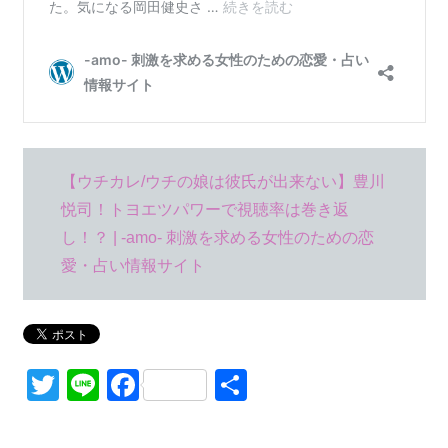
【ウチカレ/ウチの娘は彼氏が出来ない】豊川
悦司！トヨエツパワーで視聴率は巻き返
し！？ | -amo- 刺激を求める女性のための恋
愛・占い情報サイト
Twitter
Line
Facebook
共
有