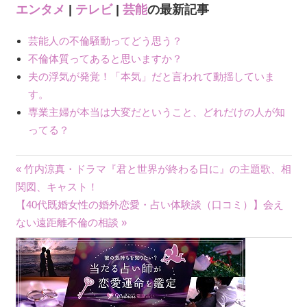
エンタメ
|
テレビ
|
芸能
の最新記事
芸能人の不倫騒動ってどう思う？
不倫体質ってあると思いますか？
夫の浮気が発覚！「本気」だと言われて動揺していま
す。
専業主婦が本当は大変だということ、どれだけの人が知
ってる？
« 竹内涼真・ドラマ『君と世界が終わる日に』の主題歌、相
投
関図、キャスト！
【40代既婚女性の婚外恋愛・占い体験談（口コミ）】会え
稿
ない遠距離不倫の相談 »
ナ
ビ
ゲ