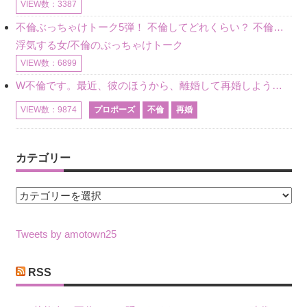
VIEW数：3387
不倫ぶっちゃけトーク5弾！ 不倫してどれくらい？ 不倫のあれこれを、なんでもどうぞ♪♪
浮気する女/不倫のぶっちゃけトーク
VIEW数：6899
W不倫です。最近、彼のほうから、離婚して再婚しよう、と言ってきました。ハッキリいうと、そこまでは考えていませんでした。彼を好きな気持ちはあるし、彼なしの生活は考えられません。だけど、離婚して再婚すると
プロポーズ
不倫
再婚
VIEW数：9874
カテゴリー
カ
テ
ゴ
Tweets by amotown25
リ
ー
RSS