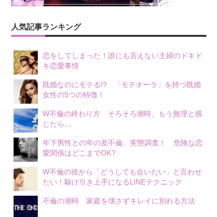
ー
シ
人気記事ランキング
ョ
恋をしてしまった！誰にも言えない主婦のドキド
ン
キ恋愛事情
既婚なのにモテる!? 「モテオーラ」を持つ既婚
女性の5つの特徴！
W不倫の終わり方 そろそろ潮時、もう無理と感
じたら…
年下男性との年の差不倫、実態調査！ 危険な恋
愛関係はどこまでOK?
W不倫の彼から「どうしても会いたい」と言わせ
たい！駆け引き上手になるLINEテクニック
不倫の潮時 家庭を壊さずキレイに別れる方法