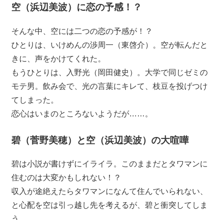
空（浜辺美波）に恋の予感！？
そんな中、空には二つの恋の予感が！？
ひとりは、いけめんの渉周一（東啓介）。空が転んだと
きに、声をかけてくれた。
もうひとりは、入野光（岡田健史）。大学で同じゼミの
モテ男。飲み会で、光の言葉にキレて、枝豆を投げつけ
てしまった。
恋心はいまのところないようだが……。
碧（菅野美穂）と空（浜辺美波）の大喧嘩
碧は小説が書けずにイライラ。このままだとタワマンに
住むのは大変かもしれない！？
収入が途絶えたらタワマンになんて住んでいられない、
と心配を空は引っ越し先を考えるが、碧と衝突してしま
う。