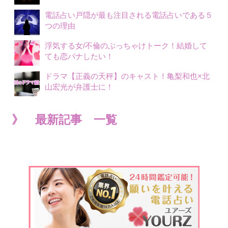
電話占い戸隠が最も注目される電話占いである５
つの理由
浮気する女/不倫のぶっちゃけトーク！結婚して
ても恋バナしたい！
ドラマ【正義の天秤】のキャスト！亀梨和也×北
山宏光が弁護士に！
》 最新記事 一覧