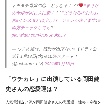
トモダチ母娘の恋、どうなる！？?
#まさか
の母娘が同じ人に恋
！？?
#どうなるのおおお
お
#インスタとは少しバージョンが違います
?
#
両方チェックしてね
?
pic.twitter.com/8Q9Sn0kbD7
— ウチの娘は、彼氏が出来ない‼︎【ドラマ公
式】1月13日(水)夜10時スタート！
(@uchikare_ntv)
2021年1月13日
「ウチカレ」に出演している岡田健
史さんの恋愛運は？
人気電話占い師が岡田健史さんの恋愛運・性格・今後を