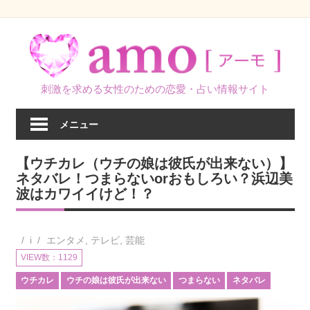
コ
ン
テ
ン
刺激を求める女性のための恋愛・占い情報サイト
ツ
へ
メニュー
ス
キ
【ウチカレ（ウチの娘は彼氏が出来ない）】
ッ
ネタバレ！つまらないorおもしろい？浜辺美
プ
波はカワイイけど！？
i
エンタメ
,
テレビ
,
芸能
VIEW数：1129
ウチカレ
ウチの娘は彼氏が出来ない
つまらない
ネタバレ