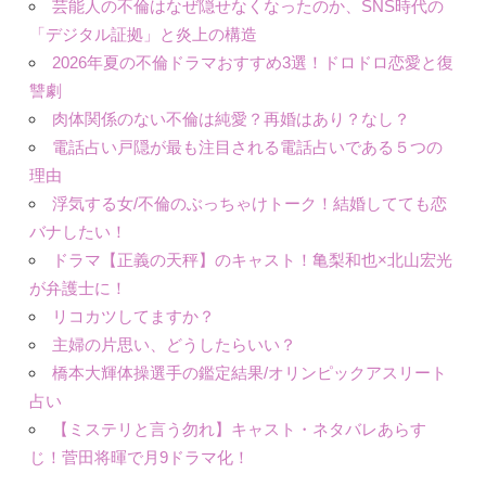
芸能人の不倫はなぜ隠せなくなったのか、SNS時代の
「デジタル証拠」と炎上の構造
2026年夏の不倫ドラマおすすめ3選！ドロドロ恋愛と復
讐劇
肉体関係のない不倫は純愛？再婚はあり？なし？
電話占い戸隠が最も注目される電話占いである５つの
理由
浮気する女/不倫のぶっちゃけトーク！結婚してても恋
バナしたい！
ドラマ【正義の天秤】のキャスト！亀梨和也×北山宏光
が弁護士に！
リコカツしてますか？
主婦の片思い、どうしたらいい？
橋本大輝体操選手の鑑定結果/オリンピックアスリート
占い
【ミステリと言う勿れ】キャスト・ネタバレあらす
じ！菅田将暉で月9ドラマ化！