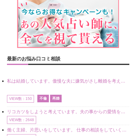
最新のお悩み口コミ相談
私は結婚しています。傲慢な夫に嫌気がさし離婚を考えていたときに、彼と出会いました。彼には恋人がいましたが、話をするうちに、夫とのことを相談するようにな
不倫
再婚
VIEW数：150
リコカツをしようと考えています。夫の事からの愛情を全く感じません。子供がいるので、子供が成長するまではと我慢しています。 まず、お金が必要だと考え、仕事の量も増やしました。ところが、夫は働かず、結局は
VIEW数：2648
働く主婦、片思いをしています。 仕事の相談をしていくうちに、彼のことを好きになりました。私には夫も子供もいます。不倫をしているわけでもなく、もちろん、この気持ちは誰にも話していません。 ラインをする関